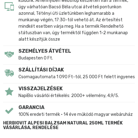
küldünk. Amennyiben Webshop készleten van a termék,
úgy várhatóan Bacsó Béla utcai átvételi pontunkon
azonnal, Tétényi úti üzletünkben leghamarabb a
munkanap végén, 17:30-tól vehető át. Az értesítést
mindkét esetben várja meg. Ha a termék Rendelhető
státuszban van, úgy terméktől függően 1-2 munkanap
alatt készítjük össze
SZEMÉLYES ÁTVÉTEL
Budapesten 0 Ft.
SZÁLLÍTÁSI DÍJAK
Csomagautomata 1 090 Ft-tól, 25 000 Ft felett ingyenes
VISSZAJELZÉSEK
NapiBio vásárlói értékelés: 2000+ vélemény, 4,9/5.
GARANCIA
100% eredeti termék • 14 éve működő magyar webáruház
HERBIOVIT ALPESI BALZSAM NATURAL 250ML TERMÉK
VÁSÁRLÁSA, RENDELÉSE