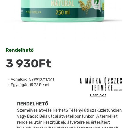
Rendelhető
3 930Ft
Vonalkód:
5999107117511
Egységár:
15.72 Ft/ ml
Herbiovit
RENDELHETŐ
Személyes átvétel kérhető Tétényi úti szaküzletünkben
vagy Bacsó Béla utcai átvételi pontunkon. A terméket
rendelés után készítjük elő átvételre és értesítést