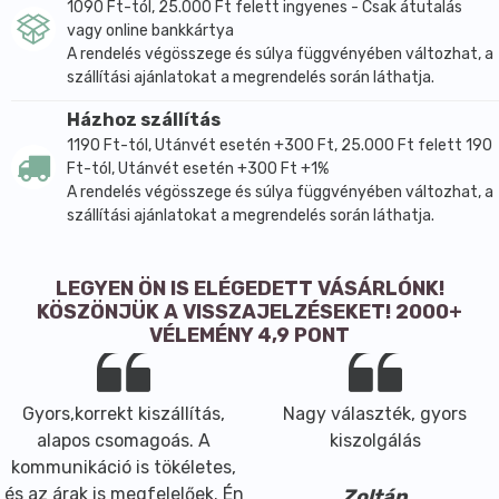
1090 Ft-tól, 25.000 Ft felett ingyenes - Csak átutalás
vagy online bankkártya
A rendelés végösszege és súlya függvényében változhat, a
szállítási ajánlatokat a megrendelés során láthatja.
Házhoz szállítás
1190 Ft-tól, Utánvét esetén +300 Ft, 25.000 Ft felett 190
Ft-tól, Utánvét esetén +300 Ft +1%
A rendelés végösszege és súlya függvényében változhat, a
szállítási ajánlatokat a megrendelés során láthatja.
LEGYEN ÖN IS ELÉGEDETT VÁSÁRLÓNK!
KÖSZÖNJÜK A VISSZAJELZÉSEKET! 2000+
VÉLEMÉNY 4,9 PONT
Gyors,korrekt kiszállítás,
Nagy választék, gyors
alapos csomagoás. A
kiszolgálás
kommunikáció is tökéletes,
és az árak is megfelelőek. Én
Zoltán