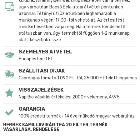
küldünk. Amennyiben Webshop készleten van a termék,
úgy várhatóan Bacsó Béla utcai átvételi pontunkon
azonnal, Tétényi úti üzletünkben leghamarabb a
munkanap végén, 17:30-tól vehető át. Az értesítést
mindkét esetben várja meg. Ha a termék Rendelhető
státuszban van, úgy terméktől függően 1-2 munkanap
alatt készítjük össze
SZEMÉLYES ÁTVÉTEL
Budapesten 0 Ft.
SZÁLLÍTÁSI DÍJAK
Csomagautomata 1 090 Ft-tól, 25 000 Ft felett ingyenes
VISSZAJELZÉSEK
NapiBio vásárlói értékelés: 2000+ vélemény, 4,9/5.
GARANCIA
100% eredeti termék • 14 éve működő magyar webáruház
HERBEX KAMILLAVIRÁG TEA 20 FILTER TERMÉK
VÁSÁRLÁSA, RENDELÉSE