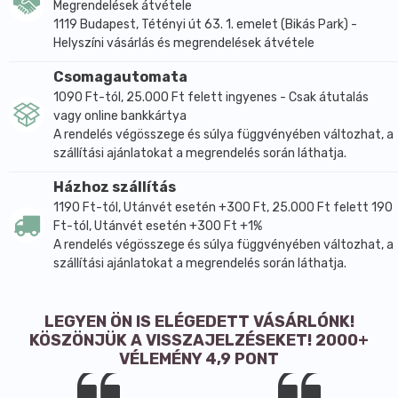
Megrendelések átvétele
1119 Budapest, Tétényi út 63. 1. emelet (Bikás Park) -
Helyszíni vásárlás és megrendelések átvétele
Csomagautomata
1090 Ft-tól, 25.000 Ft felett ingyenes - Csak átutalás
vagy online bankkártya
A rendelés végösszege és súlya függvényében változhat, a
szállítási ajánlatokat a megrendelés során láthatja.
Házhoz szállítás
1190 Ft-tól, Utánvét esetén +300 Ft, 25.000 Ft felett 190
Ft-tól, Utánvét esetén +300 Ft +1%
A rendelés végösszege és súlya függvényében változhat, a
szállítási ajánlatokat a megrendelés során láthatja.
LEGYEN ÖN IS ELÉGEDETT VÁSÁRLÓNK!
KÖSZÖNJÜK A VISSZAJELZÉSEKET! 2000+
VÉLEMÉNY 4,9 PONT