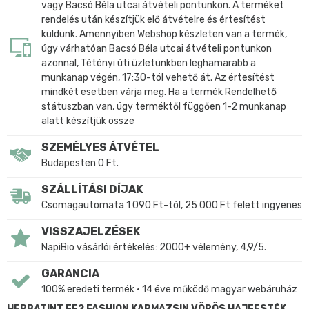
vagy Bacsó Béla utcai átvételi pontunkon. A terméket
rendelés után készítjük elő átvételre és értesítést
küldünk. Amennyiben Webshop készleten van a termék,
úgy várhatóan Bacsó Béla utcai átvételi pontunkon
azonnal, Tétényi úti üzletünkben leghamarabb a
munkanap végén, 17:30-tól vehető át. Az értesítést
mindkét esetben várja meg. Ha a termék Rendelhető
státuszban van, úgy terméktől függően 1-2 munkanap
alatt készítjük össze
SZEMÉLYES ÁTVÉTEL
Budapesten 0 Ft.
SZÁLLÍTÁSI DÍJAK
Csomagautomata 1 090 Ft-tól, 25 000 Ft felett ingyenes
VISSZAJELZÉSEK
NapiBio vásárlói értékelés: 2000+ vélemény, 4,9/5.
GARANCIA
100% eredeti termék • 14 éve működő magyar webáruház
HERBATINT FF2 FASHION KARMAZSIN VÖRÖS HAJFESTÉK