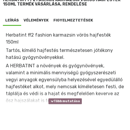
150ML TERMÉK VÁSÁRLÁSA, RENDELÉSE
LEÍRÁS
VÉLEMÉNYEK
FIGYELMEZTETÉSEK
Herbatint ff2 fashion karmazsin vörös hajfesték
150ml
Tartós, kímélő hajfestés természetesen jótékony
hatású gyógynövényekkel.
A HERBATINT a növények és gyógynövények,
valamint a minimális mennyiségű gyógyszerészeti
vegyi anyagok egyensúlyba helyezésével egyedülálló
hajfestéket alkot, mely nemcsak kíméletesen festi, de
táplálja és védi is a hajat és megfelelően keverve az
ősz hajszálakat is teljesen befedi.
Jellemzői:
- Kímélő: Minden tartós hajfestéket hidrogén-
peroxiddal kell keverni, különben a szín az első