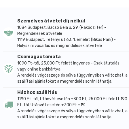
alkalommal kimosódna. Azonban mivel a HERBATINT
magas tisztaságú, nagyon kis molekulaszerkezetű bio
szín-pigmenteket tartalmaz, nagyon alacsony dózisú
Személyes átvétel díj nélkül
peroxid is elegendő a hajszál cuticula rétegének
1084 Budapest, Bacsó Béla u. 29. (Rákóczi tér) -
megnyitására. Az előhívó mindössze 3% peroxidot
Megrendelések átvétele
tartalmaz, ami élelmiszeripari mennyiségnek minősül
1119 Budapest, Tétényi út 63. 1. emelet (Bikás Park) -
(ugyanolyan töménységű, mint a szájvizekben).
Helyszíni vásárlás és megrendelések átvétele
- Természetesen véd és ápol: 8-féle gyógynövény
(aloe vera, varázsmogyoró, echinacia, rebarbara,
Csomagautomata
tajtékvirág, fehér nyír, dióhéj, cinchona calisaya)
1090 Ft-tól, 25.000 Ft felett ingyenes - Csak átutalás
vagy online bankkártya
kivonatát tartalmazza.
A rendelés végösszege és súlya függvényében változhat, a
- Növényi/ vegán: gyógyszerkönyvi tisztaságú kis
szállítási ajánlatokat a megrendelés során láthatja.
molekulaszerkezetű bio növényi szín-pigmenteket
tartalmaz, így a hajat nem kívülről festi be, hanem
Házhoz szállítás
belülről, ezáltal is fokozva tartósságát.
1190 Ft-tól, Utánvét esetén +300 Ft, 25.000 Ft felett 190
- Tartós: a Herbatint hajfestékek átlagosan 0,37%
Ft-tól, Utánvét esetén +300 Ft +1%
A rendelés végösszege és súlya függvényében változhat, a
PPD-t tartalmaznak (PPD = P-Phenylenediamine = a
szállítási ajánlatokat a megrendelés során láthatja.
hajfestékben használt színmélység szabályzó
vegyszer).