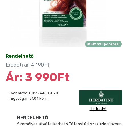
Fix szuperáras!
Rendelhető
Eredeti ár: 4 190Ft
Ár: 3 990Ft
Vonalkód:
8016744503020
Egységár:
31.04 Ft/ ml
Herbatint
RENDELHETŐ
Személyes átvétel kérhető Tétényi úti szaküzletünkben