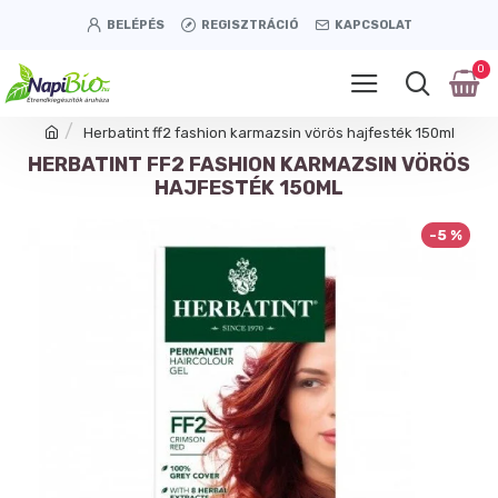
BELÉPÉS
REGISZTRÁCIÓ
KAPCSOLAT
0
Herbatint ff2 fashion karmazsin vörös hajfesték 150ml
HERBATINT FF2 FASHION KARMAZSIN VÖRÖS
HAJFESTÉK 150ML
-5 %