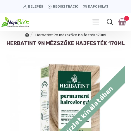
BELÉPÉS
REGISZTRÁCIÓ
KAPCSOLAT
0
Herbatint 9n mézszőke hajfesték 170ml
HERBATINT 9N MÉZSZŐKE HAJFESTÉK 170ML
Tétényi úti üzlet kínálatában