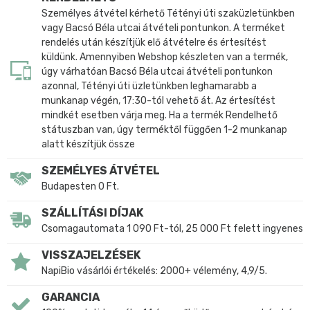
Személyes átvétel kérhető Tétényi úti szaküzletünkben
vagy Bacsó Béla utcai átvételi pontunkon. A terméket
rendelés után készítjük elő átvételre és értesítést
küldünk. Amennyiben Webshop készleten van a termék,
úgy várhatóan Bacsó Béla utcai átvételi pontunkon
azonnal, Tétényi úti üzletünkben leghamarabb a
munkanap végén, 17:30-tól vehető át. Az értesítést
mindkét esetben várja meg. Ha a termék Rendelhető
státuszban van, úgy terméktől függően 1-2 munkanap
alatt készítjük össze
SZEMÉLYES ÁTVÉTEL
Budapesten 0 Ft.
SZÁLLÍTÁSI DÍJAK
Csomagautomata 1 090 Ft-tól, 25 000 Ft felett ingyenes
VISSZAJELZÉSEK
NapiBio vásárlói értékelés: 2000+ vélemény, 4,9/5.
GARANCIA