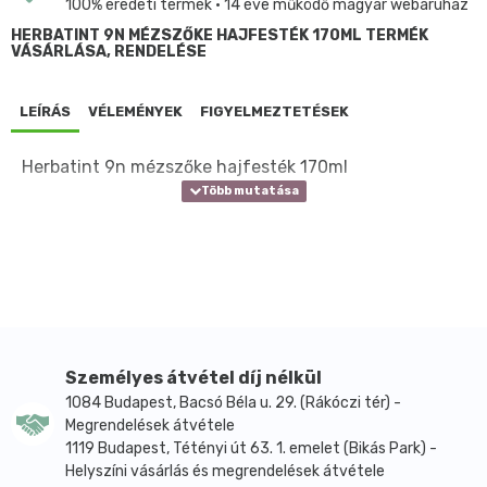
100% eredeti termék • 14 éve működő magyar webáruház
HERBATINT 9N MÉZSZŐKE HAJFESTÉK 170ML TERMÉK
VÁSÁRLÁSA, RENDELÉSE
LEÍRÁS
VÉLEMÉNYEK
FIGYELMEZTETÉSEK
Herbatint 9n mézszőke hajfesték 170ml
Személyes átvétel díj nélkül
1084 Budapest, Bacsó Béla u. 29. (Rákóczi tér) -
Megrendelések átvétele
1119 Budapest, Tétényi út 63. 1. emelet (Bikás Park) -
Helyszíni vásárlás és megrendelések átvétele