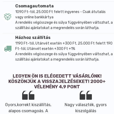
Csomagautomata
1090 Ft-tól, 25.000 Ft felett ingyenes - Csak átutalás
vagy online bankkártya
A rendelés végösszege és súlya függvényében változhat, a
szállítási ajánlatokat a megrendelés során láthatja.
Házhoz szállítás
1190 Ft-tól, Utánvét esetén +300 Ft, 25.000 Ft felett 190
Ft-tól, Utánvét esetén +300 Ft +1%
A rendelés végösszege és súlya függvényében változhat, a
szállítási ajánlatokat a megrendelés során láthatja.
LEGYEN ÖN IS ELÉGEDETT VÁSÁRLÓNK!
KÖSZÖNJÜK A VISSZAJELZÉSEKET! 2000+
VÉLEMÉNY 4,9 PONT
Gyors,korrekt kiszállítás,
Nagy választék, gyors
alapos csomagoás. A
kiszolgálás