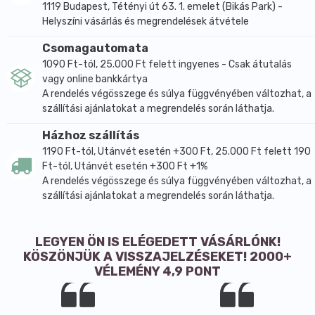
1119 Budapest, Tétényi út 63. 1. emelet (Bikás Park) -
Helyszíni vásárlás és megrendelések átvétele
Csomagautomata
1090 Ft-tól, 25.000 Ft felett ingyenes - Csak átutalás
vagy online bankkártya
A rendelés végösszege és súlya függvényében változhat, a
szállítási ajánlatokat a megrendelés során láthatja.
Házhoz szállítás
1190 Ft-tól, Utánvét esetén +300 Ft, 25.000 Ft felett 190
Ft-tól, Utánvét esetén +300 Ft +1%
A rendelés végösszege és súlya függvényében változhat, a
szállítási ajánlatokat a megrendelés során láthatja.
LEGYEN ÖN IS ELÉGEDETT VÁSÁRLÓNK!
KÖSZÖNJÜK A VISSZAJELZÉSEKET! 2000+
VÉLEMÉNY 4,9 PONT