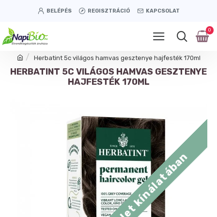
BELÉPÉS
REGISZTRÁCIÓ
KAPCSOLAT
0
Herbatint 5c világos hamvas gesztenye hajfesték 170ml
HERBATINT 5C VILÁGOS HAMVAS GESZTENYE
HAJFESTÉK 170ML
Tétényi úti üzlet kínálatában