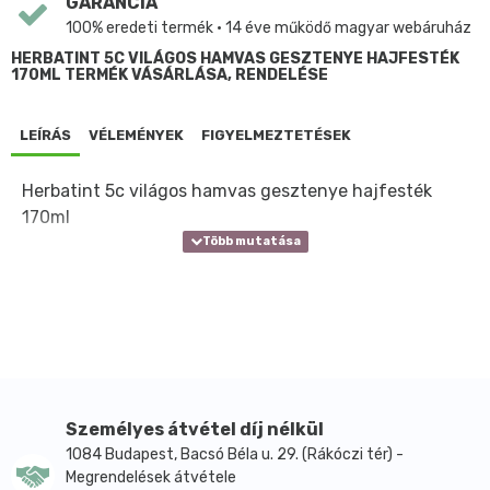
GARANCIA
100% eredeti termék • 14 éve működő magyar webáruház
HERBATINT 5C VILÁGOS HAMVAS GESZTENYE HAJFESTÉK
170ML TERMÉK VÁSÁRLÁSA, RENDELÉSE
LEÍRÁS
VÉLEMÉNYEK
FIGYELMEZTETÉSEK
Herbatint 5c világos hamvas gesztenye hajfesték
170ml
Személyes átvétel díj nélkül
1084 Budapest, Bacsó Béla u. 29. (Rákóczi tér) -
Megrendelések átvétele