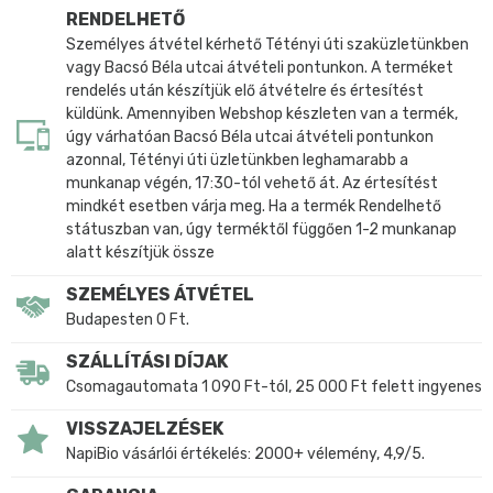
RENDELHETŐ
Személyes átvétel kérhető Tétényi úti szaküzletünkben
vagy Bacsó Béla utcai átvételi pontunkon. A terméket
rendelés után készítjük elő átvételre és értesítést
küldünk. Amennyiben Webshop készleten van a termék,
úgy várhatóan Bacsó Béla utcai átvételi pontunkon
azonnal, Tétényi úti üzletünkben leghamarabb a
munkanap végén, 17:30-tól vehető át. Az értesítést
mindkét esetben várja meg. Ha a termék Rendelhető
státuszban van, úgy terméktől függően 1-2 munkanap
alatt készítjük össze
SZEMÉLYES ÁTVÉTEL
Budapesten 0 Ft.
SZÁLLÍTÁSI DÍJAK
Csomagautomata 1 090 Ft-tól, 25 000 Ft felett ingyenes
VISSZAJELZÉSEK
NapiBio vásárlói értékelés: 2000+ vélemény, 4,9/5.