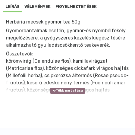
LEÍRÁS
VÉLEMÉNYEK
FIGYELMEZTETÉSEK
Herbária mecsek gyomor tea 50g
Gyomorbántalmak esetén, gyomor-és nyombélfekély
megelőzésére, a gyógyszeres kezelés kiegészítésére
alkalmazható gyulladáscsökkentő teakeverék.
Összetevők:
körömvirág (Calendulae flos), kamillavirágzat
(Matricariae flos), közönséges cickafark virágos hajtás
(Millefolii herba), csipkerózsa áltermés (Rosae pseudo-
fructus), keserű édeskömény termés (Foeniculi amari
fructus), közönséges orbáncfű virágos hajtás
(Hyperici herba).
Alkalmazási javaslat:
1 csészényi (kb. 2,5 dl) forró vízzel egy csapott
evőkanál teakeveréket leforrázzunk, majd 10-20
percig lefedve állni hagyjuk. Leszűrve mézzel
édesítve, langyosan, kortyonként fogyasztahtó