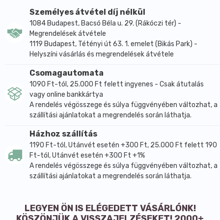
étkezés közben vagy után, naponta 2-3 csészényit.
Személyes átvétel díj nélkül
1084 Budapest, Bacsó Béla u. 29. (Rákóczi tér) -
Megrendelések átvétele
1119 Budapest, Tétényi út 63. 1. emelet (Bikás Park) -
Helyszíni vásárlás és megrendelések átvétele
Csomagautomata
1090 Ft-tól, 25.000 Ft felett ingyenes - Csak átutalás
vagy online bankkártya
A rendelés végösszege és súlya függvényében változhat, a
szállítási ajánlatokat a megrendelés során láthatja.
Házhoz szállítás
1190 Ft-tól, Utánvét esetén +300 Ft, 25.000 Ft felett 190
Ft-tól, Utánvét esetén +300 Ft +1%
A rendelés végösszege és súlya függvényében változhat, a
szállítási ajánlatokat a megrendelés során láthatja.
LEGYEN ÖN IS ELÉGEDETT VÁSÁRLÓNK!
KÖSZÖNJÜK A VISSZAJELZÉSEKET! 2000+