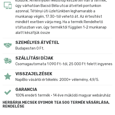
küldünk. Amennyiben Webshop készleten van a termék,
úgy várhatóan Bacsó Béla utcai átvételi pontunkon
azonnal, Tétényi úti üzletünkben leghamarabb a
munkanap végén, 17:30-tól vehető át. Az értesítést
mindkét esetben várja meg. Ha a termék Rendelhető
státuszban van, úgy terméktől függően 1-2 munkanap
alatt készítjük össze
SZEMÉLYES ÁTVÉTEL
Budapesten 0 Ft.
SZÁLLÍTÁSI DÍJAK
Csomagautomata 1 090 Ft-tól, 25 000 Ft felett ingyenes
VISSZAJELZÉSEK
NapiBio vásárlói értékelés: 2000+ vélemény, 4,9/5.
GARANCIA
100% eredeti termék • 14 éve működő magyar webáruház
HERBÁRIA MECSEK GYOMOR TEA 50G TERMÉK VÁSÁRLÁSA,
RENDELÉSE