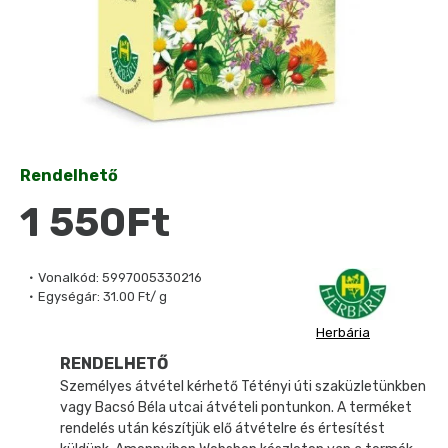
Rendelhető
1 550Ft
Vonalkód:
5997005330216
Egységár:
31.00 Ft/ g
Herbária
RENDELHETŐ
Személyes átvétel kérhető Tétényi úti szaküzletünkben
vagy Bacsó Béla utcai átvételi pontunkon. A terméket
rendelés után készítjük elő átvételre és értesítést