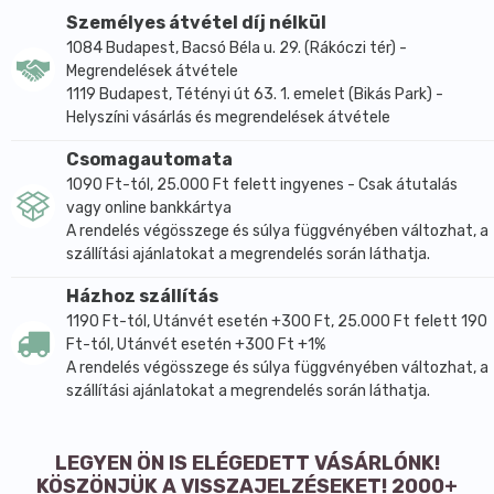
Személyes átvétel díj nélkül
1084 Budapest, Bacsó Béla u. 29. (Rákóczi tér) -
Megrendelések átvétele
1119 Budapest, Tétényi út 63. 1. emelet (Bikás Park) -
Helyszíni vásárlás és megrendelések átvétele
Csomagautomata
1090 Ft-tól, 25.000 Ft felett ingyenes - Csak átutalás
vagy online bankkártya
A rendelés végösszege és súlya függvényében változhat, a
szállítási ajánlatokat a megrendelés során láthatja.
Házhoz szállítás
1190 Ft-tól, Utánvét esetén +300 Ft, 25.000 Ft felett 190
Ft-tól, Utánvét esetén +300 Ft +1%
A rendelés végösszege és súlya függvényében változhat, a
szállítási ajánlatokat a megrendelés során láthatja.
LEGYEN ÖN IS ELÉGEDETT VÁSÁRLÓNK!
KÖSZÖNJÜK A VISSZAJELZÉSEKET! 2000+