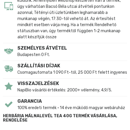
küldünk. Amennyiben Webshop készleten van a termék,
úgy várhatóan Bacsó Béla utcai átvételi pontunkon
azonnal, Tétényi úti üzletünkben leghamarabb a
munkanap végén, 17:30-tól vehető át. Az értesítést
mindkét esetben várja meg. Ha a termék Rendelhető
státuszban van, úgy terméktől függően 1-2 munkanap
alatt készítjük össze
SZEMÉLYES ÁTVÉTEL
Budapesten 0 Ft.
SZÁLLÍTÁSI DÍJAK
Csomagautomata 1 090 Ft-tól, 25 000 Ft felett ingyenes
VISSZAJELZÉSEK
NapiBio vásárlói értékelés: 2000+ vélemény, 4,9/5.
GARANCIA
100% eredeti termék • 14 éve működő magyar webáruház
HERBÁRIA MÁLNALEVÉL TEA 40G TERMÉK VÁSÁRLÁSA,
RENDELÉSE