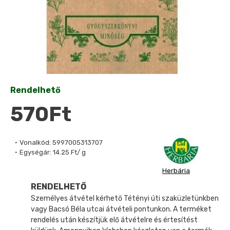
Rendelhető
570Ft
Vonalkód:
5997005313707
Egységár:
14.25 Ft/ g
Herbária
RENDELHETŐ
Személyes átvétel kérhető Tétényi úti szaküzletünkben
vagy Bacsó Béla utcai átvételi pontunkon. A terméket
rendelés után készítjük elő átvételre és értesítést