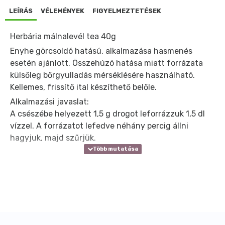
LEÍRÁS
VÉLEMÉNYEK
FIGYELMEZTETÉSEK
Herbária málnalevél tea 40g
Enyhe görcsoldó hatású, alkalmazása hasmenés
esetén ajánlott. Összehúzó hatása miatt forrázata
külsőleg bőrgyulladás mérséklésére használható.
Kellemes, frissítő ital készíthető belőle.
Alkalmazási javaslat:
A csészébe helyezett 1,5 g drogot leforrázzuk 1,5 dl
vízzel. A forrázatot lefedve néhány percig állni
hagyjuk, majd szűrjük.