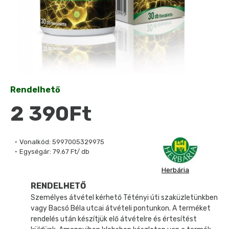
Rendelhető
2 390Ft
Vonalkód:
5997005329975
Egységár:
79.67 Ft/ db
Herbária
RENDELHETŐ
Személyes átvétel kérhető Tétényi úti szaküzletünkben
vagy Bacsó Béla utcai átvételi pontunkon. A terméket
rendelés után készítjük elő átvételre és értesítést