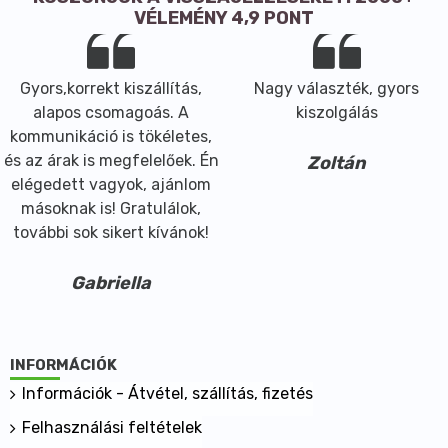
VÉLEMÉNY 4,9 PONT
Tárolás:
Szobahőmérsékleten,15 °C-25 °C-on tárolandó.
Gyors,korrekt kiszállítás,
Nagy választék, gyors
alapos csomagoás. A
kiszolgálás
kommunikáció is tökéletes,
és az árak is megfelelőek. Én
Zoltán
elégedett vagyok, ajánlom
másoknak is! Gratulálok,
további sok sikert kívánok!
Gabriella
INFORMÁCIÓK
Információk - Átvétel, szállítás, fizetés
Felhasználási feltételek