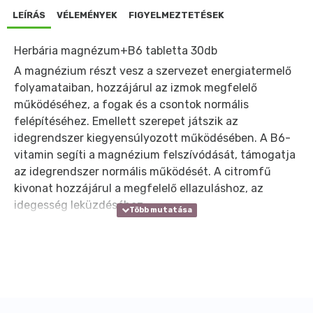
LEÍRÁS
VÉLEMÉNYEK
FIGYELMEZTETÉSEK
Herbária magnézum+B6 tabletta 30db
A magnézium részt vesz a szervezet energiatermelő
folyamataiban, hozzájárul az izmok megfelelő
működéséhez, a fogak és a csontok normális
felépítéséhez. Emellett szerepet játszik az
idegrendszer kiegyensúlyozott működésében. A B6-
vitamin segíti a magnézium felszívódását, támogatja
az idegrendszer normális működését. A citromfű
kivonat hozzájárul a megfelelő ellazuláshoz, az
idegesség leküzdéséhez.
Adagolás:
1 db tabletta / nap.
Összetevők:
magnézium-oxid, tömegnövelő szer: isomalt,
citromfű kivonat, tömegnövelő szer: mikrokristályos