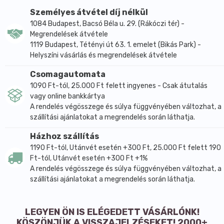
cellulóz, stabilizátor: (polivinilpirrolidon, hidroxi-
Személyes átvétel díj nélkül
propil-metil-cellulóz, polietilénglikol), csomósodást
1084 Budapest, Bacsó Béla u. 29. (Rákóczi tér) -
gátló: (magnézium-sztearát, talkum), piridoxin-
Megrendelések átvétele
hidroklorid, színezék: (titán-dioxid, vasoxid sárga,
1119 Budapest, Tétényi út 63. 1. emelet (Bikás Park) -
Helyszíni vásárlás és megrendelések átvétele
vasoxid fekete).
Csomagautomata
Hatóanyagok:
1090 Ft-tól, 25.000 Ft felett ingyenes - Csak átutalás
vagy online bankkártya
Magnézium:
250 mg (RDA 67%)
A rendelés végösszege és súlya függvényében változhat, a
B6-vitamin:
5 mg (RDA 357%)
szállítási ajánlatokat a megrendelés során láthatja.
Citromfű kivonat:
80 mg
Házhoz szállítás
1190 Ft-tól, Utánvét esetén +300 Ft, 25.000 Ft felett 190
Figyelmeztetés:
Ft-tól, Utánvét esetén +300 Ft +1%
A fogyasztásra ajánlott napi adadot ne lépje túl! Az
A rendelés végösszege és súlya függvényében változhat, a
étrend-kiegészítő tabletta fogyasztása nem
szállítási ajánlatokat a megrendelés során láthatja.
helyettesíti kiegyensúlyozott, vegyes étrendet és az
egészséges életmódot! A termék kisgyermekek elől
LEGYEN ÖN IS ELÉGEDETT VÁSÁRLÓNK!
elzárva tartandó!
KÖSZÖNJÜK A VISSZAJELZÉSEKET! 2000+