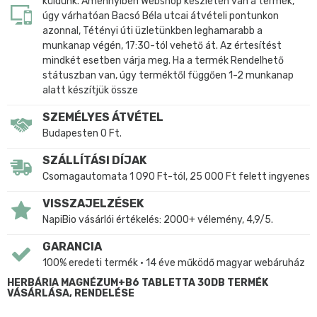
küldünk. Amennyiben Webshop készleten van a termék,
úgy várhatóan Bacsó Béla utcai átvételi pontunkon
azonnal, Tétényi úti üzletünkben leghamarabb a
munkanap végén, 17:30-tól vehető át. Az értesítést
mindkét esetben várja meg. Ha a termék Rendelhető
státuszban van, úgy terméktől függően 1-2 munkanap
alatt készítjük össze
SZEMÉLYES ÁTVÉTEL
Budapesten 0 Ft.
SZÁLLÍTÁSI DÍJAK
Csomagautomata 1 090 Ft-tól, 25 000 Ft felett ingyenes
VISSZAJELZÉSEK
NapiBio vásárlói értékelés: 2000+ vélemény, 4,9/5.
GARANCIA
100% eredeti termék • 14 éve működő magyar webáruház
HERBÁRIA MAGNÉZUM+B6 TABLETTA 30DB TERMÉK
VÁSÁRLÁSA, RENDELÉSE