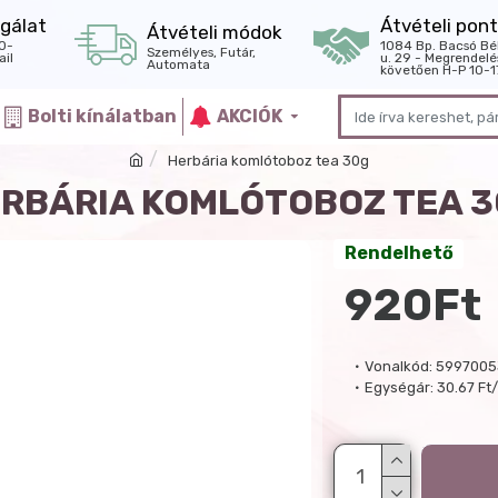
gálat
Átvételi pont
Átvételi módok
0-
1084 Bp. Bacsó Bé
Személyes, Futár,
il
u. 29 - Megrendelé
Automata
követően H-P 10-1
Bolti kínálatban
AKCIÓK
Herbária komlótoboz tea 30g
RBÁRIA KOMLÓTOBOZ TEA 
Rendelhető
920Ft
Vonalkód:
599700
Egységár:
30.67 Ft/