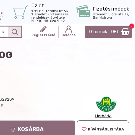
Üzlet
Fizetési módok
1119 Bp. Tétényi út 63.
la
1. emelet - Vásárlás és
Utánvét, Előre utalás,
st
rendelések átvétele
Bankkártya
7
H-P 10-18, Szo 9-12
0
0 termék - 0Ft
Regisztráció
Belépés
30G
5329289
 g
Herbária
KOSÁRBA
KÍVÁNSÁGLISTÁRA