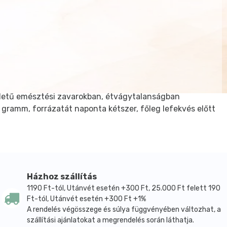
edetű emésztési zavarokban, étvágytalanságban
-3 gramm, forrázatát naponta kétszer, főleg lefekvés előtt
Házhoz szállítás
1190 Ft-tól, Utánvét esetén +300 Ft, 25.000 Ft felett 190
Ft-tól, Utánvét esetén +300 Ft +1%
A rendelés végösszege és súlya függvényében változhat, a
szállítási ajánlatokat a megrendelés során láthatja.