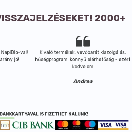
VISSZAJELZÉSEKET! 2000+
 NapiBio-val!
Kiváló termékek, vevőbarát kiszolgálás,
arány jó!
hűségprogram, könnyű elérhetőség - ezért
kedvelem
Andrea
BANKKÁRTYÁVAL IS FIZETHET NÁLUNK!