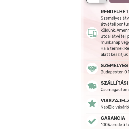
RENDELHET
Személyes átvé
átvételi pontun
küldünk. Amenn
utcai átvételi
munkanap végén
Ha a termék R
alatt készítjük
SZEMÉLYES
Budapesten 0 
SZÁLLÍTÁSI
Csomagautomat
VISSZAJEL
NapiBio vásárló
GARANCIA
100% eredeti 