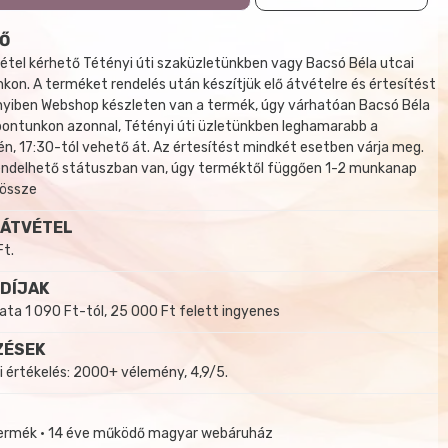
Ő
tel kérhető Tétényi úti szaküzletünkben vagy Bacsó Béla utcai
kon. A terméket rendelés után készítjük elő átvételre és értesítést
yiben Webshop készleten van a termék, úgy várhatóan Bacsó Béla
 pontunkon azonnal, Tétényi úti üzletünkben leghamarabb a
, 17:30-tól vehető át. Az értesítést mindkét esetben várja meg.
endelhető státuszban van, úgy terméktől függően 1-2 munkanap
 össze
 ÁTVÉTEL
Ft.
 DÍJAK
a 1 090 Ft-tól, 25 000 Ft felett ingyenes
ZÉSEK
i értékelés: 2000+ vélemény, 4,9/5.
termék • 14 éve működő magyar webáruház