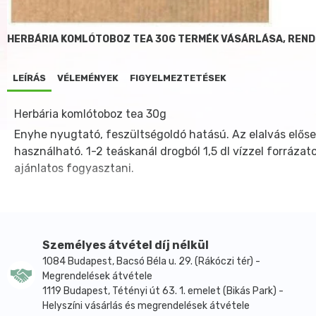
HERBÁRIA KOMLÓTOBOZ TEA 30G TERMÉK VÁSÁRLÁSA, REN
LEÍRÁS
VÉLEMÉNYEK
FIGYELMEZTETÉSEK
Herbária komlótoboz tea 30g
Enyhe nyugtató, feszültségoldó hatású. Az elalvás elős
használható. 1-2 teáskanál drogból 1,5 dl vízzel forrázat
ajánlatos fogyasztani.
Személyes átvétel díj nélkül
1084 Budapest, Bacsó Béla u. 29. (Rákóczi tér) -
Megrendelések átvétele
1119 Budapest, Tétényi út 63. 1. emelet (Bikás Park) -
Helyszíni vásárlás és megrendelések átvétele