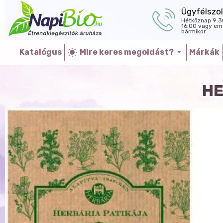
Ügyfélszol
Hétköznap 9:3
16:00 vagy ema
bármikor
Katalógus
Mire keres megoldást?
Márkák
HE