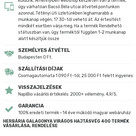
küldünk. Amennyiben Webshop készleten van a termék,
úgy várhatóan Bacsó Béla utcai átvételi pontunkon
azonnal, Tétényi úti üzletünkben leghamarabb a
munkanap végén, 17:30-tól vehető át. Az értesítést
mindkét esetben várja meg. Ha a termék Rendelhető
státuszban van, úgy terméktől függően 1-2 munkanap
alatt készítjük össze
SZEMÉLYES ÁTVÉTEL
Budapesten 0 Ft.
SZÁLLÍTÁSI DÍJAK
Csomagautomata 1 090 Ft-tól, 25 000 Ft felett ingyenes
VISSZAJELZÉSEK
NapiBio vásárlói értékelés: 2000+ vélemény, 4,9/5.
GARANCIA
100% eredeti termék • 14 éve működő magyar webáruház
HERBÁRIA GALAGONYA VIRÁGOS HAJTÁSVÉG 40G TERMÉK
VÁSÁRLÁSA, RENDELÉSE