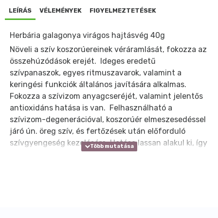
LEÍRÁS
VÉLEMÉNYEK
FIGYELMEZTETÉSEK
Herbária galagonya virágos hajtásvég 40g
Növeli a szív koszorúereinek véráramlását, fokozza az
összehúzódások erejét. Ideges eredetű
szívpanaszok, egyes ritmuszavarok, valamint a
keringési funkciók általános javítására alkalmas.
Fokozza a szívizom anyagcseréjét, valamint jelentős
antioxidáns hatása is van. Felhasználható a
szívizom-degenerációval, koszorúér elmeszesedéssel
járó ún. öreg szív, és fertőzések után előforduló
szívgyengeség kezelésére. Hatása lassan alakul ki, így
hosszantartó alkalmazása ajánlott.
Elkészítés és alkalmazás napi adagja 3-5 gramm,
forrázatot készítsünk belőle. Langyosan, tetszés
szerint ízesítve, naponta 2-3 csészényi
fogyasztható. A gyógyhatás eléréséhez legalább hat
hétig kell alkalmazni! A kockázatok és mellékhatások