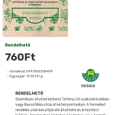
Rendelhető
760Ft
Vonalkód:
5997005308499
Egységár:
19.00 Ft/ g
Herbária
RENDELHETŐ
Személyes átvétel kérhető Tétényi úti szaküzletünkben
vagy Bacsó Béla utcai átvételi pontunkon. A terméket
rendelés után készítjük elő átvételre és értesítést