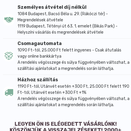
tekintetében a vásárló olvassa el a betegtájékoztatót
Személyes átvétel díj nélkül
vagy kérdezze meg kezelőorvosát, gyógyszerészét.
1084 Budapest, Bacsó Béla u. 29. (Rákóczi tér) -
Megrendelések átvétele
1119 Budapest, Tétényi út 63. 1. emelet (Bikás Park) -
Helyszíni vásárlás és megrendelések átvétele
Csomagautomata
1090 Ft-tól, 25.000 Ft felett ingyenes - Csak átutalás
vagy online bankkártya
A rendelés végösszege és súlya függvényében változhat, a
szállítási ajánlatokat a megrendelés során láthatja.
Házhoz szállítás
1190 Ft-tól, Utánvét esetén +300 Ft, 25.000 Ft felett 190
Ft-tól, Utánvét esetén +300 Ft +1%
A rendelés végösszege és súlya függvényében változhat, a
szállítási ajánlatokat a megrendelés során láthatja.
LEGYEN ÖN IS ELÉGEDETT VÁSÁRLÓNK!
KÖSZÖNJÜK A VISSZAJELZÉSEKET! 2000+