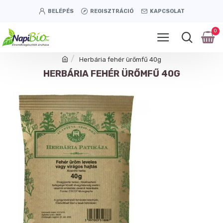
BELÉPÉS
REGISZTRÁCIÓ
KAPCSOLAT
0
Herbária fehér ürőmfű 40g
HERBÁRIA FEHÉR ÜRŐMFŰ 40G