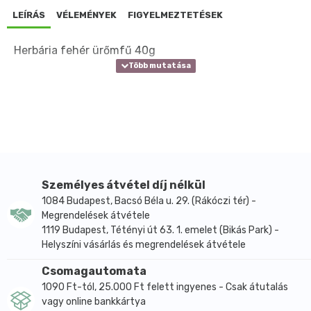
LEÍRÁS
VÉLEMÉNYEK
FIGYELMEZTETÉSEK
Herbária fehér ürőmfű 40g
Személyes átvétel díj nélkül
1084 Budapest, Bacsó Béla u. 29. (Rákóczi tér) -
Megrendelések átvétele
1119 Budapest, Tétényi út 63. 1. emelet (Bikás Park) -
Helyszíni vásárlás és megrendelések átvétele
Csomagautomata
1090 Ft-tól, 25.000 Ft felett ingyenes - Csak átutalás
vagy online bankkártya