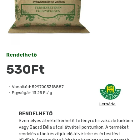
Rendelhető
530Ft
Vonalkód:
5997005318887
Egységár:
13.25 Ft/ g
Herbária
RENDELHETŐ
Személyes átvétel kérhető Tétényi úti szaküzletünkben
vagy Bacsó Béla utcai átvételi pontunkon. A terméket
rendelés után készítjük elő átvételre és értesítést