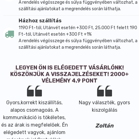
A rendelés végösszege és súlya függvényében változhat, a
szállítási ajánlatokat a megrendelés során láthatja.
Házhoz szállítás
1190 Ft-tól, Utánvét esetén +300 Ft, 25.000 Ft felett 190
Ft-tól, Utánvét esetén +300 Ft +1%
A rendelés végösszege és súlya függvényében változhat, a
szállítási ajánlatokat a megrendelés során láthatja.
LEGYEN ÖN IS ELÉGEDETT VÁSÁRLÓNK!
KÖSZÖNJÜK A VISSZAJELZÉSEKET! 2000+
VÉLEMÉNY 4,9 PONT
Gyors,korrekt kiszállítás,
Nagy választék, gyors
alapos csomagoás. A
kiszolgálás
kommunikáció is tökéletes,
és az árak is megfelelőek. Én
Zoltán
elégedett vagyok, ajánlom