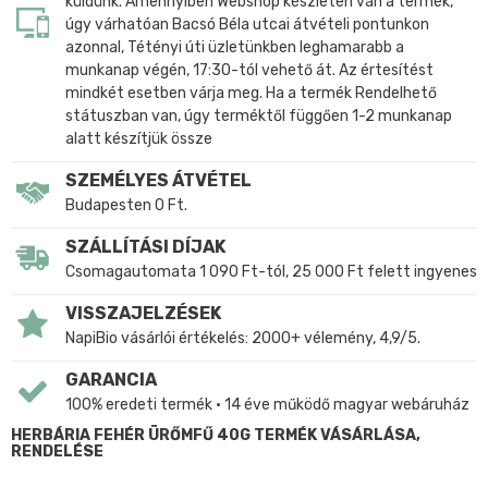
küldünk. Amennyiben Webshop készleten van a termék,
úgy várhatóan Bacsó Béla utcai átvételi pontunkon
azonnal, Tétényi úti üzletünkben leghamarabb a
munkanap végén, 17:30-tól vehető át. Az értesítést
mindkét esetben várja meg. Ha a termék Rendelhető
státuszban van, úgy terméktől függően 1-2 munkanap
alatt készítjük össze
SZEMÉLYES ÁTVÉTEL
Budapesten 0 Ft.
SZÁLLÍTÁSI DÍJAK
Csomagautomata 1 090 Ft-tól, 25 000 Ft felett ingyenes
VISSZAJELZÉSEK
NapiBio vásárlói értékelés: 2000+ vélemény, 4,9/5.
GARANCIA
100% eredeti termék • 14 éve működő magyar webáruház
HERBÁRIA FEHÉR ÜRŐMFŰ 40G TERMÉK VÁSÁRLÁSA,
RENDELÉSE