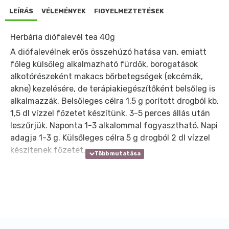
LEÍRÁS
VÉLEMÉNYEK
FIGYELMEZTETÉSEK
Herbária diófalevél tea 40g
A diófalevélnek erős összehúzó hatása van, emiatt
főleg külsőleg alkalmazható fürdők, borogatások
alkotórészeként makacs bőrbetegségek (ekcémák,
akne) kezelésére, de terápiakiegészítőként belsőleg is
alkalmazzák. Belsőleges célra 1,5 g porított drogból kb.
1,5 dl vízzel főzetet készítünk. 3-5 perces állás után
leszűrjük. Naponta 1-3 alkalommal fogyasztható. Napi
adagja 1-3 g. Külsőleges célra 5 g drogból 2 dl vízzel
készítenek főzetet.