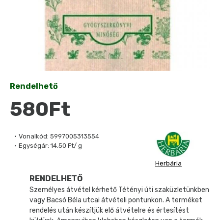
Rendelhető
580Ft
Vonalkód:
5997005313554
Egységár:
14.50 Ft/ g
Herbária
RENDELHETŐ
Személyes átvétel kérhető Tétényi úti szaküzletünkben
vagy Bacsó Béla utcai átvételi pontunkon. A terméket
rendelés után készítjük elő átvételre és értesítést