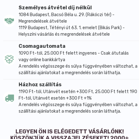
Személyes átvétel díj nélkül
1084 Budapest, Bacsó Béla u. 29. (Rákóczi tér) -
Megrendelések átvétele
1119 Budapest, Tétényi út 63. 1. emelet (Bikás Park) -
Helyszíni vásárlás és megrendelések átvétele
Csomagautomata
1090 Ft-tól, 25.000 Ft felett ingyenes - Csak átutalás
vagy online bankkártya
A rendelés végösszege és súlya függvényében változhat, a
szállítási ajánlatokat a megrendelés során láthatja.
Házhoz szállítás
1190 Ft-tól, Utánvét esetén +300 Ft, 25.000 Ft felett 190
Ft-tól, Utánvét esetén +300 Ft +1%
A rendelés végösszege és súlya függvényében változhat, a
szállítási ajánlatokat a megrendelés során láthatja.
LEGYEN ÖN IS ELÉGEDETT VÁSÁRLÓNK!
KÖSZÖNJÜK A VISSZAJELZÉSEKET! 2000+