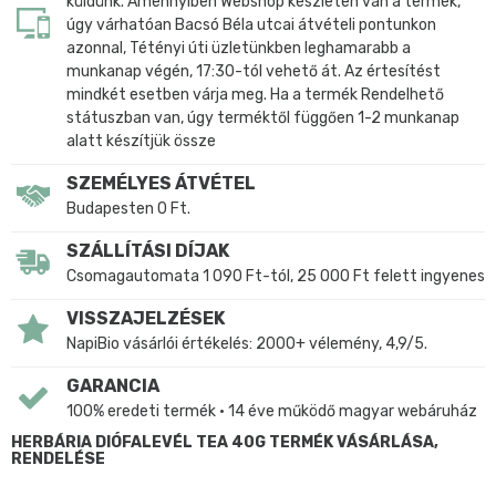
küldünk. Amennyiben Webshop készleten van a termék,
úgy várhatóan Bacsó Béla utcai átvételi pontunkon
azonnal, Tétényi úti üzletünkben leghamarabb a
munkanap végén, 17:30-tól vehető át. Az értesítést
mindkét esetben várja meg. Ha a termék Rendelhető
státuszban van, úgy terméktől függően 1-2 munkanap
alatt készítjük össze
SZEMÉLYES ÁTVÉTEL
Budapesten 0 Ft.
SZÁLLÍTÁSI DÍJAK
Csomagautomata 1 090 Ft-tól, 25 000 Ft felett ingyenes
VISSZAJELZÉSEK
NapiBio vásárlói értékelés: 2000+ vélemény, 4,9/5.
GARANCIA
100% eredeti termék • 14 éve működő magyar webáruház
HERBÁRIA DIÓFALEVÉL TEA 40G TERMÉK VÁSÁRLÁSA,
RENDELÉSE