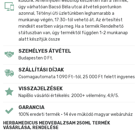
küldünk. Amennyiben Webshop készleten van a termék,
úgy várhatóan Bacsó Béla utcai átvételi pontunkon
azonnal, Tétényi úti üzletünkben leghamarabb a
munkanap végén, 17:30-tól vehető át. Az értesítést
mindkét esetben várja meg. Ha a termék Rendelhető
státuszban van, úgy terméktől függően 1-2 munkanap
alatt készítjük össze
SZEMÉLYES ÁTVÉTEL
Budapesten 0 Ft.
SZÁLLÍTÁSI DÍJAK
Csomagautomata 1 090 Ft-tól, 25 000 Ft felett ingyenes
VISSZAJELZÉSEK
NapiBio vásárlói értékelés: 2000+ vélemény, 4,9/5.
GARANCIA
100% eredeti termék • 14 éve működő magyar webáruház
HERBAMEDICUS MEDVEBALZSAM 250ML TERMÉK
VÁSÁRLÁSA, RENDELÉSE