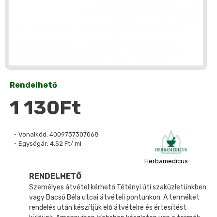
Rendelhető
1 130Ft
Vonalkód:
4009737307068
Egységár:
4.52 Ft/ ml
Herbamedicus
RENDELHETŐ
Személyes átvétel kérhető Tétényi úti szaküzletünkben
vagy Bacsó Béla utcai átvételi pontunkon. A terméket
rendelés után készítjük elő átvételre és értesítést