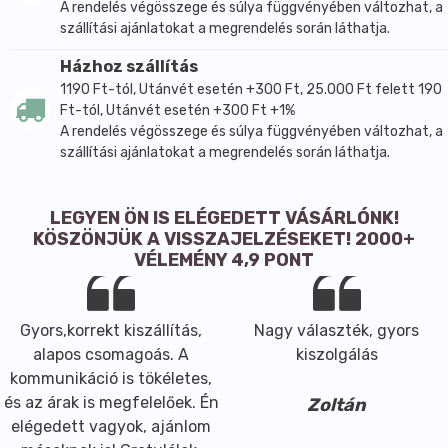
A rendelés végösszege és súlya függvényében változhat, a
szállítási ajánlatokat a megrendelés során láthatja.
Házhoz szállítás
1190 Ft-tól, Utánvét esetén +300 Ft, 25.000 Ft felett 190
Ft-tól, Utánvét esetén +300 Ft +1%
A rendelés végösszege és súlya függvényében változhat, a
szállítási ajánlatokat a megrendelés során láthatja.
LEGYEN ÖN IS ELÉGEDETT VÁSÁRLÓNK!
KÖSZÖNJÜK A VISSZAJELZÉSEKET! 2000+
VÉLEMÉNY 4,9 PONT
Gyors,korrekt kiszállítás,
Nagy választék, gyors
alapos csomagoás. A
kiszolgálás
kommunikáció is tökéletes,
és az árak is megfelelőek. Én
Zoltán
elégedett vagyok, ajánlom