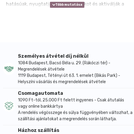
hatásúak, nyugtatják az irritált torkot és aktiválják a
természetes gyulladáscsökkentő, regeneráló
mechanizmusokat. Lokálisan csillapítják a torokban
fellépő égő érzést és fájdalmat, csillapítják a
köhögést, és tisztítják a felső légutakat.
Személyes átvétel díj nélkül
1084 Budapest, Bacsó Béla u. 29. (Rákóczi tér) -
Megrendelések átvétele
1119 Budapest, Tétényi út 63. 1. emelet (Bikás Park) -
Helyszíni vásárlás és megrendelések átvétele
Csomagautomata
1090 Ft-tól, 25.000 Ft felett ingyenes - Csak átutalás
vagy online bankkártya
A rendelés végösszege és súlya függvényében változhat, a
szállítási ajánlatokat a megrendelés során láthatja.
Házhoz szállítás