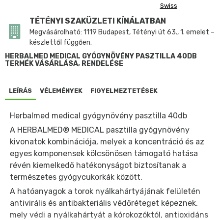
Swiss
TÉTÉNYI SZAKÜZLETI KÍNÁLATBAN
Megvásárolható: 1119 Budapest, Tétényi út 63., 1. emelet –
készlettől függően.
HERBALMED MEDICAL GYÓGYNÖVÉNY PASZTILLA 40DB
TERMÉK VÁSÁRLÁSA, RENDELÉSE
LEÍRÁS
VÉLEMÉNYEK
FIGYELMEZTETÉSEK
Herbalmed medical gyógynövény pasztilla 40db
A HERBALMED® MEDICAL pasztilla gyógynövény
kivonatok kombinációja, melyek a koncentráció és az
egyes komponensek kölcsönösen támogató hatása
révén kiemelkedő hatékonyságot biztosítanak a
természetes gyógycukorkák között.
A hatóanyagok a torok nyálkahártyájának felületén
antivirális és antibakteriális védőréteget képeznek,
mely védi a nyálkahártyát a kórokozóktól, antioxidáns