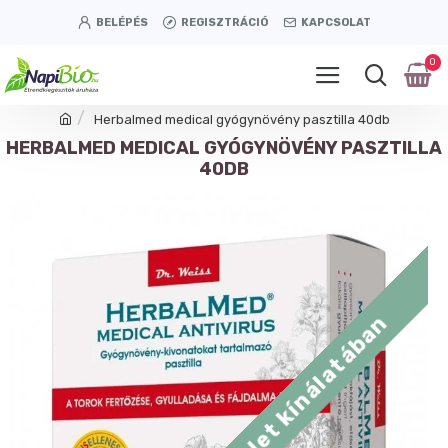
BELÉPÉS
REGISZTRÁCIÓ
KAPCSOLAT
0
Herbalmed medical gyógynövény pasztilla 40db
HERBALMED MEDICAL GYÓGYNÖVÉNY PASZTILLA
40DB
Tétényi úti üzlet kínálatában