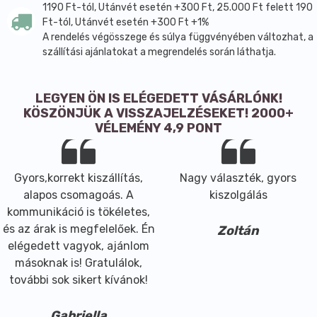
1190 Ft-tól, Utánvét esetén +300 Ft, 25.000 Ft felett 190
Ft-tól, Utánvét esetén +300 Ft +1%
A rendelés végösszege és súlya függvényében változhat, a
szállítási ajánlatokat a megrendelés során láthatja.
LEGYEN ÖN IS ELÉGEDETT VÁSÁRLÓNK!
KÖSZÖNJÜK A VISSZAJELZÉSEKET! 2000+
VÉLEMÉNY 4,9 PONT
Gyors,korrekt kiszállítás,
Nagy választék, gyors
alapos csomagoás. A
kiszolgálás
kommunikáció is tökéletes,
és az árak is megfelelőek. Én
Zoltán
elégedett vagyok, ajánlom
másoknak is! Gratulálok,
további sok sikert kívánok!
Gabriella