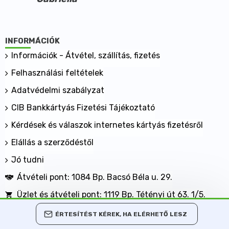
INFORMÁCIÓK
Információk - Átvétel, szállítás, fizetés
Felhasználási feltételek
Adatvédelmi szabályzat
CIB Bankkártyás Fizetési Tájékoztató
Kérdések és válaszok internetes kártyás fizetésről
Elállás a szerződéstől
Jó tudni
Átvételi pont: 1084 Bp. Bacsó Béla u. 29.
Üzlet és átvételi pont: 1119 Bp. Tétényi út 63. 1/5.
BANKKÁRTYÁVAL IS FIZETHET NÁLUNK!
ÉRTESÍTÉST KÉREK, HA ELÉRHETŐ LESZ