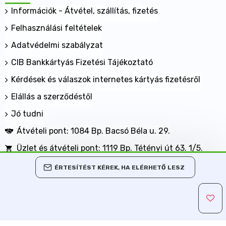
Információk - Átvétel, szállítás, fizetés
Felhasználási feltételek
Adatvédelmi szabályzat
CIB Bankkártyás Fizetési Tájékoztató
Kérdések és válaszok internetes kártyás fizetésről
Elállás a szerződéstől
Jó tudni
Átvételi pont: 1084 Bp. Bacsó Béla u. 29.
Üzlet és átvételi pont: 1119 Bp. Tétényi út 63. 1/5.
BANKKÁRTYÁVAL IS FIZETHET NÁLUNK!
ÉRTESÍTÉST KÉREK, HA ELÉRHETŐ LESZ
Minden jog fenntartva, MaxShopping Kft. 2013-2026
Árukereső.hu