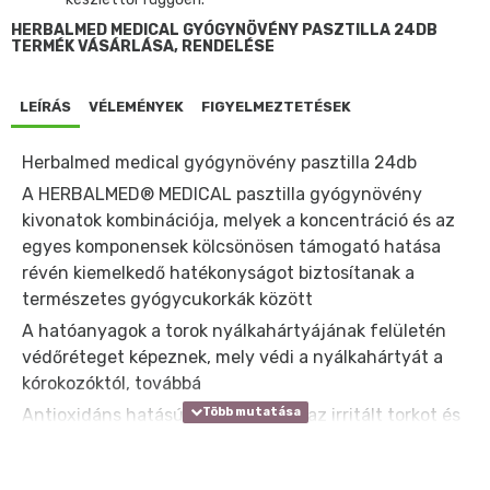
HERBALMED MEDICAL GYÓGYNÖVÉNY PASZTILLA 24DB
TERMÉK VÁSÁRLÁSA, RENDELÉSE
LEÍRÁS
VÉLEMÉNYEK
FIGYELMEZTETÉSEK
Herbalmed medical gyógynövény pasztilla 24db
A HERBALMED® MEDICAL pasztilla gyógynövény
kivonatok kombinációja, melyek a koncentráció és az
egyes komponensek kölcsönösen támogató hatása
révén kiemelkedő hatékonyságot biztosítanak a
természetes gyógycukorkák között
A hatóanyagok a torok nyálkahártyájának felületén
védőréteget képeznek, mely védi a nyálkahártyát a
kórokozóktól, továbbá
Antioxidáns hatásúak, nyugtatják az irritált torkot és
aktiválják a természetes gyulladáscsökkentő,
regeneráló mechanizmusokat