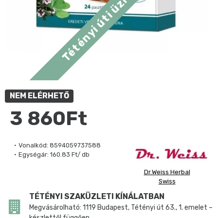
NEM ELÉRHETŐ
3 860Ft
Vonalkód:
8594059737588
Egységár:
160.83 Ft/ db
Dr.Weiss Herbal
Swiss
TÉTÉNYI SZAKÜZLETI KÍNÁLATBAN
Megvásárolható: 1119 Budapest, Tétényi út 63., 1. emelet –
készlettől függően.