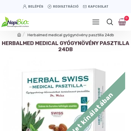
BELÉPÉS
REGISZTRÁCIÓ
KAPCSOLAT
0
Herbalmed medical gyógynövény pasztilla 24db
HERBALMED MEDICAL GYÓGYNÖVÉNY PASZTILLA
24DB
Tétényi úti üzlet kínálatában