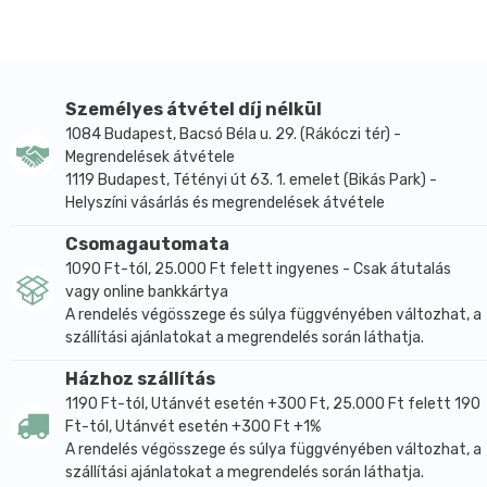
Lokálisan csillapítják a torokban fellepő égő érzést és
fájdalmat
Csillapítják a köhögést
Tisztítják a felső légutakat
Személyes átvétel díj nélkül
Adagolás:
1084 Budapest, Bacsó Béla u. 29. (Rákóczi tér) -
2-3 óránként 1 pasztilla, napi maximum 10 pasztilla. 3-
Megrendelések átvétele
1119 Budapest, Tétényi út 63. 1. emelet (Bikás Park) -
12 éves kor között maximum napi 5 pasztilla.
Helyszíni vásárlás és megrendelések átvétele
Összetevők:
Izlandi zuzmó-kivonat 100 mg, szemvidító fű-kivonat
Csomagautomata
20 mg, mályva-kivonat 20 mg, C-vitamin 30 mg,
1090 Ft-tól, 25.000 Ft felett ingyenes - Csak átutalás
segédanyagok: glükóz-szirup, méz, mentol, fenyőolaj,
vagy online bankkártya
A rendelés végösszege és súlya függvényében változhat, a
szibériai fenyőolaj, ánizsolaj, csalán-kivonat,
szállítási ajánlatokat a megrendelés során láthatja.
természetes aroma: ananász-, narancs-aroma,
citromsav (E330), víz, színezékek: réz-komplex, klorofi
Házhoz szállítás
ll (E141), kurkumin (E100).
1190 Ft-tól, Utánvét esetén +300 Ft, 25.000 Ft felett 190
A kockázatokról és mellékhatásokról olvassa el a
Ft-tól, Utánvét esetén +300 Ft +1%
A rendelés végösszege és súlya függvényében változhat, a
betegtájékoztatót, vagy kérdezze meg kezelőorvosát,
szállítási ajánlatokat a megrendelés során láthatja.
gyógyszerészét!