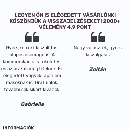
LEGYEN ÖN IS ELÉGEDETT VÁSÁRLÓNK!
KÖSZÖNJÜK A VISSZAJELZÉSEKET! 2000+
VÉLEMÉNY 4,9 PONT
Gyors,korrekt kiszállítás,
Nagy választék, gyors
alapos csomagoás. A
kiszolgálás
kommunikáció is tökéletes,
és az árak is megfelelőek. Én
Zoltán
elégedett vagyok, ajánlom
másoknak is! Gratulálok,
további sok sikert kívánok!
Gabriella
INFORMÁCIÓK