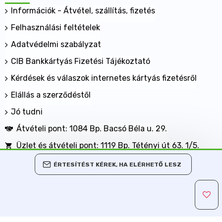
Információk - Átvétel, szállítás, fizetés
Felhasználási feltételek
Adatvédelmi szabályzat
CIB Bankkártyás Fizetési Tájékoztató
Kérdések és válaszok internetes kártyás fizetésről
Elállás a szerződéstől
Jó tudni
Átvételi pont: 1084 Bp. Bacsó Béla u. 29.
Üzlet és átvételi pont: 1119 Bp. Tétényi út 63. 1/5.
BANKKÁRTYÁVAL IS FIZETHET NÁLUNK!
ÉRTESÍTÉST KÉREK, HA ELÉRHETŐ LESZ
Minden jog fenntartva, MaxShopping Kft. 2013-2026
Árukereső.hu