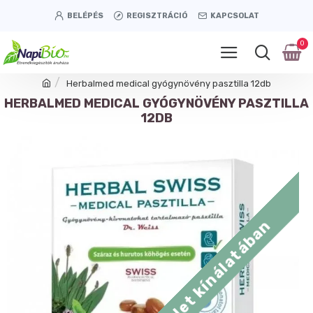
BELÉPÉS
REGISZTRÁCIÓ
KAPCSOLAT
0
Herbalmed medical gyógynövény pasztilla 12db
HERBALMED MEDICAL GYÓGYNÖVÉNY PASZTILLA
12DB
Tétényi úti üzlet kínálatában