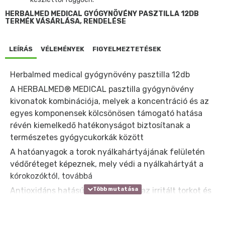
HERBALMED MEDICAL GYÓGYNÖVÉNY PASZTILLA 12DB
TERMÉK VÁSÁRLÁSA, RENDELÉSE
LEÍRÁS
VÉLEMÉNYEK
FIGYELMEZTETÉSEK
Herbalmed medical gyógynövény pasztilla 12db
A HERBALMED® MEDICAL pasztilla gyógynövény
kivonatok kombinációja, melyek a koncentráció és az
egyes komponensek kölcsönösen támogató hatása
révén kiemelkedő hatékonyságot biztosítanak a
természetes gyógycukorkák között
A hatóanyagok a torok nyálkahártyájának felületén
védőréteget képeznek, mely védi a nyálkahártyát a
kórokozóktól, továbbá
Antioxidáns hatásúak, nyugtatják az irritált torkot és
aktiválják a természetes gyulladáscsökkentő,
regeneráló mechanizmusokat