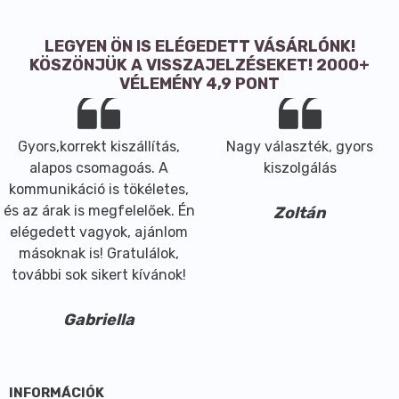
LEGYEN ÖN IS ELÉGEDETT VÁSÁRLÓNK!
KÖSZÖNJÜK A VISSZAJELZÉSEKET! 2000+
VÉLEMÉNY 4,9 PONT
Gyors,korrekt kiszállítás,
Nagy választék, gyors
alapos csomagoás. A
kiszolgálás
kommunikáció is tökéletes,
és az árak is megfelelőek. Én
Zoltán
elégedett vagyok, ajánlom
másoknak is! Gratulálok,
további sok sikert kívánok!
Gabriella
INFORMÁCIÓK