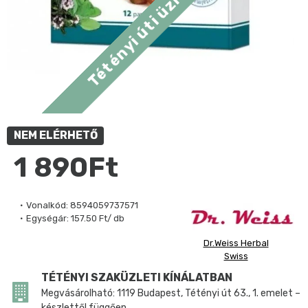
NEM ELÉRHETŐ
1 890Ft
Vonalkód:
8594059737571
Egységár:
157.50 Ft/ db
Dr.Weiss Herbal
Swiss
TÉTÉNYI SZAKÜZLETI KÍNÁLATBAN
Megvásárolható: 1119 Budapest, Tétényi út 63., 1. emelet –
készlettől függően.