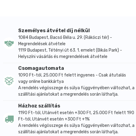
Lokálisan csillapítják a torokban fellepő égő érzést és
fájdalmat
Csillapítják a köhögést
Tisztítják a felső légutakat
Személyes átvétel díj nélkül
Adagolás:
1084 Budapest, Bacsó Béla u. 29. (Rákóczi tér) -
2-3 óránként 1 pasztilla, napi maximum 10 pasztilla. 3-
Megrendelések átvétele
1119 Budapest, Tétényi út 63. 1. emelet (Bikás Park) -
12 éves kor között maximum napi 5 pasztilla.
Helyszíni vásárlás és megrendelések átvétele
Összetevők:
Izlandi zuzmó-kivonat 100 mg, szemvidító fű-kivonat
Csomagautomata
20 mg, mályva-kivonat 20 mg, C-vitamin 30 mg,
1090 Ft-tól, 25.000 Ft felett ingyenes - Csak átutalás
segédanyagok: glükóz-szirup, méz, mentol, fenyőolaj,
vagy online bankkártya
A rendelés végösszege és súlya függvényében változhat, a
szibériai fenyőolaj, ánizsolaj, csalán-kivonat,
szállítási ajánlatokat a megrendelés során láthatja.
természetes aroma: ananász-, narancs-aroma,
citromsav (E330), víz, színezékek: réz-komplex, klorofi
Házhoz szállítás
ll (E141), kurkumin (E100).
1190 Ft-tól, Utánvét esetén +300 Ft, 25.000 Ft felett 190
A kockázatokról és mellékhatásokról olvassa el a
Ft-tól, Utánvét esetén +300 Ft +1%
A rendelés végösszege és súlya függvényében változhat, a
betegtájékoztatót, vagy kérdezze meg kezelőorvosát,
szállítási ajánlatokat a megrendelés során láthatja.
gyógyszerészét!