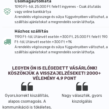
Csomagautomata
1090 Ft-tól, 25.000 Ft felett ingyenes - Csak átutalás
vagy online bankkártya
A rendelés végösszege és súlya függvényében változhat, a
szállítási ajánlatokat a megrendelés során láthatja.
Házhoz szállítás
1190 Ft-tól, Utánvét esetén +300 Ft, 25.000 Ft felett 190
Ft-tól, Utánvét esetén +300 Ft +1%
A rendelés végösszege és súlya függvényében változhat, a
szállítási ajánlatokat a megrendelés során láthatja.
LEGYEN ÖN IS ELÉGEDETT VÁSÁRLÓNK!
KÖSZÖNJÜK A VISSZAJELZÉSEKET! 2000+
VÉLEMÉNY 4,9 PONT
Gyors,korrekt kiszállítás,
Nagy választék, gyors
alapos csomagoás. A
kiszolgálás
kommunikáció is tökéletes,