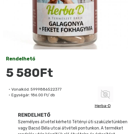
Rendelhető
5 580Ft
Vonalkód:
5999886522377
Egységár:
186.00 Ft/ db
Herba-D
RENDELHETŐ
Személyes átvétel kérhető Tétényi úti szaküzletünkben
vagy Bacsó Béla utcai átvételi pontunkon. A terméket