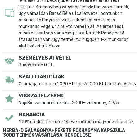
rendelés után készítjük elő átvételre és értesítést
küldünk. Amennyiben Webshop készleten van a termék,
úgy várhatóan Bacsó Béla utcai átvételi pontunkon
azonnal, Tétényi úti üzletünkben leghamarabb a
munkanap végén, 17:30-tól vehető át. Az értesítést
mindkét esetben várja meg. Ha a termék Rendelhető
státuszban van, úgy terméktől függően 1-2 munkanap
alatt készítjük össze
SZEMÉLYES ÁTVÉTEL
Budapesten 0 Ft.
SZÁLLÍTÁSI DÍJAK
Csomagautomata 1 090 Ft-tól, 25 000 Ft felett ingyenes
VISSZAJELZÉSEK
NapiBio vásárlói értékelés: 2000+ vélemény, 4,9/5.
GARANCIA
100% eredeti termék • 14 éve működő magyar webáruház
HERBA-D GALAGONYA+FEKETE FOKHAGYMA KAPSZULA
30DB TERMÉK VÁSÁRLÁSA, RENDELÉSE