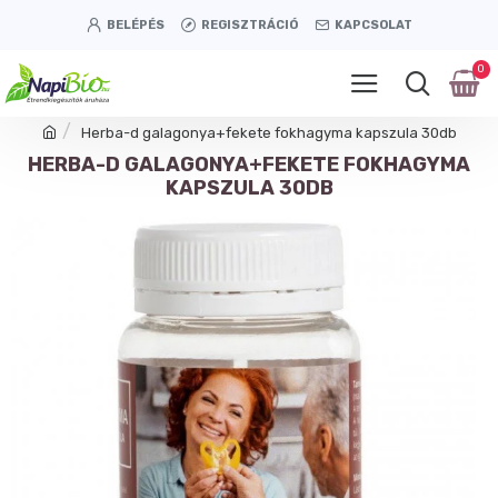
BELÉPÉS
REGISZTRÁCIÓ
KAPCSOLAT
0
Herba-d galagonya+fekete fokhagyma kapszula 30db
HERBA-D GALAGONYA+FEKETE FOKHAGYMA
KAPSZULA 30DB