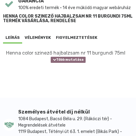
GARANCIA
100% eredeti termék • 14 éve működő magyar webáruház
HENNA COLOR SZINEZŐ HAJBALZSAM NR 11 BURGUNDI 75ML
TERMÉK VÁSÁRLÁSA, RENDELÉSE
LEÍRÁS
VÉLEMÉNYEK
FIGYELMEZTETÉSEK
Henna color szinező hajbalzsam nr 11 burgundi 75ml
Személyes átvétel díj nélkül
1084 Budapest, Bacsó Béla u. 29. (Rákóczi tér) -
Megrendelések átvétele
1119 Budapest, Tétényi út 63. 1. emelet (Bikás Park) -