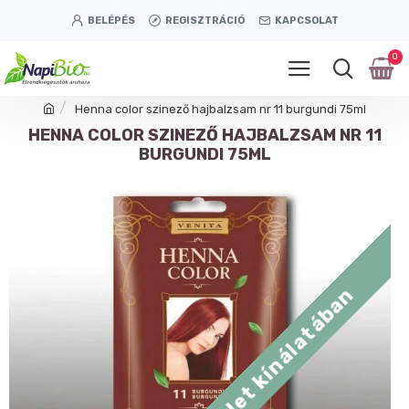
BELÉPÉS
REGISZTRÁCIÓ
KAPCSOLAT
0
Henna color szinező hajbalzsam nr 11 burgundi 75ml
HENNA COLOR SZINEZŐ HAJBALZSAM NR 11
BURGUNDI 75ML
Tétényi úti üzlet kínálatában