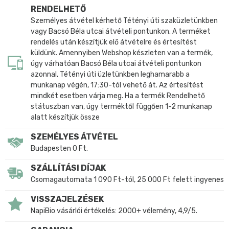
RENDELHETŐ
Személyes átvétel kérhető Tétényi úti szaküzletünkben
vagy Bacsó Béla utcai átvételi pontunkon. A terméket
rendelés után készítjük elő átvételre és értesítést
küldünk. Amennyiben Webshop készleten van a termék,
úgy várhatóan Bacsó Béla utcai átvételi pontunkon
azonnal, Tétényi úti üzletünkben leghamarabb a
munkanap végén, 17:30-tól vehető át. Az értesítést
mindkét esetben várja meg. Ha a termék Rendelhető
státuszban van, úgy terméktől függően 1-2 munkanap
alatt készítjük össze
SZEMÉLYES ÁTVÉTEL
Budapesten 0 Ft.
SZÁLLÍTÁSI DÍJAK
Csomagautomata 1 090 Ft-tól, 25 000 Ft felett ingyenes
VISSZAJELZÉSEK
NapiBio vásárlói értékelés: 2000+ vélemény, 4,9/5.