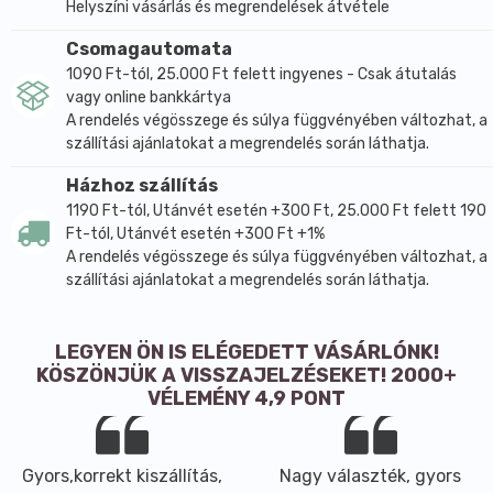
Helyszíni vásárlás és megrendelések átvétele
Csomagautomata
1090 Ft-tól, 25.000 Ft felett ingyenes - Csak átutalás
vagy online bankkártya
A rendelés végösszege és súlya függvényében változhat, a
szállítási ajánlatokat a megrendelés során láthatja.
Házhoz szállítás
1190 Ft-tól, Utánvét esetén +300 Ft, 25.000 Ft felett 190
Ft-tól, Utánvét esetén +300 Ft +1%
A rendelés végösszege és súlya függvényében változhat, a
szállítási ajánlatokat a megrendelés során láthatja.
LEGYEN ÖN IS ELÉGEDETT VÁSÁRLÓNK!
KÖSZÖNJÜK A VISSZAJELZÉSEKET! 2000+
VÉLEMÉNY 4,9 PONT
Gyors,korrekt kiszállítás,
Nagy választék, gyors