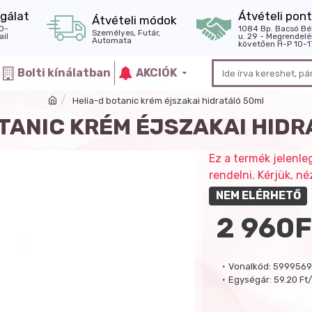
gálat
Átvételi pont
Átvételi módok
0-
1084 Bp. Bacsó Bé
Személyes, Futár,
il
u. 29 - Megrendelé
Automata
követően H-P 10-1
Bolti kínálatban
AKCIÓK
Helia-d botanic krém éjszakai hidratáló 50ml
TANIC KRÉM ÉJSZAKAI HID
Ez a termék jelenle
rendelni. Kérjük, 
NEM ELÉRHETŐ
2 960F
Vonalkód:
599956
Egységár:
59.20 Ft/