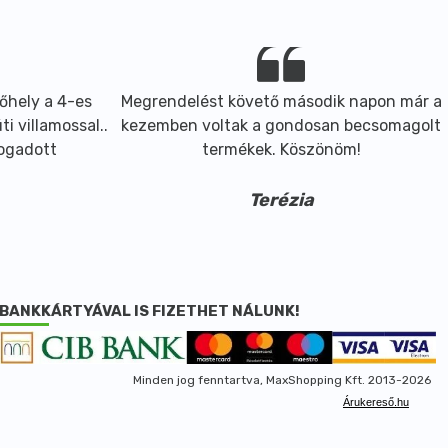
őhely a 4-es
Megrendelést követő második napon már a
i villamossal..
kezemben voltak a gondosan becsomagolt
fogadott
termékek. Köszönöm!
Terézia
BANKKÁRTYÁVAL IS FIZETHET NÁLUNK!
Minden jog fenntartva, MaxShopping Kft. 2013-2026
Árukereső.hu