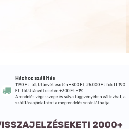
Házhoz szállítás
1190 Ft-tól, Utánvét esetén +300 Ft, 25.000 Ft felett 190
Ft-tól, Utánvét esetén +300 Ft +1%
A rendelés végösszege és súlya függvényében változhat, a
szállítási ajánlatokat a megrendelés során láthatja.
VISSZAJELZÉSEKET! 2000+