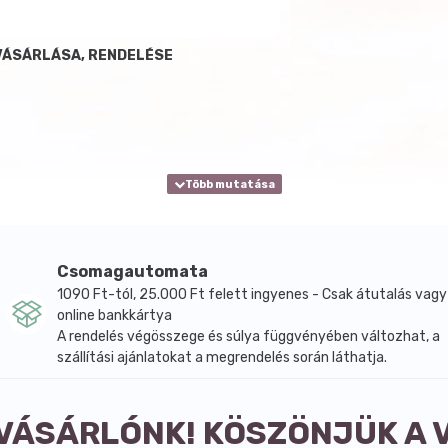
 VÁSÁRLÁSA, RENDELÉSE
Csomagautomata
1090 Ft-tól, 25.000 Ft felett ingyenes - Csak átutalás vagy
online bankkártya
A rendelés végösszege és súlya függvényében változhat, a
szállítási ajánlatokat a megrendelés során láthatja.
 VÁSÁRLÓNK! KÖSZÖNJÜK A 