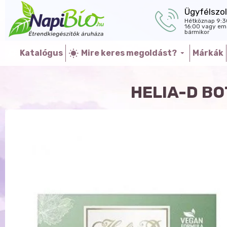
Ügyfélszol
Hétköznap 9:3
16:00 vagy ema
bármikor
Katalógus
Mire keres megoldást?
Márkák
HELIA-D BO