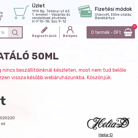
Üzlet
Fizetési módok
1119 Bp. Tétényi út 63.
la
1. emelet - Vásárlás és
Utánvét, Előre utalás,
st
rendelések átvétele
Bankkártya
7
H-P 10-18, Szo 9-12
0
0 termék - 0Ft
Regisztráció
Belépés
RATÁLÓ 50ML
g nincs beszállítóinknál készleten, most nem tud belőle
nézzen vissza később webáruházunkba. Köszönjük.
t
9020220
 ml
Helia-D