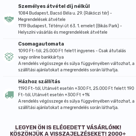
Személyes átvétel díj nélkül
1084 Budapest, Bacsó Béla u. 29. (Rákóczi tér) -
Megrendelések átvétele
1119 Budapest, Tétényi út 63. 1. emelet (Bikás Park) -
Helyszíni vásárlás és megrendelések átvétele
Csomagautomata
1090 Ft-tól, 25.000 Ft felett ingyenes - Csak átutalás
vagy online bankkártya
A rendelés végösszege és súlya függvényében változhat, a
szállítási ajánlatokat a megrendelés során láthatja.
Házhoz szállítás
1190 Ft-tól, Utánvét esetén +300 Ft, 25.000 Ft felett 190
Ft-tól, Utánvét esetén +300 Ft +1%
A rendelés végösszege és súlya függvényében változhat, a
szállítási ajánlatokat a megrendelés során láthatja.
LEGYEN ÖN IS ELÉGEDETT VÁSÁRLÓNK!
KÖSZÖNJÜK A VISSZAJELZÉSEKET! 2000+