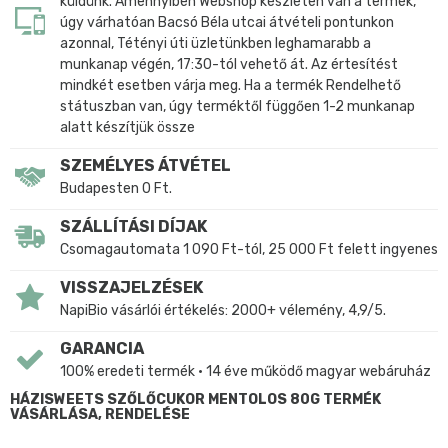
küldünk. Amennyiben Webshop készleten van a termék,
úgy várhatóan Bacsó Béla utcai átvételi pontunkon
azonnal, Tétényi úti üzletünkben leghamarabb a
munkanap végén, 17:30-tól vehető át. Az értesítést
mindkét esetben várja meg. Ha a termék Rendelhető
státuszban van, úgy terméktől függően 1-2 munkanap
alatt készítjük össze
SZEMÉLYES ÁTVÉTEL
Budapesten 0 Ft.
SZÁLLÍTÁSI DÍJAK
Csomagautomata 1 090 Ft-tól, 25 000 Ft felett ingyenes
VISSZAJELZÉSEK
NapiBio vásárlói értékelés: 2000+ vélemény, 4,9/5.
GARANCIA
100% eredeti termék • 14 éve működő magyar webáruház
HÁZISWEETS SZŐLŐCUKOR MENTOLOS 80G TERMÉK
VÁSÁRLÁSA, RENDELÉSE