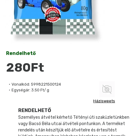
Rendelhető
280Ft
Vonalkód:
5998221500124
Egységár:
3.50 Ft/ g
Házisweets
RENDELHETŐ
Személyes átvétel kérhető Tétényi úti szaküzletünkben
vagy Bacsó Béla utcai átvételi pontunkon. A terméket
rendelés után készítjük elő átvételre és értesítést