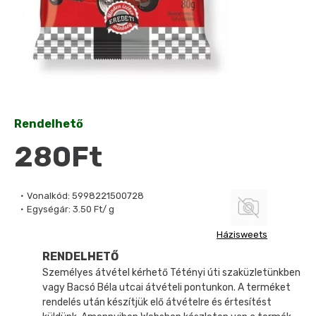
Rendelhető
280Ft
Vonalkód:
5998221500728
Egységár:
3.50 Ft/ g
Házisweets
RENDELHETŐ
Személyes átvétel kérhető Tétényi úti szaküzletünkben
vagy Bacsó Béla utcai átvételi pontunkon. A terméket
rendelés után készítjük elő átvételre és értesítést