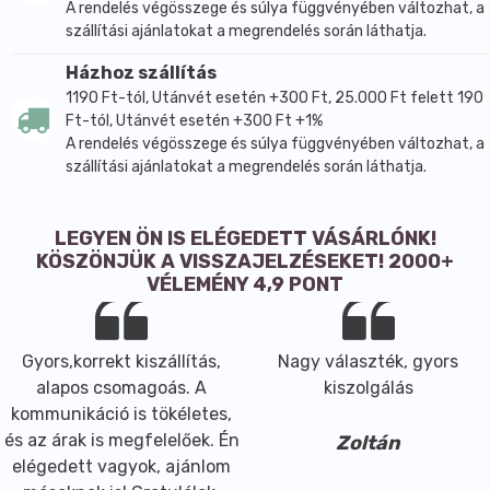
A rendelés végösszege és súlya függvényében változhat, a
szállítási ajánlatokat a megrendelés során láthatja.
Házhoz szállítás
1190 Ft-tól, Utánvét esetén +300 Ft, 25.000 Ft felett 190
Ft-tól, Utánvét esetén +300 Ft +1%
A rendelés végösszege és súlya függvényében változhat, a
szállítási ajánlatokat a megrendelés során láthatja.
LEGYEN ÖN IS ELÉGEDETT VÁSÁRLÓNK!
KÖSZÖNJÜK A VISSZAJELZÉSEKET! 2000+
VÉLEMÉNY 4,9 PONT
Gyors,korrekt kiszállítás,
Nagy választék, gyors
alapos csomagoás. A
kiszolgálás
kommunikáció is tökéletes,
és az árak is megfelelőek. Én
Zoltán
elégedett vagyok, ajánlom