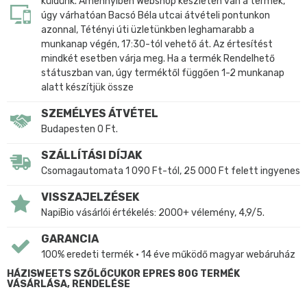
küldünk. Amennyiben Webshop készleten van a termék,
úgy várhatóan Bacsó Béla utcai átvételi pontunkon
azonnal, Tétényi úti üzletünkben leghamarabb a
munkanap végén, 17:30-tól vehető át. Az értesítést
mindkét esetben várja meg. Ha a termék Rendelhető
státuszban van, úgy terméktől függően 1-2 munkanap
alatt készítjük össze
SZEMÉLYES ÁTVÉTEL
Budapesten 0 Ft.
SZÁLLÍTÁSI DÍJAK
Csomagautomata 1 090 Ft-tól, 25 000 Ft felett ingyenes
VISSZAJELZÉSEK
NapiBio vásárlói értékelés: 2000+ vélemény, 4,9/5.
GARANCIA
100% eredeti termék • 14 éve működő magyar webáruház
HÁZISWEETS SZŐLŐCUKOR EPRES 80G TERMÉK
VÁSÁRLÁSA, RENDELÉSE