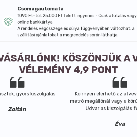
Csomagautomata
1090 Ft-tól, 25.000 Ft felett ingyenes - Csak átutalás vagy
online bankkártya
A rendelés végösszege és súlya függvényében változhat, a
szállítási ajánlatokat a megrendelés során láthatja.
 VÁSÁRLÓNK! KÖSZÖNJÜK A 
VÉLEMÉNY 4,9 PONT
szték, gyors kiszolgálás
Könnyen elérhető az átvev
metró megállónál vagy a körút
Udvarias kiszolgálás 
Zoltán
Éva