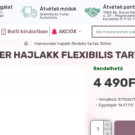
gálat
Átvételi pont
Átvételi módok
0-
1084 Bp. Bacsó Bé
Személyes, Futár,
il
u. 29 - Megrendelé
Automata
követően H-P 10-1
Bolti kínálatban
AKCIÓK
Hairwonder hajlakk flexibilis tartás 300ml
R HAJLAKK FLEXIBILIS TA
Rendelhető
4 490F
Vonalkód:
8710267
Egységár:
14.97 Ft/