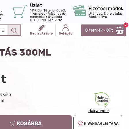
Üzlet
Fizetési módok
1119 Bp. Tétényi út 63.
la
1. emelet - Vásárlás és
Utánvét, Előre utalás,
st
rendelések átvétele
Bankkártya
7
H-P 10-18, Szo 9-12
0
0 termék - 0Ft
Regisztráció
Belépés
RTÁS 300ML
t
196010
 ml
Hairwonder
KOSÁRBA
KÍVÁNSÁGLISTÁRA