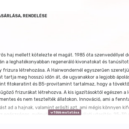
VÁSÁRLÁSA, RENDELÉSE
ős haj mellett kötelezte el magát. 1985 óta szenvedéllyel
án a leghatékonyabban regeneráló kivonatokat és tanúsítot
 frizura létrehozása. A Hairwondernél egyszerűen szeretjü
 tartja meg hosszú időn át, de ugyanakkor a legjobb ápolá
t fitokeratint és B5-provitamint tartalmaz, hogy a tövektől
göző frizurákat létrehozva. A kis igazításoktól egészen a 
nmentes és nem tesztelték állatokon. Innováció, ami a fenn
gást ad a hajnak, valamint erősíti azt, ami mégis könnyen ki
z egészséges, gyönyörű hajért. Használati utasítás: 25-30 