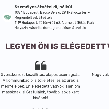
Személyes átvétel díj nélkül
1084 Budapest, Bacsó Béla u. 29. (Rákóczi tér) -
Megrendelések átvétele
1119 Budapest, Tétényi út 63. 1. emelet (Bikás Park) -
Helyszíni vásárlás és megrendelések átvétele
LEGYEN ÖN IS ELÉGEDETT
Gyors,korrekt kiszállítás, alapos csomagoás.
Nagy vála
A kommunikáció is tökéletes, és az árak is
megfelelőek. Én elégedett vagyok, ajánlom
másoknak is! Gratulálok, további sok sikert
kívánok!