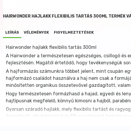
HAIRWONDER HAJLAKK FLEXIBILIS TARTÁS 300ML TERMÉK 
LEÍRÁS
VÉLEMÉNYEK
FIGYELMEZTETÉSEK
Hairwonder hajlakk flexibilis tartás 300ml
A Hairwonder a természetesen egészséges, csillogó és er
fejlesztésén. Magától értetődő, hogy tevékenységük sor
A hajformázás számunkra többet jelent, mint csupán egy
hajformázó családot használva a haj nem csak a formáját
minősítetten organikus összetevővel gazdagított, valamin
Hogy természetesen formázhasd a hajad, egyedi és lenyű
hajtípusnak megfelelő, könnyű kimosni a hajból, parabé
Gyorsan száradó hajlakk, mely flexibilis tartást és ragyo
összetevőt, phytokeratint és B5-provitamint tartalmaz a
szemébe ne kerüljön.