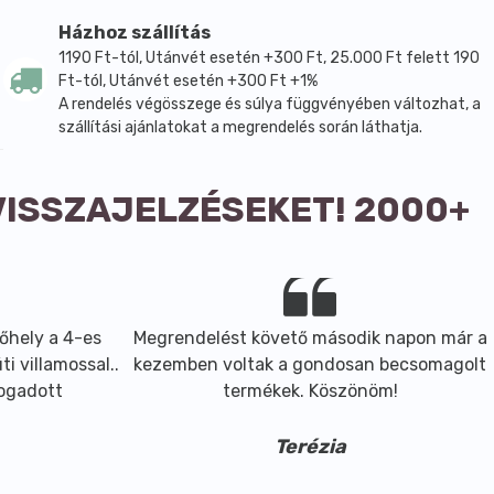
Házhoz szállítás
1190 Ft-tól, Utánvét esetén +300 Ft, 25.000 Ft felett 190
Ft-tól, Utánvét esetén +300 Ft +1%
A rendelés végösszege és súlya függvényében változhat, a
szállítási ajánlatokat a megrendelés során láthatja.
VISSZAJELZÉSEKET! 2000+
őhely a 4-es
Megrendelést követő második napon már a
i villamossal..
kezemben voltak a gondosan becsomagolt
fogadott
termékek. Köszönöm!
Terézia