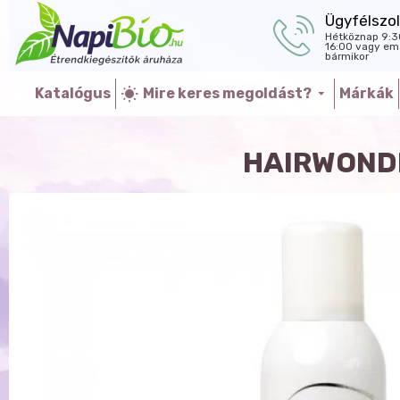
Ügyfélszol
Hétköznap 9:3
16:00 vagy ema
bármikor
Katalógus
Mire keres megoldást?
Márkák
HAIRWONDE