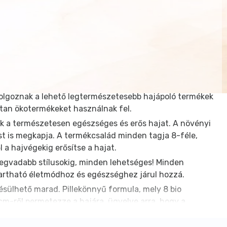
 dolgoznak a lehető legtermészetesebb hajápoló termékek
tan ökotermékeket használnak fel.
k a természetesen egészséges és erős hajat. A növényi
st is megkapja. A termékcsalád minden tagja 8-féle,
 a hajvégekig erősítse a hajat.
legvadabb stílusokig, minden lehetséges! Minden
tartható életmódhoz és egészséghez járul hozzá.
fésülhető marad. Pillekönnyű formula, mely 8 bio
cm-ről permetezze a hajára, ügyelve arra, hogy a