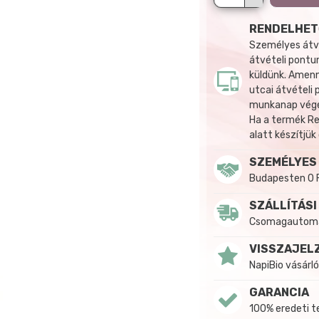
RENDELHET
Személyes átvé
átvételi pontun
küldünk. Amenn
utcai átvételi
munkanap végén
Ha a termék R
alatt készítjük
SZEMÉLYES
Budapesten 0 
SZÁLLÍTÁSI
Csomagautomat
VISSZAJEL
NapiBio vásárló
GARANCIA
100% eredeti 