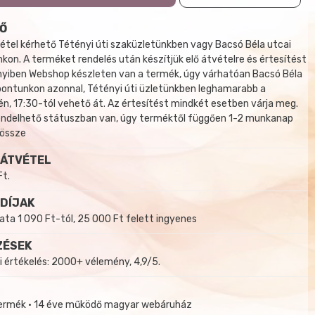
Ő
tel kérhető Tétényi úti szaküzletünkben vagy Bacsó Béla utcai
kon. A terméket rendelés után készítjük elő átvételre és értesítést
yiben Webshop készleten van a termék, úgy várhatóan Bacsó Béla
 pontunkon azonnal, Tétényi úti üzletünkben leghamarabb a
, 17:30-tól vehető át. Az értesítést mindkét esetben várja meg.
endelhető státuszban van, úgy terméktől függően 1-2 munkanap
 össze
 ÁTVÉTEL
Ft.
 DÍJAK
a 1 090 Ft-tól, 25 000 Ft felett ingyenes
ZÉSEK
i értékelés: 2000+ vélemény, 4,9/5.
termék • 14 éve működő magyar webáruház