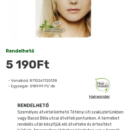
Rendelhető
5 190Ft
Vonalkód:
8710267120138
Egységár:
5189.99 Ft/ db
Hairwonder
RENDELHETŐ
Személyes átvétel kérhető Tétényi úti szaküzletünkben
vagy Bacsó Béla utcai átvételi pontunkon. A terméket
rendelés után készítjük elő átvételre és értesítést