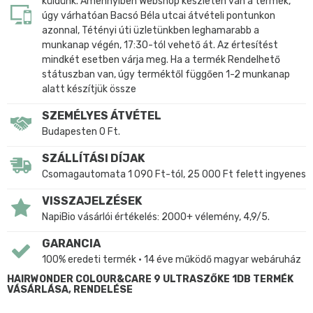
küldünk. Amennyiben Webshop készleten van a termék,
úgy várhatóan Bacsó Béla utcai átvételi pontunkon
azonnal, Tétényi úti üzletünkben leghamarabb a
munkanap végén, 17:30-tól vehető át. Az értesítést
mindkét esetben várja meg. Ha a termék Rendelhető
státuszban van, úgy terméktől függően 1-2 munkanap
alatt készítjük össze
SZEMÉLYES ÁTVÉTEL
Budapesten 0 Ft.
SZÁLLÍTÁSI DÍJAK
Csomagautomata 1 090 Ft-tól, 25 000 Ft felett ingyenes
VISSZAJELZÉSEK
NapiBio vásárlói értékelés: 2000+ vélemény, 4,9/5.
GARANCIA
100% eredeti termék • 14 éve működő magyar webáruház
HAIRWONDER COLOUR&CARE 9 ULTRASZŐKE 1DB TERMÉK
VÁSÁRLÁSA, RENDELÉSE