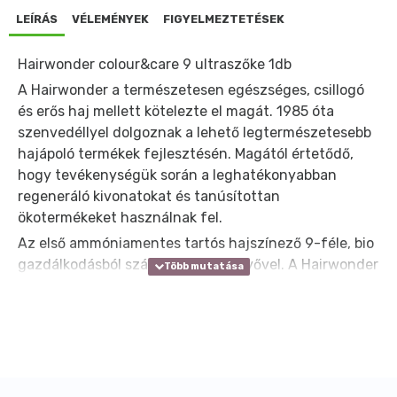
LEÍRÁS
VÉLEMÉNYEK
FIGYELMEZTETÉSEK
Hairwonder colour&care 9 ultraszőke 1db
A Hairwonder a természetesen egészséges, csillogó
és erős haj mellett kötelezte el magát. 1985 óta
szenvedéllyel dolgoznak a lehető legtermészetesebb
hajápoló termékek fejlesztésén. Magától értetődő,
hogy tevékenységük során a leghatékonyabban
regeneráló kivonatokat és tanúsítottan
ökotermékeket használnak fel.
Az első ammóniamentes tartós hajszínező 9-féle, bio
gazdálkodásból származó összetevővel. A Hairwonder
Colour & Care színezi, védi, táplálja és erősíti a hajat
egyetlen kezelésben. Soha nem készült még olyan
ammóniamentes, tartós hajszínező, ami a természet
ennyi kincsével lenne gazdagítva.
A 9-féle, tanúsítottan bio gazdálkodásból származó
összetevő védi a haj struktúráját, optimális táplálást