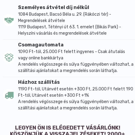
és ragyogó fényt nyújt a hajnak. A Colour & Care
Személyes átvétel díj nélkül
termékek erősítik a hajszálakat és segítik megóvni a
1084 Budapest, Bacsó Béla u. 29. (Rákóczi tér) -
Megrendelések átvétele
káros UV sugárzással szemben. Új hajszíned most
1119 Budapest, Tétényi út 63. 1. emelet (Bikás Park) -
még tovább élvezheted! A bio argán olaj, fitokeratin
Helyszíni vásárlás és megrendelések átvétele
és B5-provitamin erősíti, hidratálja, valamint
selymesen puhává teszi a hajat. Tökéletes
Csomagautomata
őszhajfedést biztosít, hatása 6-8 hétig tart.
1090 Ft-tól, 25.000 Ft felett ingyenes - Csak átutalás
vagy online bankkártya
A szép és ragyogó színért, egészséges, erős és
A rendelés végösszege és súlya függvényében változhat, a
selymesen puha hajért!
szállítási ajánlatokat a megrendelés során láthatja.
Colour & care: tartós hajszín 18 ragyogó árnyalatban.
Házhoz szállítás
1190 Ft-tól, Utánvét esetén +300 Ft, 25.000 Ft felett 190
Ft-tól, Utánvét esetén +300 Ft +1%
A rendelés végösszege és súlya függvényében változhat, a
szállítási ajánlatokat a megrendelés során láthatja.
LEGYEN ÖN IS ELÉGEDETT VÁSÁRLÓNK!
KÖSZÖNJÜK A VISSZAJELZÉSEKET! 2000+