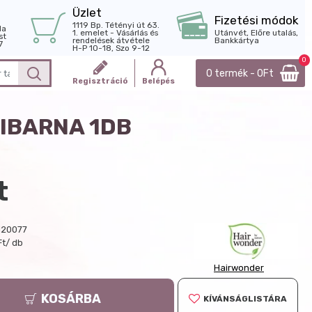
Üzlet
Fizetési módok
1119 Bp. Tétényi út 63.
la
1. emelet - Vásárlás és
Utánvét, Előre utalás,
st
rendelések átvétele
Bankkártya
7
H-P 10-18, Szo 9-12
0
0 termék - 0Ft
Regisztráció
Belépés
IBARNA 1DB
t
120077
Ft/ db
Hairwonder
KOSÁRBA
KÍVÁNSÁGLISTÁRA