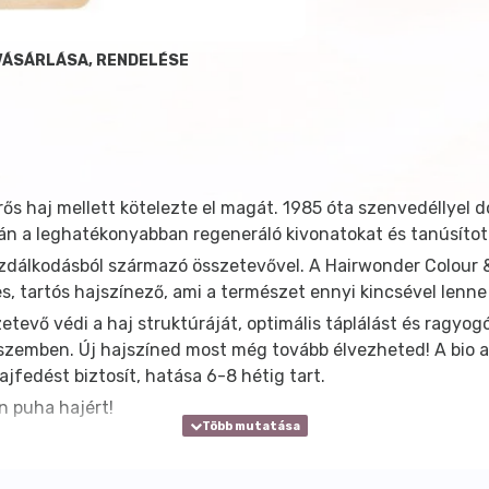
VÁSÁRLÁSA, RENDELÉSE
ős haj mellett kötelezte el magát. 1985 óta szenvedéllyel
án a leghatékonyabban regeneráló kivonatokat és tanúsítot
álkodásból származó összetevővel. A Hairwonder Colour & Ca
 tartós hajszínező, ami a természet ennyi kincsével lenne
tevő védi a haj struktúráját, optimális táplálást és ragyogó
zemben. Új hajszíned most még tovább élvezheted! A bio argá
jfedést biztosít, hatása 6-8 hétig tart.
n puha hajért!
Bio argán olajjal, B5 provitaminnal - Ammóniamentes, mégi