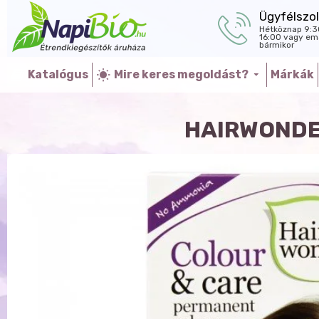
Ügyfélszol
Hétköznap 9:3
16:00 vagy ema
bármikor
Katalógus
Mire keres megoldást?
Márkák
HAIRWONDE