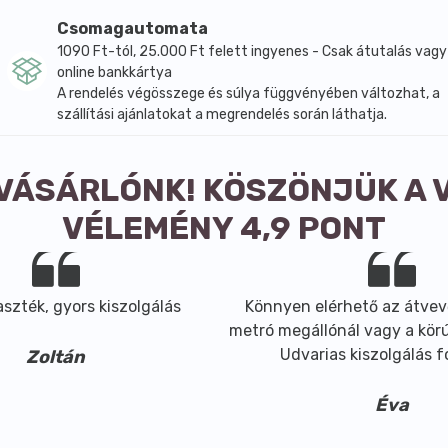
hajat - 6-8 hétig tart - természetes árnyalat.
Csomagautomata
1090 Ft-tól, 25.000 Ft felett ingyenes - Csak átutalás vagy
online bankkártya
A rendelés végösszege és súlya függvényében változhat, a
szállítási ajánlatokat a megrendelés során láthatja.
 VÁSÁRLÓNK! KÖSZÖNJÜK A 
VÉLEMÉNY 4,9 PONT
szték, gyors kiszolgálás
Könnyen elérhető az átvev
metró megállónál vagy a körút
Udvarias kiszolgálás 
Zoltán
Éva