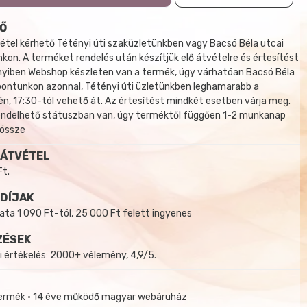
Ő
tel kérhető Tétényi úti szaküzletünkben vagy Bacsó Béla utcai
kon. A terméket rendelés után készítjük elő átvételre és értesítést
yiben Webshop készleten van a termék, úgy várhatóan Bacsó Béla
 pontunkon azonnal, Tétényi úti üzletünkben leghamarabb a
, 17:30-tól vehető át. Az értesítést mindkét esetben várja meg.
endelhető státuszban van, úgy terméktől függően 1-2 munkanap
 össze
 ÁTVÉTEL
Ft.
 DÍJAK
a 1 090 Ft-tól, 25 000 Ft felett ingyenes
ZÉSEK
i értékelés: 2000+ vélemény, 4,9/5.
termék • 14 éve működő magyar webáruház