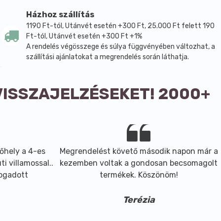
Házhoz szállítás
1190 Ft-tól, Utánvét esetén +300 Ft, 25.000 Ft felett 190
Ft-tól, Utánvét esetén +300 Ft +1%
A rendelés végösszege és súlya függvényében változhat, a
szállítási ajánlatokat a megrendelés során láthatja.
VISSZAJELZÉSEKET! 2000+
őhely a 4-es
Megrendelést követő második napon már a
i villamossal..
kezemben voltak a gondosan becsomagolt
fogadott
termékek. Köszönöm!
Terézia