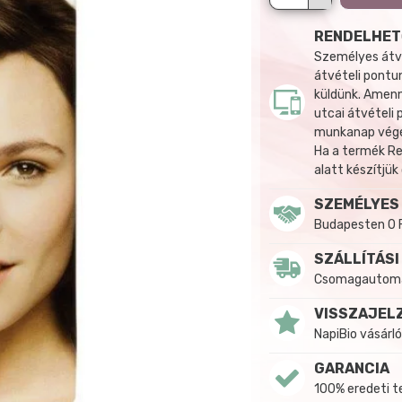
RENDELHET
Személyes átvé
átvételi pontun
küldünk. Amenn
utcai átvételi
munkanap végén
Ha a termék R
alatt készítjük
SZEMÉLYES
Budapesten 0 
SZÁLLÍTÁSI
Csomagautomat
VISSZAJEL
NapiBio vásárló
GARANCIA
100% eredeti 