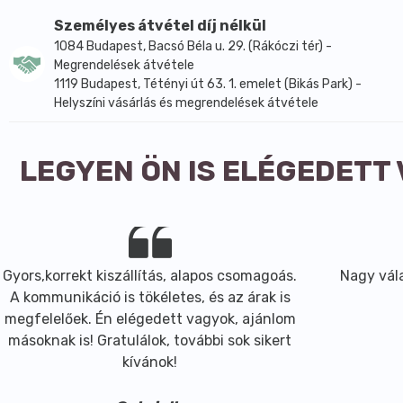
Intenzív hajszínt biztosít - Védi, táplálja és erősíti is a 
Személyes átvétel díj nélkül
1084 Budapest, Bacsó Béla u. 29. (Rákóczi tér) -
Megrendelések átvétele
1119 Budapest, Tétényi út 63. 1. emelet (Bikás Park) -
Helyszíni vásárlás és megrendelések átvétele
LEGYEN ÖN IS ELÉGEDETT
Gyors,korrekt kiszállítás, alapos csomagoás.
Nagy vála
A kommunikáció is tökéletes, és az árak is
megfelelőek. Én elégedett vagyok, ajánlom
másoknak is! Gratulálok, további sok sikert
kívánok!