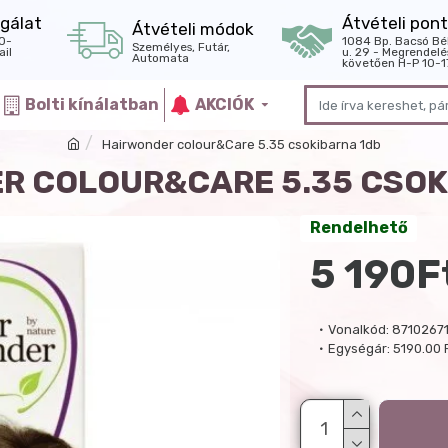
gálat
Átvételi pont
Átvételi módok
0-
1084 Bp. Bacsó Bé
Személyes, Futár,
il
u. 29 - Megrendelé
Automata
követően H-P 10-1
Bolti kínálatban
AKCIÓK
Hairwonder colour&Care 5.35 csokibarna 1db
R COLOUR&CARE 5.35 CSOK
Rendelhető
5 190F
Vonalkód:
8710267
Egységár:
5190.00 