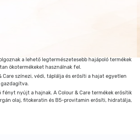
 dolgoznak a lehető legtermészetesebb hajápoló termékek
tan ökotermékeket használnak fel.
re színezi, védi, táplálja és erősíti a hajat egyetlen
 gazdagítva.
 fényt nyújt a hajnak. A Colour & Care termékek erősítik
n olaj, fitokeratin és B5-provitamin erősíti, hidratálja,
s tökéletesen befedi az ősz hajat is – Parabénmentes -