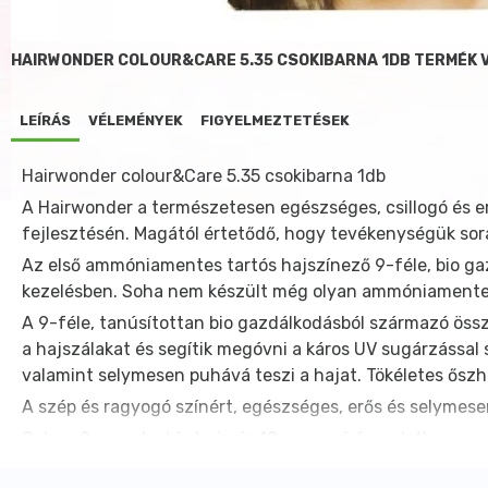
HAIRWONDER COLOUR&CARE 5.35 CSOKIBARNA 1DB TERMÉK 
LEÍRÁS
VÉLEMÉNYEK
FIGYELMEZTETÉSEK
Hairwonder colour&Care 5.35 csokibarna 1db
A Hairwonder a természetesen egészséges, csillogó és er
fejlesztésén. Magától értetődő, hogy tevékenységük sor
Az első ammóniamentes tartós hajszínező 9-féle, bio gazd
kezelésben. Soha nem készült még olyan ammóniamentes,
A 9-féle, tanúsítottan bio gazdálkodásból származó össze
a hajszálakat és segítik megóvni a káros UV sugárzással s
valamint selymesen puhává teszi a hajat. Tökéletes őszha
A szép és ragyogó színért, egészséges, erős és selymese
Colour & care: tartós hajszín 18 ragyogó árnyalatban.
Hairwonder Colour & Care természetes tartós hajfesték. 