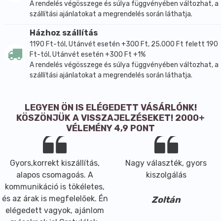
A rendelés végösszege és súlya függvényében változhat, a
szállítási ajánlatokat a megrendelés során láthatja.
Házhoz szállítás
1190 Ft-tól, Utánvét esetén +300 Ft, 25.000 Ft felett 190
Ft-tól, Utánvét esetén +300 Ft +1%
A rendelés végösszege és súlya függvényében változhat, a
szállítási ajánlatokat a megrendelés során láthatja.
LEGYEN ÖN IS ELÉGEDETT VÁSÁRLÓNK!
KÖSZÖNJÜK A VISSZAJELZÉSEKET! 2000+
VÉLEMÉNY 4,9 PONT
Gyors,korrekt kiszállítás,
Nagy választék, gyors
alapos csomagoás. A
kiszolgálás
kommunikáció is tökéletes,
és az árak is megfelelőek. Én
Zoltán
elégedett vagyok, ajánlom