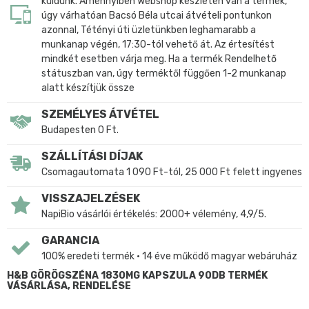
küldünk. Amennyiben Webshop készleten van a termék,
úgy várhatóan Bacsó Béla utcai átvételi pontunkon
azonnal, Tétényi úti üzletünkben leghamarabb a
munkanap végén, 17:30-tól vehető át. Az értesítést
mindkét esetben várja meg. Ha a termék Rendelhető
státuszban van, úgy terméktől függően 1-2 munkanap
alatt készítjük össze
SZEMÉLYES ÁTVÉTEL
Budapesten 0 Ft.
SZÁLLÍTÁSI DÍJAK
Csomagautomata 1 090 Ft-tól, 25 000 Ft felett ingyenes
VISSZAJELZÉSEK
NapiBio vásárlói értékelés: 2000+ vélemény, 4,9/5.
GARANCIA
100% eredeti termék • 14 éve működő magyar webáruház
H&B GÖRÖGSZÉNA 1830MG KAPSZULA 90DB TERMÉK
VÁSÁRLÁSA, RENDELÉSE