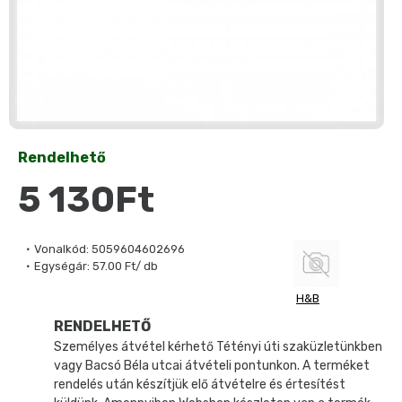
Rendelhető
5 130Ft
Vonalkód:
5059604602696
Egységár:
57.00 Ft/ db
H&B
RENDELHETŐ
Személyes átvétel kérhető Tétényi úti szaküzletünkben
vagy Bacsó Béla utcai átvételi pontunkon. A terméket
rendelés után készítjük elő átvételre és értesítést