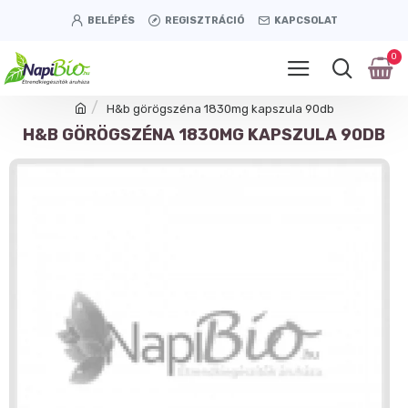
BELÉPÉS
REGISZTRÁCIÓ
KAPCSOLAT
0
H&b görögszéna 1830mg kapszula 90db
H&B GÖRÖGSZÉNA 1830MG KAPSZULA 90DB