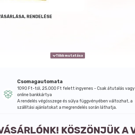
 VÁSÁRLÁSA, RENDELÉSE
Csomagautomata
1090 Ft-tól, 25.000 Ft felett ingyenes - Csak átutalás vagy
online bankkártya
A rendelés végösszege és súlya függvényében változhat, a
szállítási ajánlatokat a megrendelés során láthatja.
 VÁSÁRLÓNK! KÖSZÖNJÜK A 