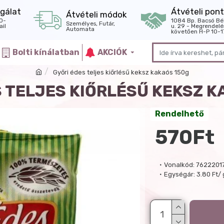
gálat
Átvételi pont
Átvételi módok
0-
1084 Bp. Bacsó Bé
Személyes, Futár,
il
u. 29 - Megrendelé
Automata
követően H-P 10-1
Bolti kínálatban
AKCIÓK
Győri édes teljes kiőrlésű keksz kakaós 150g
S TELJES KIŐRLÉSŰ KEKSZ K
Rendelhető
570Ft
Vonalkód:
7622201
Egységár:
3.80 Ft/ 