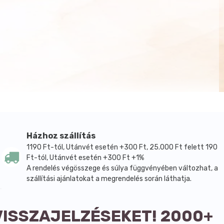
Házhoz szállítás
1190 Ft-tól, Utánvét esetén +300 Ft, 25.000 Ft felett 190
Ft-tól, Utánvét esetén +300 Ft +1%
A rendelés végösszege és súlya függvényében változhat, a
szállítási ajánlatokat a megrendelés során láthatja.
VISSZAJELZÉSEKET! 2000+