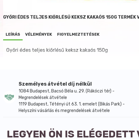
GYŐRI ÉDES TELJES KIŐRLÉSŰ KEKSZ KAKAÓS 150G TERMÉK
LEÍRÁS
VÉLEMÉNYEK
FIGYELMEZTETÉSEK
Győri édes teljes kiőrlésű keksz kakaós 150g
Személyes átvétel díj nélkül
1084 Budapest, Bacsó Béla u. 29. (Rákóczi tér) -
Megrendelések átvétele
1119 Budapest, Tétényi út 63. 1. emelet (Bikás Park) -
Helyszíni vásárlás és megrendelések átvétele
LEGYEN ÖN IS ELÉGEDETT