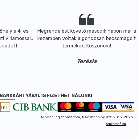
őhely a 4-es
Megrendelést követő második napon már a
i villamossal..
kezemben voltak a gondosan becsomagolt
fogadott
termékek. Köszönöm!
Terézia
BANKKÁRTYÁVAL IS FIZETHET NÁLUNK!
Minden jog fenntartva, MaxShopping Kft. 2013-2026
Árukereső.hu