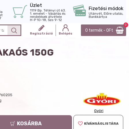
Üzlet
Fizetési módok
1119 Bp. Tétényi út 63.
la
1. emelet - Vásárlás és
Utánvét, Előre utalás,
st
rendelések átvétele
Bankkártya
7
H-P 10-18, Szo 9-12
0
0 termék - 0Ft
Regisztráció
Belépés
AKAÓS 150G
760205
g
Györi
KOSÁRBA
KÍVÁNSÁGLISTÁRA