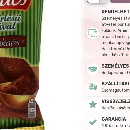
RENDELHET
Személyes átvé
átvételi pontun
küldünk. Amenn
utcai átvételi
munkanap végén
Ha a termék R
alatt készítjük
SZEMÉLYES
Budapesten 0 
SZÁLLÍTÁSI
Csomagautomat
VISSZAJEL
NapiBio vásárló
GARANCIA
100% eredeti 