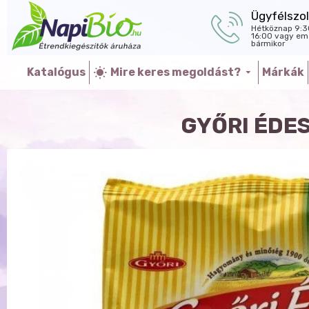
Ügyfélszol
Hétköznap 9:3
16:00 vagy ema
bármikor
Katalógus
Mire keres megoldást?
Márkák
GYŐRI ÉDE