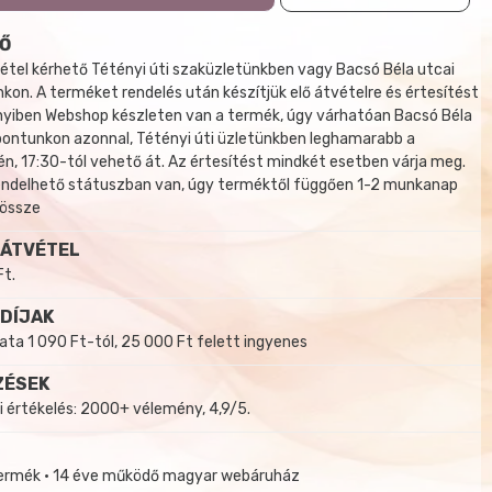
Ő
tel kérhető Tétényi úti szaküzletünkben vagy Bacsó Béla utcai
kon. A terméket rendelés után készítjük elő átvételre és értesítést
yiben Webshop készleten van a termék, úgy várhatóan Bacsó Béla
 pontunkon azonnal, Tétényi úti üzletünkben leghamarabb a
, 17:30-tól vehető át. Az értesítést mindkét esetben várja meg.
endelhető státuszban van, úgy terméktől függően 1-2 munkanap
 össze
 ÁTVÉTEL
Ft.
 DÍJAK
a 1 090 Ft-tól, 25 000 Ft felett ingyenes
ZÉSEK
i értékelés: 2000+ vélemény, 4,9/5.
termék • 14 éve működő magyar webáruház