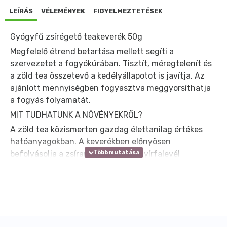
LEÍRÁS
VÉLEMÉNYEK
FIGYELMEZTETÉSEK
Gyógyfű zsírégető teakeverék 50g
Megfelelő étrend betartása mellett segíti a
szervezetet a fogyókúrában. Tisztít, méregtelenít és
a zöld tea összetevő a kedélyállapotot is javítja. Az
ajánlott mennyiségben fogyasztva meggyorsíthatja
a fogyás folyamatát.
MIT TUDHATUNK A NÖVÉNYEKRŐL?
A zöld tea közismerten gazdag élettanilag értékes
hatóanyagokban. A keverékben előnyösen
befolyásolja a zsíranyagcserét. A nyírfalevél
méregtelenítő hatású. A rozmaringlevél és a Coleus
forskohlii levél -együttműködve él a többi
alkotórésszel- a hasnyálmirigy lipáz enzim aktivitását
gátolja, így nem engedi a zsírt lerakódni és segít a zsír
lebontásában. A Coleus forskohlii levelet sokirányú
egészségre gyakorolt hatása miatt az indiai