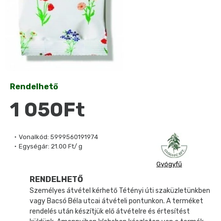
Rendelhető
1 050Ft
Vonalkód:
5999560191974
Egységár:
21.00 Ft/ g
Gyógyfű
RENDELHETŐ
Személyes átvétel kérhető Tétényi úti szaküzletünkben
vagy Bacsó Béla utcai átvételi pontunkon. A terméket
rendelés után készítjük elő átvételre és értesítést