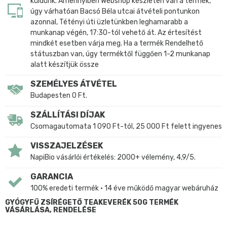
küldünk. Amennyiben Webshop készleten van a termék,
úgy várhatóan Bacsó Béla utcai átvételi pontunkon
azonnal, Tétényi úti üzletünkben leghamarabb a
munkanap végén, 17:30-tól vehető át. Az értesítést
mindkét esetben várja meg. Ha a termék Rendelhető
státuszban van, úgy terméktől függően 1-2 munkanap
alatt készítjük össze
SZEMÉLYES ÁTVÉTEL
Budapesten 0 Ft.
SZÁLLÍTÁSI DÍJAK
Csomagautomata 1 090 Ft-tól, 25 000 Ft felett ingyenes
VISSZAJELZÉSEK
NapiBio vásárlói értékelés: 2000+ vélemény, 4,9/5.
GARANCIA
100% eredeti termék • 14 éve működő magyar webáruház
GYÓGYFŰ ZSÍRÉGETŐ TEAKEVERÉK 50G TERMÉK
VÁSÁRLÁSA, RENDELÉSE