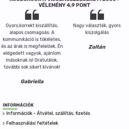
meggyorsíthatják a fogyás folyamatát.
VÉLEMÉNY 4,9 PONT
Javasolt fogyasztási mennyiség: Reggel és
napközben 2-3 csészével.
Gyors,korrekt kiszállítás,
Nagy választék, gyors
alapos csomagoás. A
kiszolgálás
kommunikáció is tökéletes,
és az árak is megfelelőek. Én
Zoltán
elégedett vagyok, ajánlom
másoknak is! Gratulálok,
további sok sikert kívánok!
Gabriella
INFORMÁCIÓK
Információk - Átvétel, szállítás, fizetés
Felhasználási feltételek