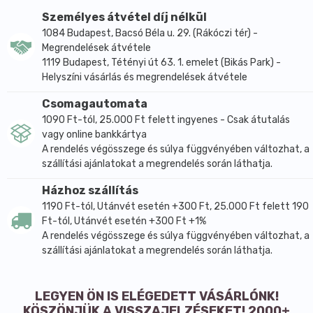
hagyományos gyógyításban évezredek óta
Személyes átvétel díj nélkül
alkalmazzák (Ayurvédikus gyógymódok).
1084 Budapest, Bacsó Béla u. 29. (Rákóczi tér) -
Megrendelések átvétele
MILYEN ELŐNYÖS HATÁSSAL JÁR FOGYASZTÁSA
1119 Budapest, Tétényi út 63. 1. emelet (Bikás Park) -
SZERVEZETÜNKRE?
Helyszíni vásárlás és megrendelések átvétele
Megfelelő étrend betartása mellett segíti a
Csomagautomata
szervezetet a fogyókúrában. Tisztít, méregtelenít és
1090 Ft-tól, 25.000 Ft felett ingyenes - Csak átutalás
a zöld tea összetevő a kedélyállapotot is javítja. A
vagy online bankkártya
hatásokat humán- és állatkísérletek igazolják.
A rendelés végösszege és súlya függvényében változhat, a
HOGYAN ALKALMAZZUK?
szállítási ajánlatokat a megrendelés során láthatja.
A ,Zsírégető" teakeverék önmagáhan nem
Házhoz szállítás
"csodaszer". Megfelelő eredmény eléréséhez át kell
1190 Ft-tól, Utánvét esetén +300 Ft, 25.000 Ft felett 190
alakítani a táplálkozási szokásokat (édesség és alkohol
Ft-tól, Utánvét esetén +300 Ft +1%
mellőzése, szénhidrát és zsír minimálisra
A rendelés végösszege és súlya függvényében változhat, a
csökkentése, kisebb adagok fogyasztása). Ajánlatos a
szállítási ajánlatokat a megrendelés során láthatja.
fokozatosság elvét betartani a diétában; a szervezet
védelme érdekében. Ajánlott mennyiségben
LEGYEN ÖN IS ELÉGEDETT VÁSÁRLÓNK!
fogyasztva a teakeverék hatóanyagai
KÖSZÖNJÜK A VISSZAJELZÉSEKET! 2000+