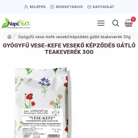
BELÉPÉS
REGISZTRÁCIÓ
KAPCSOLAT
0
Gyógyfű vese-kefe vesekő képződés gátló teakeverék 30g
GYÓGYFŰ VESE-KEFE VESEKŐ KÉPZŐDÉS GÁTLÓ
TEAKEVERÉK 30G