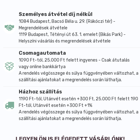
és a húgyúti kövesség kialakulása és kezelése ezen a
ponton összeér. A vizelethajtás, a vizeletmennyiség
Személyes átvétel díj nélkül
növelése közvetve kedvező hatású, mert ily módon
1084 Budapest, Bacsó Béla u. 29. (Rákóczi tér) -
megakadályozható a baktériumok megtelepedése,
Megrendelések átvétele
túlzott elszaporodása a húgyutakban. A szakirodalom
1119 Budapest, Tétényi út 63. 1. emelet (Bikás Park) -
szerint többek között a porcikafüvet, (Herniariae
Helyszíni vásárlás és megrendelések átvétele
herba), a szalmagyopár virágot és a hibiszkuszvirágot
Csomagautomata
találták terápiás célra alkalmasnak. Főként
1090 Ft-tól, 25.000 Ft felett ingyenes - Csak átutalás
laboratóriumi (in vitro) és állatkísérleteket végeztek,
vagy online bankkártya
de a hibiszkuszvirág esetében egy 36 fővel elvégzett
A rendelés végösszege és súlya függvényében változhat, a
humán kísérlet is igazolja a hatást. A teakeverék ezen
szállítási ajánlatokat a megrendelés során láthatja.
összetevői nem engedik növekedni (összeállni) a
Házhoz szállítás
vesekövességért túlnyomó részben (75-90%) felelős
1190 Ft-tól, Utánvét esetén +300 Ft, 25.000 Ft felett 190
kálcium-oxalát kristályokat. Vízhajtó és
Ft-tól, Utánvét esetén +300 Ft +1%
antibakteriális, gyulladáscsökkentő tulajdonságú
A rendelés végösszege és súlya függvényében változhat, a
növények. A keverékben legnagyobb arányú porcikafű
szállítási ajánlatokat a megrendelés során láthatja.
az előző kiadású magyar (Ph Hg VII.)
gyógyszerkönyvben hivatalos volt. Jelenleg a német
gyógyszer-kódexben és az osztrák
LEGYEN ÖN IS ELÉGEDETT VÁSÁRLÓNK!