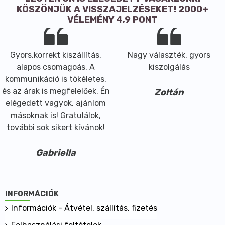
KÖSZÖNJÜK A VISSZAJELZÉSEKET! 2000+
gyógyszerkönyvben található meg. A kőképződés
VÉLEMÉNY 4,9 PONT
csökkentő hatást a porcikafűnél magyar szakkönyv is
leírja (Halmai, J.-Novák, I.: Farmakognózia. Medicina
Könyvkiadó, Budapest 1963).
Gyors,korrekt kiszállítás,
Nagy választék, gyors
Javasolt fogyasztása: 1 kávéskanál 250 ml forró
alapos csomagoás. A
kiszolgálás
vízhez, 5 perc állás után fogyasztandó, naponta 2-3
kommunikáció is tökéletes,
alkalommal.
és az árak is megfelelőek. Én
Zoltán
elégedett vagyok, ajánlom
másoknak is! Gratulálok,
további sok sikert kívánok!
Gabriella
INFORMÁCIÓK
Információk - Átvétel, szállítás, fizetés