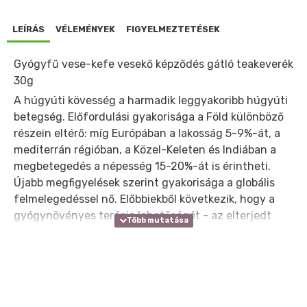
LEÍRÁS
VÉLEMÉNYEK
FIGYELMEZTETÉSEK
Gyógyfű vese-kefe vesekő képződés gátló teakeverék
30g
A húgyúti kövesség a harmadik leggyakoribb húgyúti
betegség. Előfordulási gyakorisága a Föld különböző
részein eltérő: míg Európában a lakosság 5-9%-át, a
mediterrán régióban, a Közel-Keleten és Indiában a
megbetegedés a népesség 15-20%-át is érintheti.
Újabb megfigyelések szerint gyakorisága a globális
felmelegedéssel nő. Előbbiekből következik, hogy a
gyógynövényes terápia lehetőségét - az elterjedt
népgyógyászati alkalmazás és tapasztalatok alapján-
török, iráni, kínai és thai kutatók vizsgálták
elsősorban. A húgyúti kövek gyakran sérülést okoznak
a húgyutak nyálkahártyáján és ezáltal lehetővé válik
a baktériumok megtelepedése. A húgyúti fertőzések