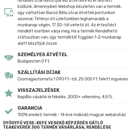
rendelés után készítjük elő átvételre és értesítést
küldünk. Amennyiben Webshop készleten van a termék,
úgy várhatóan Bacsó Béla utcai átvételi pontunkon
azonnal, Tétényi úti üzletünkben leghamarabb a
munkanap végén, 17:30-tól vehető át. Az értesítést
mindkét esetben várja meg. Ha a termék Rendelhető
státuszban van, úgy terméktől függően 1-2 munkanap
alatt készítjük össze
SZEMÉLYES ÁTVÉTEL
Budapesten 0 Ft.
SZÁLLÍTÁSI DÍJAK
Csomagautomata 1 090 Ft-tól, 25 000 Ft felett ingyenes
VISSZAJELZÉSEK
NapiBio vásárlói értékelés: 2000+ vélemény, 4,9/5.
GARANCIA
100% eredeti termék • 14 éve működő magyar webáruház
GYÓGYFŰ VESE-KEFE VESEKŐ KÉPZŐDÉS GÁTLÓ
TEAKEVERÉK 30G TERMÉK VÁSÁRLÁSA, RENDELÉSE