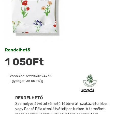
Rendelhető
1 050Ft
Vonalkód:
5999560194265
Egységár:
35.00 Ft/ g
Gyógyfű
RENDELHETŐ
Személyes átvétel kérhető Tétényi úti szaküzletünkben
vagy Bacsó Béla utcai átvételi pontunkon. A terméket