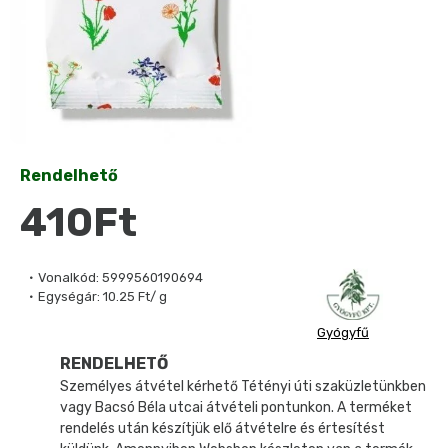
Rendelhető
410Ft
Vonalkód:
5999560190694
Egységár:
10.25 Ft/ g
Gyógyfű
RENDELHETŐ
Személyes átvétel kérhető Tétényi úti szaküzletünkben
vagy Bacsó Béla utcai átvételi pontunkon. A terméket
rendelés után készítjük elő átvételre és értesítést