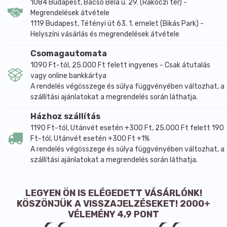
1084 Budapest, Bacsó Béla u. 29. (Rákóczi tér) -
Megrendelések átvétele
1119 Budapest, Tétényi út 63. 1. emelet (Bikás Park) -
Helyszíni vásárlás és megrendelések átvétele
Csomagautomata
1090 Ft-tól, 25.000 Ft felett ingyenes - Csak átutalás
vagy online bankkártya
A rendelés végösszege és súlya függvényében változhat, a
szállítási ajánlatokat a megrendelés során láthatja.
Házhoz szállítás
1190 Ft-tól, Utánvét esetén +300 Ft, 25.000 Ft felett 190
Ft-tól, Utánvét esetén +300 Ft +1%
A rendelés végösszege és súlya függvényében változhat, a
szállítási ajánlatokat a megrendelés során láthatja.
LEGYEN ÖN IS ELÉGEDETT VÁSÁRLÓNK!
KÖSZÖNJÜK A VISSZAJELZÉSEKET! 2000+
VÉLEMÉNY 4,9 PONT