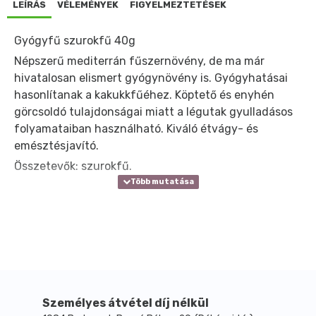
LEÍRÁS
VÉLEMÉNYEK
FIGYELMEZTETÉSEK
Gyógyfű szurokfű 40g
Népszerű mediterrán fűszernövény, de ma már
hivatalosan elismert gyógynövény is. Gyógyhatásai
hasonlítanak a kakukkfűéhez. Köptető és enyhén
görcsoldó tulajdonságai miatt a légutak gyulladásos
folyamataiban használható. Kiváló étvágy- és
emésztésjavító.
Összetevők: szurokfű.
Személyes átvétel díj nélkül