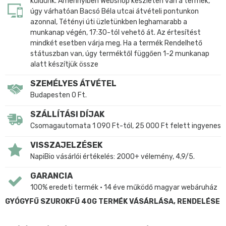
küldünk. Amennyiben Webshop készleten van a termék,
úgy várhatóan Bacsó Béla utcai átvételi pontunkon
azonnal, Tétényi úti üzletünkben leghamarabb a
munkanap végén, 17:30-tól vehető át. Az értesítést
mindkét esetben várja meg. Ha a termék Rendelhető
státuszban van, úgy terméktől függően 1-2 munkanap
alatt készítjük össze
SZEMÉLYES ÁTVÉTEL
Budapesten 0 Ft.
SZÁLLÍTÁSI DÍJAK
Csomagautomata 1 090 Ft-tól, 25 000 Ft felett ingyenes
VISSZAJELZÉSEK
NapiBio vásárlói értékelés: 2000+ vélemény, 4,9/5.
GARANCIA
100% eredeti termék • 14 éve működő magyar webáruház
GYÓGYFŰ SZUROKFŰ 40G TERMÉK VÁSÁRLÁSA, RENDELÉSE