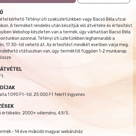
Ő
tel kérhető Tétényi úti szaküzletünkben vagy Bacsó Béla utcai
kon. A terméket rendelés után készítjük elő átvételre és értesítést
yiben Webshop készleten van a termék, úgy várhatóan Bacsó Béla
 pontunkon azonnal, Tétényi úti üzletünkben leghamarabb a
, 17:30-tól vehető át. Az értesítést mindkét esetben várja meg.
endelhető státuszban van, úgy terméktől függően 1-2 munkanap
 össze
 ÁTVÉTEL
Ft.
 DÍJAK
a 1 090 Ft-tól, 25 000 Ft felett ingyenes
ZÉSEK
i értékelés: 2000+ vélemény, 4,9/5.
termék • 14 éve működő magyar webáruház