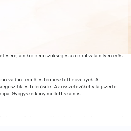
tésére, amikor nem szükséges azonnal valamilyen erős
kban vadon termő és termesztett növények. A
észítik és felerősítik. Az összetevőket világszerte
urópai Gyógyszerköny mellett számos
tatószer alkalmazása. Mellékhatása jelenleg nem ismert.