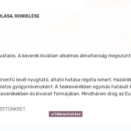
RLÁSA, RENDELÉSE
alos. A keverék kiválóan alkalmas álmatlanság megszünte
.
tromfű levél nyugtató, altató hatása régóta ismert. Hazán
latos gyógynövényként. A teakeverékben egymás hatását kieg
e keverékekben és kivonat formájában. Mindhárom drog az E
EZETÜNKRE?
e, amikor nem szükséges azonnal valamilyen erős hatású al