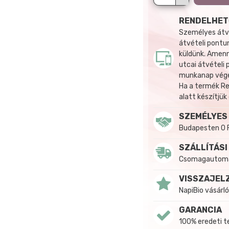
RENDELHET
Személyes átvé
átvételi pontun
küldünk. Amenn
utcai átvételi
munkanap végén
Ha a termék R
alatt készítjük
SZEMÉLYES
Budapesten 0 
SZÁLLÍTÁSI
Csomagautomat
VISSZAJEL
NapiBio vásárló
GARANCIA
100% eredeti 