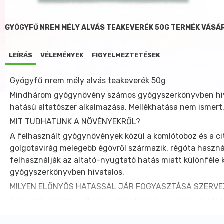
GYÓGYFŰ NREM MÉLY ALVÁS TEAKEVERÉK 50G TERMÉK VÁSÁ
LEÍRÁS
VÉLEMÉNYEK
FIGYELMEZTETÉSEK
Gyógyfű nrem mély alvás teakeverék 50g
Mindhárom gyógynövény számos gyógyszerkönyvben hivat
hatású altatószer alkalmazása. Mellékhatása nem ismert
MIT TUDHATUNK A NÖVÉNYEKRŐL?
A felhasznált gyógynövények közül a komlótoboz és a ci
golgotavirág melegebb égövről származik, régóta haszná
felhasználják az altató-nyugtató hatás miatt különfél
gyógyszerkönyvben hivatalos.
MILYEN ELŐNYÖS HATASSAL JÁR FOGYASZTÁSA SZERV
A keverék kiválóan alkalmas álmatlanság megszüntetésér
HOGYAN ALKALMAZZUK?