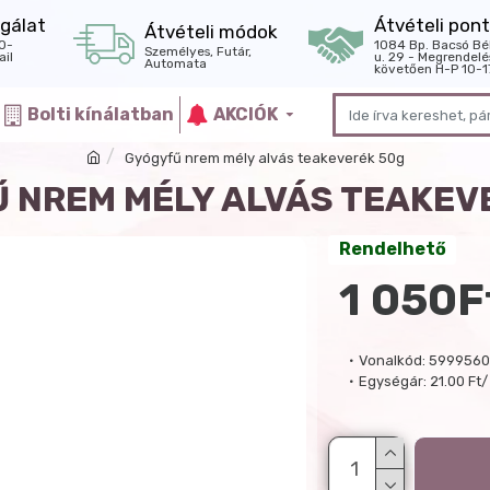
gálat
Átvételi pont
Átvételi módok
0-
1084 Bp. Bacsó Bé
Személyes, Futár,
il
u. 29 - Megrendelé
Automata
követően H-P 10-1
Bolti kínálatban
AKCIÓK
Gyógyfű nrem mély alvás teakeverék 50g
 NREM MÉLY ALVÁS TEAKEV
Rendelhető
1 050F
Vonalkód:
5999560
Egységár:
21.00 Ft/