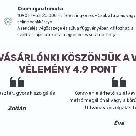
.
Csomagautomata
zével.
1090 Ft-tól, 25.000 Ft felett ingyenes - Csak átutalás vagy
online bankkártya
A rendelés végösszege és súlya függvényében változhat, a
szállítási ajánlatokat a megrendelés során láthatja.
 VÁSÁRLÓNK! KÖSZÖNJÜK A 
VÉLEMÉNY 4,9 PONT
szték, gyors kiszolgálás
Könnyen elérhető az átvev
metró megállónál vagy a körút
Udvarias kiszolgálás 
Zoltán
Éva