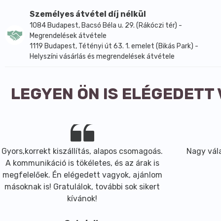
A csomagoláson feltüntetett teakészítési mód ajánlható
Személyes átvétel díj nélkül
Javasolt fogyasztási mennyiség: Lefekvés előtt 1-2 csés
1084 Budapest, Bacsó Béla u. 29. (Rákóczi tér) -
Megrendelések átvétele
1119 Budapest, Tétényi út 63. 1. emelet (Bikás Park) -
Helyszíni vásárlás és megrendelések átvétele
LEGYEN ÖN IS ELÉGEDETT
Gyors,korrekt kiszállítás, alapos csomagoás.
Nagy vála
A kommunikáció is tökéletes, és az árak is
megfelelőek. Én elégedett vagyok, ajánlom
másoknak is! Gratulálok, további sok sikert
kívánok!