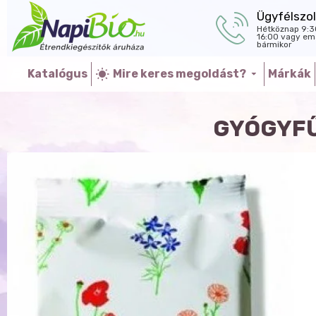
Ügyfélszol
Hétköznap 9:3
16:00 vagy ema
bármikor
Katalógus
Mire keres megoldást?
Márkák
GYÓGYFŰ