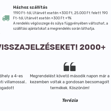
Házhoz szállítás
1190 Ft-tól, Utánvét esetén +300 Ft, 25.000 Ft felett 190
Ft-tól, Utánvét esetén +300 Ft +1%
A rendelés végösszege és súlya függvényében változhat, a
szállítási ajánlatokat a megrendelés során láthatja.
VISSZAJELZÉSEKET! 2000+
őhely a 4-es
Megrendelést követő második napon már a
i villamossal..
kezemben voltak a gondosan becsomagolt
fogadott
termékek. Köszönöm!
Terézia