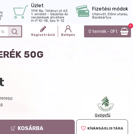
Üzlet
Fizetési módok
1119 Bp. Tétényi út 63.
la
1. emelet - Vásárlás és
Utánvét, Előre utalás,
st
rendelések átvétele
Bankkártya
7
H-P 10-18, Szo 9-12
0
0 termék - 0Ft
Regisztráció
Belépés
ERÉK 50G
t
191950
 g
Gyógyfű
KOSÁRBA
KÍVÁNSÁGLISTÁRA