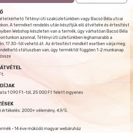
Ő
tel kérhető Tétényi úti szaküzletünkben vagy Bacsó Béla utcai
kon. A terméket rendelés után készítjük elő átvételre és értesítést
yiben Webshop készleten van a termék, úgy várhatóan Bacsó Béla
 pontunkon azonnal, Tétényi úti üzletünkben leghamarabb a
, 17:30-tól vehető át. Az értesítést mindkét esetben várja meg.
endelhető státuszban van, úgy terméktől függően 1-2 munkanap
 össze
 ÁTVÉTEL
Ft.
 DÍJAK
a 1 090 Ft-tól, 25 000 Ft felett ingyenes
ZÉSEK
i értékelés: 2000+ vélemény, 4,9/5.
termék • 14 éve működő magyar webáruház