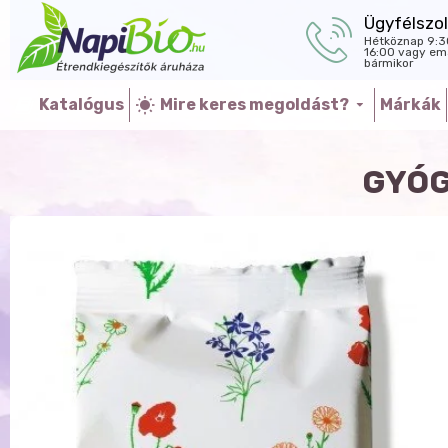
Ügyfélszol
Hétköznap 9:3
16:00 vagy ema
bármikor
Katalógus
Mire keres megoldást?
Márkák
GYÓG