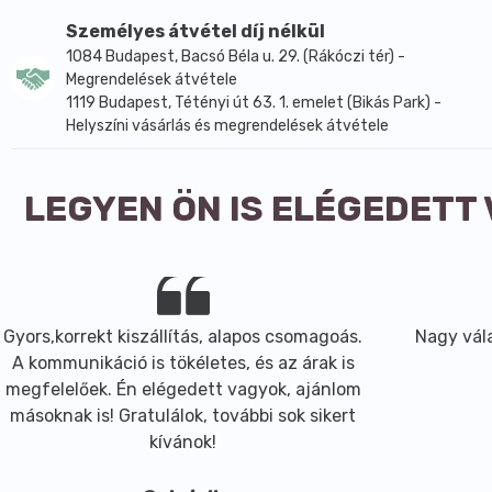
Főzéssel is készíthetünk gyógyteát, elsősorban gyökerekbő
Személyes átvétel díj nélkül
A teaanyagot forrásban lévő vízhez adjuk, az edényt lef
1084 Budapest, Bacsó Béla u. 29. (Rákóczi tér) -
Utána a tűzről levett főzetet állni hagyjuk legalább 30 p
Megrendelések átvétele
A gyógyteák elkészítéséhez zománcozott, tiszta, jól zá
1119 Budapest, Tétényi út 63. 1. emelet (Bikás Park) -
Ha más utasítás nincs, adagonként egy evőkanál teakeverék
Helyszíni vásárlás és megrendelések átvétele
mézzel édesítjük.
Az étvágyat csökkentő teákat az étkezést megelőzően 20
LEGYEN ÖN IS ELÉGEDETT
A vízhajtó, köhögéscsillapító, magas vérnyomást csökke
csak annyit készítsünk, amennyire alkalmanként szüksé
Ha naponta többször teázunk, akkor egyszerre nagyobb 
Gyors,korrekt kiszállítás, alapos csomagoás.
Nagy vála
A kommunikáció is tökéletes, és az árak is
megfelelőek. Én elégedett vagyok, ajánlom
másoknak is! Gratulálok, további sok sikert
kívánok!