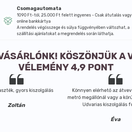
l, kérgekből, de a virágokat, leveleket is felhasználhatjuk.
Csomagautomata
edjük, majd néhány percig forraljuk.
1090 Ft-tól, 25.000 Ft felett ingyenes - Csak átutalás vagy
ercig. Fogyasztás előtt leszűrjük.
online bankkártya
rható fedővel rendelkező edényt használjunk.
A rendelés végösszege és súlya függvényében változhat, a
et és 2,5-3 dl vizet mérjünk ki. Az elkészített teákat, ha el
szállítási ajánlatokat a megrendelés során láthatja.
 perccel, az emésztést elősegítő, epe- és májbetegségeket 
 VÁSÁRLÓNK! KÖSZÖNJÜK A 
ntő teákat napközben bármikor, a gyomorsavcsökkentő, bélfé
günk van.
VÉLEMÉNY 4,9 PONT
mennyiséget is főzhetünk. A maradékot mindig hűvös helyen
szték, gyors kiszolgálás
Könnyen elérhető az átvev
metró megállónál vagy a körút
Udvarias kiszolgálás 
Zoltán
Éva