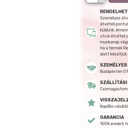
RENDELHET
Személyes átvé
átvételi pontun
küldünk. Amenn
utcai átvételi
munkanap végén
Ha a termék R
alatt készítjük
SZEMÉLYES
Budapesten 0 
SZÁLLÍTÁSI
Csomagautomat
VISSZAJEL
NapiBio vásárló
GARANCIA
100% eredeti 