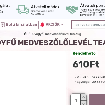
gálat
Átvételi pont
Átvételi módok
0-
1084 Bp. Bacsó Bé
Személyes, Futár,
il
u. 29 - Megrendelé
Automata
követően H-P 10-1
Bolti kínálatban
AKCIÓK
Gyógyfű medveszőlőlevél tea 30g
YFŰ MEDVESZŐLŐLEVÉL TE
Rendelhető
610Ft
Vonalkód:
5999560
Egységár:
20.33 Ft