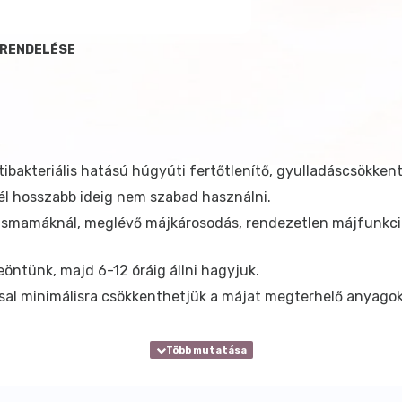
 RENDELÉSE
bakteriális hatású húgyúti fertőtlenítő, gyulladáscsökkent
él hosszabb ideig nem szabad használni.
 kismamáknál, meglévő májkárosodás, rendezetlen májfunkc
leöntünk, majd 6-12 óráig állni hagyjuk.
ással minimálisra csökkenthetjük a májat megterhelő anyago
szíthetjük. A teakeveréket tegyük a teakészítő edénybe, m