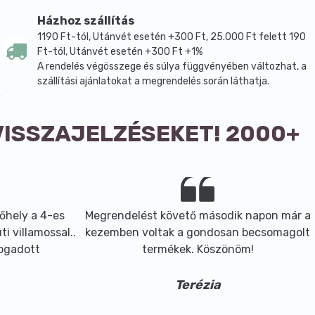
Házhoz szállítás
1190 Ft-tól, Utánvét esetén +300 Ft, 25.000 Ft felett 190
Ft-tól, Utánvét esetén +300 Ft +1%
A rendelés végösszege és súlya függvényében változhat, a
lenjavallat nincs, cukorral, a köhögést csillapító teákat
szállítási ajánlatokat a megrendelés során láthatja.
gyógyító teákat az étkezés végén kell alkalmazni.
VISSZAJELZÉSEKET! 2000+
regűző teákat este kell fogyasztani. A teából egyszerre
 tároljuk.
őhely a 4-es
Megrendelést követő második napon már a
i villamossal..
kezemben voltak a gondosan becsomagolt
fogadott
termékek. Köszönöm!
Terézia