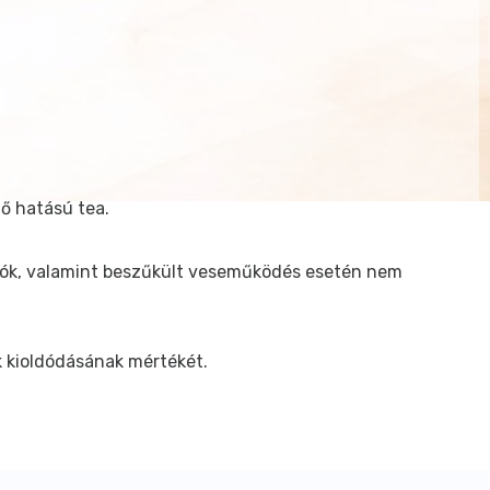
ő hatású tea.
iók, valamint beszűkült veseműködés esetén nem
k kioldódásának mértékét.
ajd öntsünk rá forrásban lévő vizet, azután 10 percre