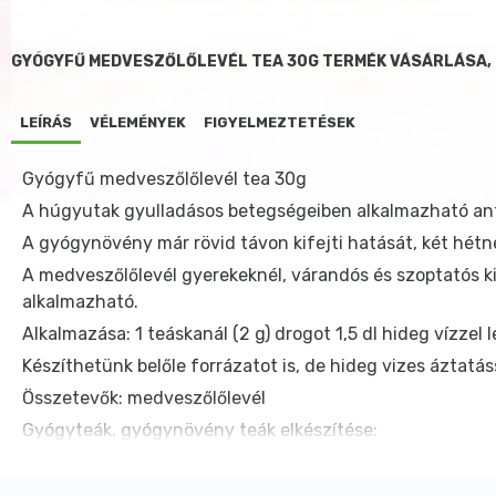
GYÓGYFŰ MEDVESZŐLŐLEVÉL TEA 30G TERMÉK VÁSÁRLÁSA,
LEÍRÁS
VÉLEMÉNYEK
FIGYELMEZTETÉSEK
Gyógyfű medveszőlőlevél tea 30g
A húgyutak gyulladásos betegségeiben alkalmazható anti
A gyógynövény már rövid távon kifejti hatását, két hétn
A medveszőlőlevél gyerekeknél, várandós és szoptatós
alkalmazható.
Alkalmazása: 1 teáskanál (2 g) drogot 1,5 dl hideg vízzel 
Készíthetünk belőle forrázatot is, de hideg vizes áztat
Összetevők: medveszőlőlevél
Gyógyteák, gyógynövény teák elkészítése:
Gyógyteát legegyszerűbben a gyógyfüvek forrázásával ké
fedjük le.