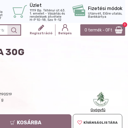
Üzlet
Fizetési módok
1119 Bp. Tétényi út 63.
la
1. emelet - Vásárlás és
Utánvét, Előre utalás,
st
rendelések átvétele
Bankkártya
7
H-P 10-18, Szo 9-12
0
0 termék - 0Ft
Regisztráció
Belépés
A 30G
190519
/ g
Gyógyfű
KOSÁRBA
KÍVÁNSÁGLISTÁRA