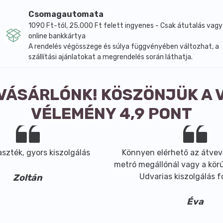
Csomagautomata
1090 Ft-tól, 25.000 Ft felett ingyenes - Csak átutalás vagy
online bankkártya
A rendelés végösszege és súlya függvényében változhat, a
szállítási ajánlatokat a megrendelés során láthatja.
 VÁSÁRLÓNK! KÖSZÖNJÜK A 
VÉLEMÉNY 4,9 PONT
szték, gyors kiszolgálás
Könnyen elérhető az átvev
metró megállónál vagy a körút
Udvarias kiszolgálás 
Zoltán
Éva