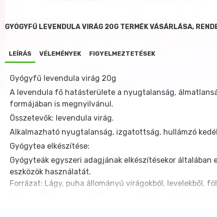
GYÓGYFŰ LEVENDULA VIRÁG 20G TERMÉK VÁSÁRLÁSA, REND
LEÍRÁS
VÉLEMÉNYEK
FIGYELMEZTETÉSEK
Gyógyfű levendula virág 20g
A levendula fő hatásterülete a nyugtalanság, álmatlans
formájában is megnyilvánul.
Összetevők: levendula virág.
Alkalmazható nyugtalanság, izgatottság, hullámzó kedél
Gyógytea elkészítése:
Gyógyteák egyszeri adagjának elkészítésekor általában eg
eszközök használatát.
Forrázat: Lágy, puha állományú virágokból, levelekből, f
teakeveréket a megadott mennyiségű, forrásban lévő vízz
Száraz és hűvős helyen tárolandó.