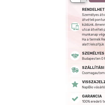
RENDELHET
Személyes átvé
átvételi pontun
küldünk. Amenn
utcai átvételi
munkanap végén
Ha a termék R
alatt készítjük
SZEMÉLYES
Budapesten 0 
SZÁLLÍTÁSI
Csomagautomat
VISSZAJEL
NapiBio vásárló
GARANCIA
100% eredeti 