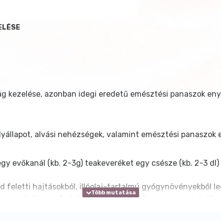
ELÉSE
ág kezelése, azonban idegi eredetű emésztési panaszok eny
yállapot, alvási nehézségek, valamint emésztési panaszok 
y evőkanál (kb. 2-3g) teakeveréket egy csésze (kb. 2-3 dl) 
öld feletti hajtásokból, illóolaj-tartalmú gyógynövényekből
el öntsük le, lefedett edényben 10-20 percig hagyjuk állni,