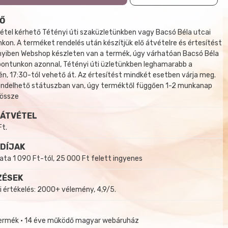
Ő
tel kérhető Tétényi úti szaküzletünkben vagy Bacsó Béla utcai
kon. A terméket rendelés után készítjük elő átvételre és értesítést
yiben Webshop készleten van a termék, úgy várhatóan Bacsó Béla
 pontunkon azonnal, Tétényi úti üzletünkben leghamarabb a
, 17:30-tól vehető át. Az értesítést mindkét esetben várja meg.
endelhető státuszban van, úgy terméktől függően 1-2 munkanap
 össze
 ÁTVÉTEL
Ft.
 DÍJAK
a 1 090 Ft-tól, 25 000 Ft felett ingyenes
ZÉSEK
i értékelés: 2000+ vélemény, 4,9/5.
termék • 14 éve működő magyar webáruház