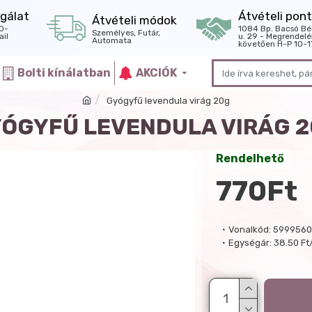
gálat
Átvételi pont
Átvételi módok
0-
1084 Bp. Bacsó Bé
Személyes, Futár,
il
u. 29 - Megrendelé
Automata
követően H-P 10-1
Bolti kínálatban
AKCIÓK
Gyógyfű levendula virág 20g
ÓGYFŰ LEVENDULA VIRÁG 
Rendelhető
770Ft
Vonalkód:
5999560
Egységár:
38.50 Ft