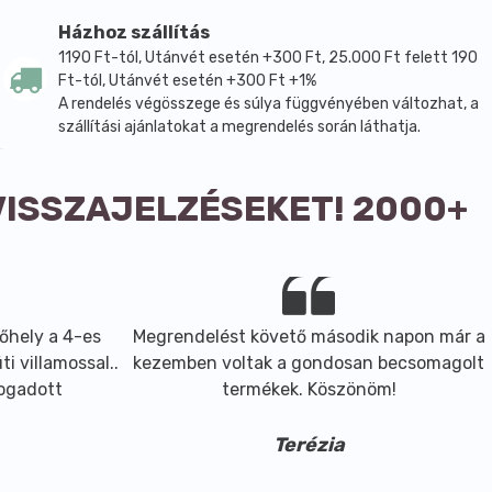
Házhoz szállítás
1190 Ft-tól, Utánvét esetén +300 Ft, 25.000 Ft felett 190
Ft-tól, Utánvét esetén +300 Ft +1%
A rendelés végösszege és súlya függvényében változhat, a
szállítási ajánlatokat a megrendelés során láthatja.
VISSZAJELZÉSEKET! 2000+
őhely a 4-es
Megrendelést követő második napon már a
i villamossal..
kezemben voltak a gondosan becsomagolt
fogadott
termékek. Köszönöm!
Terézia