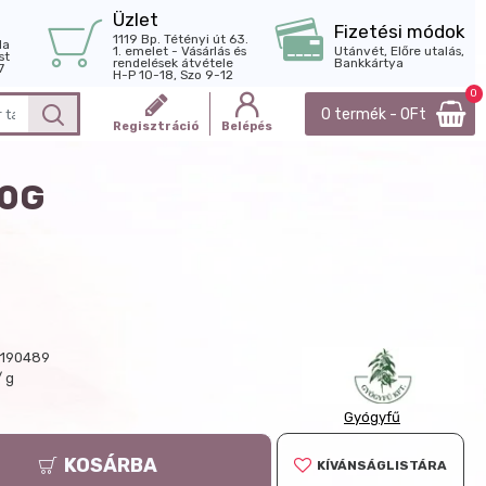
Üzlet
Fizetési módok
1119 Bp. Tétényi út 63.
la
1. emelet - Vásárlás és
Utánvét, Előre utalás,
st
rendelések átvétele
Bankkártya
7
H-P 10-18, Szo 9-12
0
0 termék - 0Ft
Regisztráció
Belépés
20G
190489
/ g
Gyógyfű
KOSÁRBA
KÍVÁNSÁGLISTÁRA