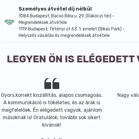
Személyes átvétel díj nélkül
1084 Budapest, Bacsó Béla u. 29. (Rákóczi tér) -
Megrendelések átvétele
1119 Budapest, Tétényi út 63. 1. emelet (Bikás Park) -
Helyszíni vásárlás és megrendelések átvétele
LEGYEN ÖN IS ELÉGEDETT
Gyors,korrekt kiszállítás, alapos csomagoás.
Nagy vála
A kommunikáció is tökéletes, és az árak is
megfelelőek. Én elégedett vagyok, ajánlom
másoknak is! Gratulálok, további sok sikert
kívánok!