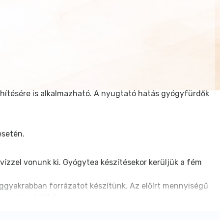
hítésére is alkalmazható. A nyugtató hatás gyógyfürdők
esetén.
vízzel vonunk ki. Gyógytea készítésekor kerüljük a fém
 leggyakrabban forrázatot készítünk. Az előírt mennyiségű
 majd szűrjük le.