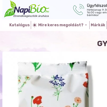
Ügyfélszol
Hétköznap 9:3
16:00 vagy ema
bármikor
Katalógus
Mire keres megoldást?
Márkák
GY