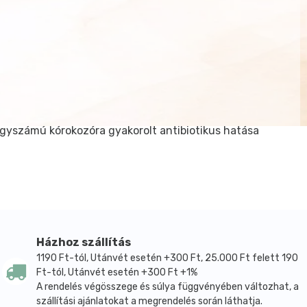
Nagyszámú kórokozóra gyakorolt antibiotikus hatása
Házhoz szállítás
1190 Ft-tól, Utánvét esetén +300 Ft, 25.000 Ft felett 190
Ft-tól, Utánvét esetén +300 Ft +1%
A rendelés végösszege és súlya függvényében változhat, a
szállítási ajánlatokat a megrendelés során láthatja.