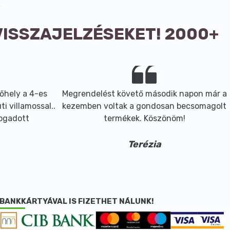
VISSZAJELZÉSEKET! 2000+
őhely a 4-es
Megrendelést követő második napon már a
i villamossal..
kezemben voltak a gondosan becsomagolt
fogadott
termékek. Köszönöm!
Terézia
BANKKÁRTYÁVAL IS FIZETHET NÁLUNK!