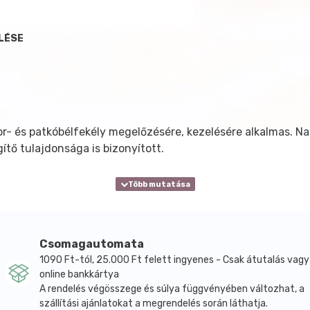
LÉSE
mor- és patkóbélfekély megelőzésére, kezelésére alkalmas. 
ítő tulajdonsága is bizonyított.
Csomagautomata
1090 Ft-tól, 25.000 Ft felett ingyenes - Csak átutalás vagy
online bankkártya
A rendelés végösszege és súlya függvényében változhat, a
szállítási ajánlatokat a megrendelés során láthatja.