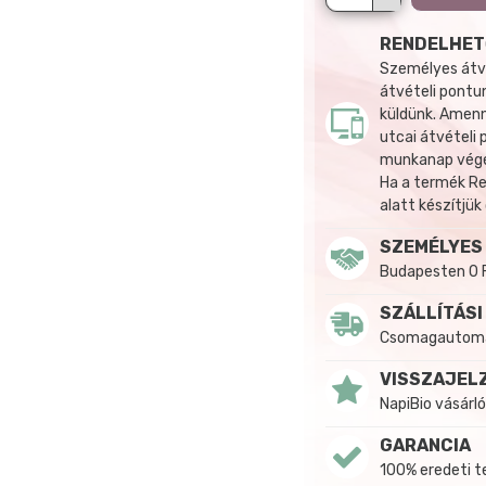
RENDELHET
Személyes átvé
átvételi pontun
küldünk. Amenn
utcai átvételi
munkanap végén
Ha a termék R
alatt készítjük
SZEMÉLYES
Budapesten 0 
SZÁLLÍTÁSI
Csomagautomat
VISSZAJEL
NapiBio vásárló
GARANCIA
100% eredeti 