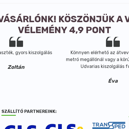
 VÁSÁRLÓNK! KÖSZÖNJÜK A 
VÉLEMÉNY 4,9 PONT
szték, gyors kiszolgálás
Könnyen elérhető az átvev
metró megállónál vagy a körút
Udvarias kiszolgálás 
Zoltán
Éva
SZÁLLÍTÓ PARTNEREINK: