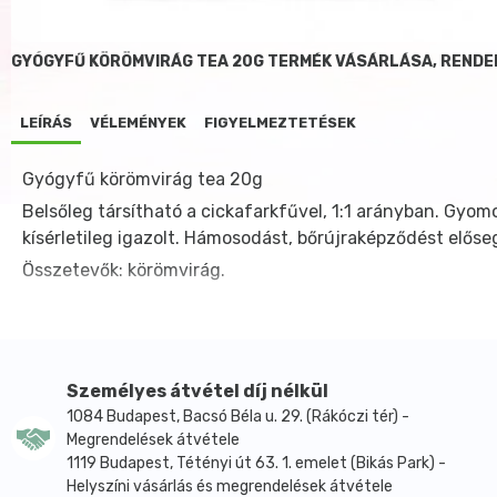
GYÓGYFŰ KÖRÖMVIRÁG TEA 20G TERMÉK VÁSÁRLÁSA, RENDE
LEÍRÁS
VÉLEMÉNYEK
FIGYELMEZTETÉSEK
Gyógyfű körömvirág tea 20g
Belsőleg társítható a cickafarkfűvel, 1:1 arányban. Gyo
kísérletileg igazolt. Hámosodást, bőrújraképződést előseg
Összetevők: körömvirág.
Személyes átvétel díj nélkül
1084 Budapest, Bacsó Béla u. 29. (Rákóczi tér) -
Megrendelések átvétele
1119 Budapest, Tétényi út 63. 1. emelet (Bikás Park) -
Helyszíni vásárlás és megrendelések átvétele