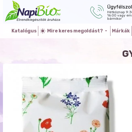
Ügyfélszol
Hétköznap 9:3
16:00 vagy ema
bármikor
Katalógus
Mire keres megoldást?
Márkák
G