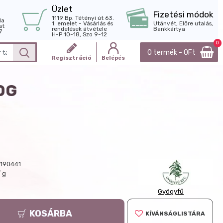
Üzlet
Fizetési módok
1119 Bp. Tétényi út 63.
la
1. emelet - Vásárlás és
Utánvét, Előre utalás,
st
rendelések átvétele
Bankkártya
7
H-P 10-18, Szo 9-12
0
0 termék - 0Ft
Regisztráció
Belépés
0G
190441
/ g
Gyógyfű
KOSÁRBA
KÍVÁNSÁGLISTÁRA