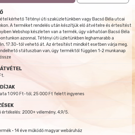
Ő
tel kérhető Tétényi úti szaküzletünkben vagy Bacsó Béla utcai
kon. A terméket rendelés után készítjük elő átvételre és értesítést
yiben Webshop készleten van a termék, úgy várhatóan Bacsó Béla
 pontunkon azonnal, Tétényi úti üzletünkben leghamarabb a
, 17:30-tól vehető át. Az értesítést mindkét esetben várja meg.
endelhető státuszban van, úgy terméktől függően 1-2 munkanap
 össze
 ÁTVÉTEL
Ft.
 DÍJAK
a 1 090 Ft-tól, 25 000 Ft felett ingyenes
ZÉSEK
i értékelés: 2000+ vélemény, 4,9/5.
termék • 14 éve működő magyar webáruház