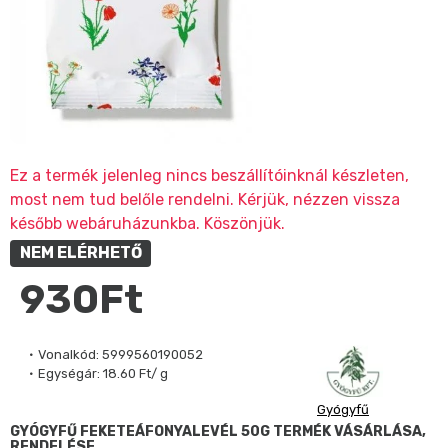
Ez a termék jelenleg nincs beszállítóinknál készleten,
most nem tud belőle rendelni. Kérjük, nézzen vissza
később webáruházunkba. Köszönjük.
NEM ELÉRHETŐ
930Ft
Vonalkód:
5999560190052
Egységár:
18.60 Ft/ g
Gyógyfű
GYÓGYFŰ FEKETEÁFONYALEVÉL 50G TERMÉK VÁSÁRLÁSA,
RENDELÉSE