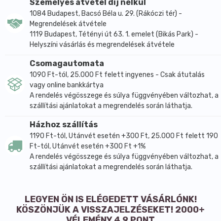
Személyes átvétel díj nélkül
1084 Budapest, Bacsó Béla u. 29. (Rákóczi tér) -
Megrendelések átvétele
1119 Budapest, Tétényi út 63. 1. emelet (Bikás Park) -
Helyszíni vásárlás és megrendelések átvétele
Csomagautomata
1090 Ft-tól, 25.000 Ft felett ingyenes - Csak átutalás
vagy online bankkártya
A rendelés végösszege és súlya függvényében változhat, a
szállítási ajánlatokat a megrendelés során láthatja.
Házhoz szállítás
1190 Ft-tól, Utánvét esetén +300 Ft, 25.000 Ft felett 190
Ft-tól, Utánvét esetén +300 Ft +1%
A rendelés végösszege és súlya függvényében változhat, a
szállítási ajánlatokat a megrendelés során láthatja.
LEGYEN ÖN IS ELÉGEDETT VÁSÁRLÓNK!
KÖSZÖNJÜK A VISSZAJELZÉSEKET! 2000+
VÉLEMÉNY 4,9 PONT