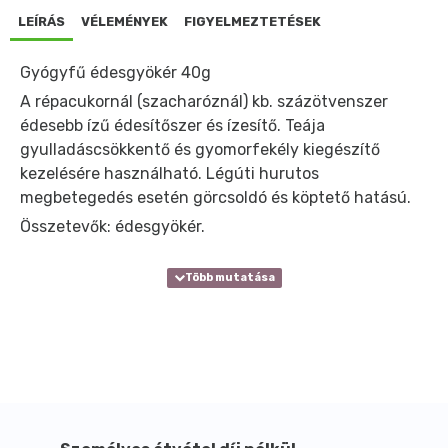
LEÍRÁS
VÉLEMÉNYEK
FIGYELMEZTETÉSEK
Gyógyfű édesgyökér 40g
A répacukornál (szacharóznál) kb. százötvenszer
édesebb ízű édesítőszer és ízesítő. Teája
gyulladáscsökkentő és gyomorfekély kiegészítő
kezelésére használható. Légúti hurutos
megbetegedés esetén görcsoldó és köptető hatású.
Összetevők: édesgyökér.