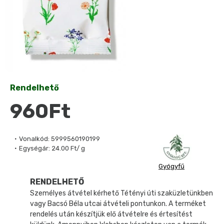
Rendelhető
960Ft
Vonalkód:
5999560190199
Egységár:
24.00 Ft/ g
Gyógyfű
RENDELHETŐ
Személyes átvétel kérhető Tétényi úti szaküzletünkben
vagy Bacsó Béla utcai átvételi pontunkon. A terméket
rendelés után készítjük elő átvételre és értesítést