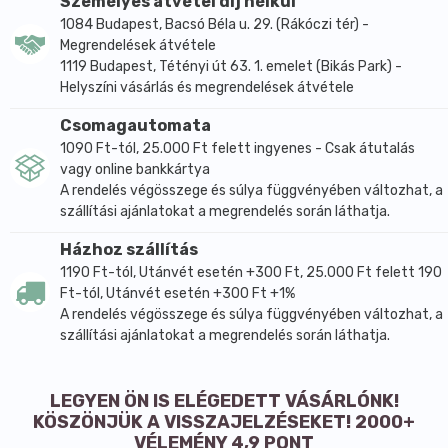
Személyes átvétel díj nélkül
1084 Budapest, Bacsó Béla u. 29. (Rákóczi tér) -
Megrendelések átvétele
1119 Budapest, Tétényi út 63. 1. emelet (Bikás Park) -
Helyszíni vásárlás és megrendelések átvétele
Csomagautomata
1090 Ft-tól, 25.000 Ft felett ingyenes - Csak átutalás
vagy online bankkártya
A rendelés végösszege és súlya függvényében változhat, a
szállítási ajánlatokat a megrendelés során láthatja.
Házhoz szállítás
1190 Ft-tól, Utánvét esetén +300 Ft, 25.000 Ft felett 190
Ft-tól, Utánvét esetén +300 Ft +1%
A rendelés végösszege és súlya függvényében változhat, a
szállítási ajánlatokat a megrendelés során láthatja.
LEGYEN ÖN IS ELÉGEDETT VÁSÁRLÓNK!
KÖSZÖNJÜK A VISSZAJELZÉSEKET! 2000+
VÉLEMÉNY 4,9 PONT