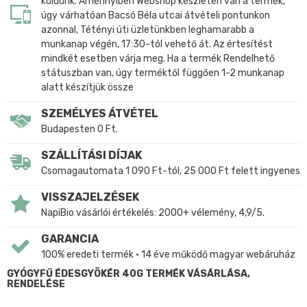
küldünk. Amennyiben Webshop készleten van a termék,
úgy várhatóan Bacsó Béla utcai átvételi pontunkon
azonnal, Tétényi úti üzletünkben leghamarabb a
munkanap végén, 17:30-tól vehető át. Az értesítést
mindkét esetben várja meg. Ha a termék Rendelhető
státuszban van, úgy terméktől függően 1-2 munkanap
alatt készítjük össze
SZEMÉLYES ÁTVÉTEL
Budapesten 0 Ft.
SZÁLLÍTÁSI DÍJAK
Csomagautomata 1 090 Ft-tól, 25 000 Ft felett ingyenes
VISSZAJELZÉSEK
NapiBio vásárlói értékelés: 2000+ vélemény, 4,9/5.
GARANCIA
100% eredeti termék • 14 éve működő magyar webáruház
GYÓGYFŰ ÉDESGYÖKÉR 40G TERMÉK VÁSÁRLÁSA,
RENDELÉSE