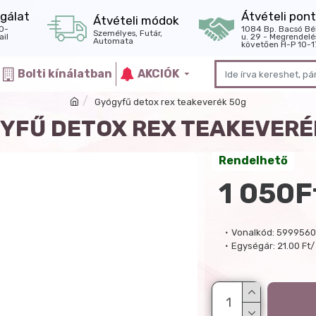
gálat
Átvételi pont
Átvételi módok
0-
1084 Bp. Bacsó Bé
Személyes, Futár,
il
u. 29 - Megrendelé
Automata
követően H-P 10-1
Bolti kínálatban
AKCIÓK
Gyógyfű detox rex teakeverék 50g
YFŰ DETOX REX TEAKEVERÉ
Rendelhető
1 050F
Vonalkód:
5999560
Egységár:
21.00 Ft/