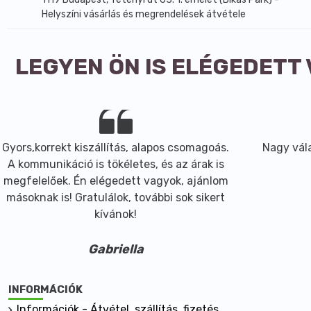
Helyszíni vásárlás és megrendelések átvétele
LEGYEN ÖN IS ELÉGEDETT
Gyors,korrekt kiszállítás, alapos csomagoás.
Nagy vála
A kommunikáció is tökéletes, és az árak is
megfelelőek. Én elégedett vagyok, ajánlom
másoknak is! Gratulálok, további sok sikert
kívánok!
Gabriella
INFORMÁCIÓK
Információk - Átvétel, szállítás, fizetés