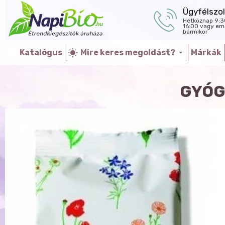
Ügyfélszol
Hétköznap 9:3
16:00 vagy ema
bármikor
Katalógus
Mire keres megoldást?
Márkák
GYÓG