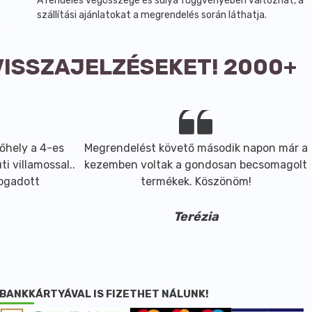
A rendelés végösszege és súlya függvényében változhat, a
szállítási ajánlatokat a megrendelés során láthatja.
VISSZAJELZÉSEKET! 2000+
őhely a 4-es
Megrendelést követő második napon már a
i villamossal..
kezemben voltak a gondosan becsomagolt
fogadott
termékek. Köszönöm!
Terézia
BANKKÁRTYÁVAL IS FIZETHET NÁLUNK!