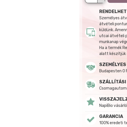
RENDELHET
Személyes átvé
átvételi pontun
küldünk. Amenn
utcai átvételi
munkanap végén
Ha a termék R
alatt készítjük
SZEMÉLYES
Budapesten 0 
SZÁLLÍTÁSI
Csomagautomat
VISSZAJEL
NapiBio vásárló
GARANCIA
100% eredeti 