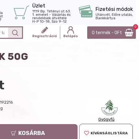
Üzlet
Fizetési módok
1119 Bp. Tétényi út 63.
la
1. emelet - Vásárlás és
Utánvét, Előre utalás,
st
rendelések átvétele
Bankkártya
7
H-P 10-18, Szo 9-12
0
0 termék - 0Ft
Regisztráció
Belépés
K 50G
t
192216
 g
Gyógyfű
KOSÁRBA
KÍVÁNSÁGLISTÁRA