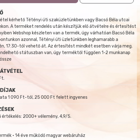
Ő
tel kérhető Tétényi úti szaküzletünkben vagy Bacsó Béla utcai
kon. A terméket rendelés után készítjük elő átvételre és értesítést
yiben Webshop készleten van a termék, úgy várhatóan Bacsó Béla
 pontunkon azonnal, Tétényi úti üzletünkben leghamarabb a
, 17:30-tól vehető át. Az értesítést mindkét esetben várja meg.
endelhető státuszban van, úgy terméktől függően 1-2 munkanap
 össze
 ÁTVÉTEL
Ft.
 DÍJAK
a 1 090 Ft-tól, 25 000 Ft felett ingyenes
ZÉSEK
i értékelés: 2000+ vélemény, 4,9/5.
termék • 14 éve működő magyar webáruház