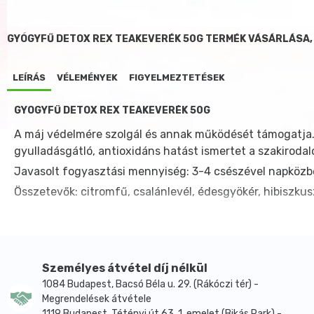
GYÓGYFŰ DETOX REX TEAKEVERÉK 50G TERMÉK VÁSÁRLÁSA,
LEÍRÁS
VÉLEMÉNYEK
FIGYELMEZTETÉSEK
GYÓGYFŰ DETOX REX TEAKEVERÉK 50G
A máj védelmére szolgál és annak működését támogatja. 
gyulladásgátló, antioxidáns hatást ismertet a szakiroda
Javasolt fogyasztási mennyiség: 3-4 csészével napközb
Összetevők: citromfű, csalánlevél, édesgyökér, hibiszkusz
Személyes átvétel díj nélkül
1084 Budapest, Bacsó Béla u. 29. (Rákóczi tér) -
Megrendelések átvétele
1119 Budapest, Tétényi út 63. 1. emelet (Bikás Park) -