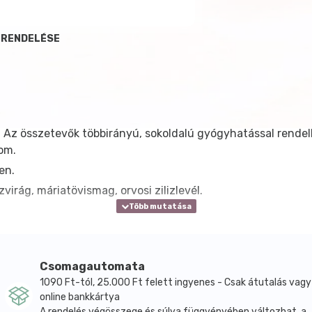
 RENDELÉSE
Az összetevők többirányú, sokoldalú gyógyhatással rendelk
lom.
en.
virág, máriatövismag, orvosi zilizlevél.
Csomagautomata
1090 Ft-tól, 25.000 Ft felett ingyenes - Csak átutalás vagy
online bankkártya
A rendelés végösszege és súlya függvényében változhat, a