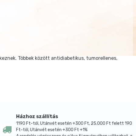
eznek. Többek között antidiabetikus, tumorellenes,
Házhoz szállítás
1190 Ft-tól, Utánvét esetén +300 Ft, 25.000 Ft felett 190
Ft-tól, Utánvét esetén +300 Ft +1%