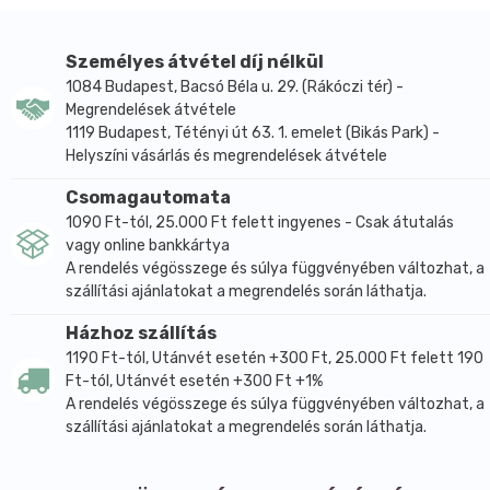
- vérnyomáscsökkentő hatású
- viszértágulás, gyomor- és bélhurut, valamint
prosztatabántalmak ellen is ajánljuk.
Személyes átvétel díj nélkül
1084 Budapest, Bacsó Béla u. 29. (Rákóczi tér) -
Megrendelések átvétele
1119 Budapest, Tétényi út 63. 1. emelet (Bikás Park) -
Helyszíni vásárlás és megrendelések átvétele
Csomagautomata
1090 Ft-tól, 25.000 Ft felett ingyenes - Csak átutalás
vagy online bankkártya
A rendelés végösszege és súlya függvényében változhat, a
szállítási ajánlatokat a megrendelés során láthatja.
Házhoz szállítás
1190 Ft-tól, Utánvét esetén +300 Ft, 25.000 Ft felett 190
Ft-tól, Utánvét esetén +300 Ft +1%
A rendelés végösszege és súlya függvényében változhat, a
szállítási ajánlatokat a megrendelés során láthatja.