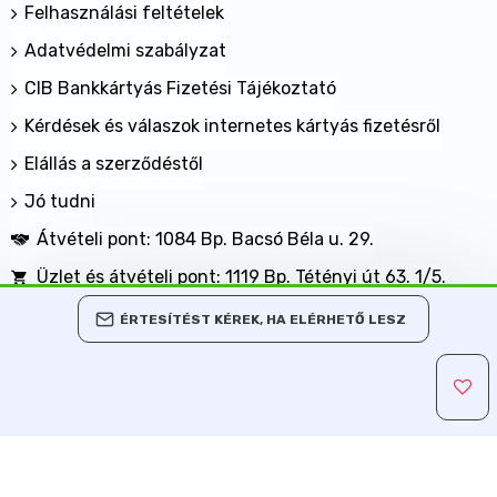
Felhasználási feltételek
Adatvédelmi szabályzat
CIB Bankkártyás Fizetési Tájékoztató
Kérdések és válaszok internetes kártyás fizetésről
Elállás a szerződéstől
Jó tudni
Átvételi pont: 1084 Bp. Bacsó Béla u. 29.
Üzlet és átvételi pont: 1119 Bp. Tétényi út 63. 1/5.
BANKKÁRTYÁVAL IS FIZETHET NÁLUNK!
ÉRTESÍTÉST KÉREK, HA ELÉRHETŐ LESZ
Minden jog fenntartva, MaxShopping Kft. 2013-2026
Árukereső.hu