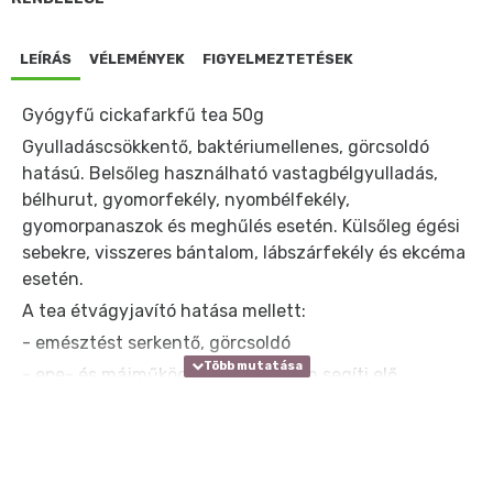
LEÍRÁS
VÉLEMÉNYEK
FIGYELMEZTETÉSEK
Gyógyfű cickafarkfű tea 50g
Gyulladáscsökkentő, baktériumellenes, görcsoldó
hatású. Belsőleg használható vastagbélgyulladás,
bélhurut, gyomorfekély, nyombélfekély,
gyomorpanaszok és meghűlés esetén. Külsőleg égési
sebekre, visszeres bántalom, lábszárfekély és ekcéma
esetén.
A tea étvágyjavító hatása mellett:
- emésztést serkentő, görcsoldó
- epe- és májműködést hatékonyan segíti elő
- menstruációs zavarokat kevezélése kiválóan
alkalmas
- légzőszervi bántalmakra ajánlott