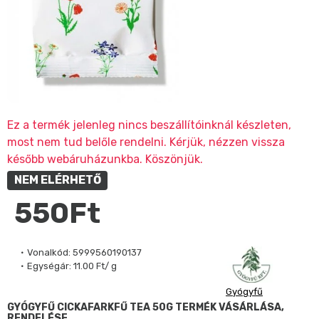
Ez a termék jelenleg nincs beszállítóinknál készleten,
most nem tud belőle rendelni. Kérjük, nézzen vissza
később webáruházunkba. Köszönjük.
NEM ELÉRHETŐ
550Ft
Vonalkód:
5999560190137
Egységár:
11.00 Ft/ g
Gyógyfű
GYÓGYFŰ CICKAFARKFŰ TEA 50G TERMÉK VÁSÁRLÁSA,
RENDELÉSE