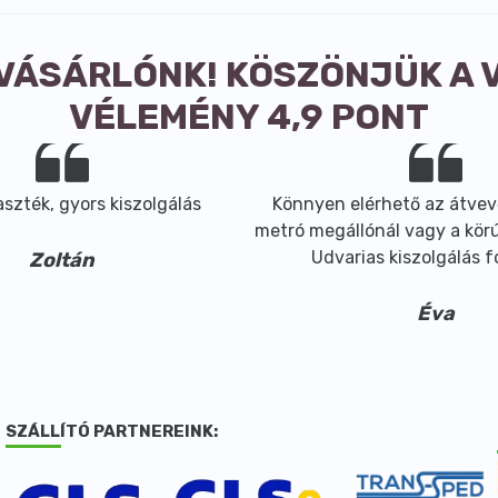
 VÁSÁRLÓNK! KÖSZÖNJÜK A 
VÉLEMÉNY 4,9 PONT
szték, gyors kiszolgálás
Könnyen elérhető az átvev
metró megállónál vagy a körút
Udvarias kiszolgálás 
Zoltán
Éva
SZÁLLÍTÓ PARTNEREINK: