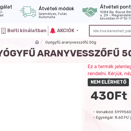
gálat
Átvételi pont
Átvételi módok
0-
1084 Bp. Bacsó Bé
Személyes, Futár,
il
u. 29 - Megrendelé
Automata
követően H-P 10-1
Bolti kínálatban
AKCIÓK
Gyógyfű aranyvesszőfű 50g
YÓGYFŰ ARANYVESSZŐFŰ 5
Ez a termék jelenle
rendelni. Kérjük, 
NEM ELÉRHETŐ
430Ft
Vonalkód:
5999560
Egységár:
8.60 Ft/ 