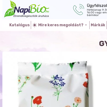
Ügyfélszol
Hétköznap 9:3
16:00 vagy ema
bármikor
Katalógus
Mire keres megoldást?
Márkák
G