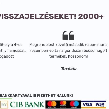
VISSZAJELZÉSEKET! 2000+
őhely a 4-es
Megrendelést követő második napon már a
i villamossal..
kezemben voltak a gondosan becsomagolt
fogadott
termékek. Köszönöm!
Terézia
BANKKÁRTYÁVAL IS FIZETHET NÁLUNK!