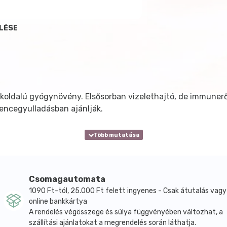
LÉSE
okoldalú gyógynövény. Elsősorban vizelethajtó, de immunerős
ncegyulladásban ajánlják.
Csomagautomata
1090 Ft-tól, 25.000 Ft felett ingyenes - Csak átutalás vagy
online bankkártya
A rendelés végösszege és súlya függvényében változhat, a
szállítási ajánlatokat a megrendelés során láthatja.