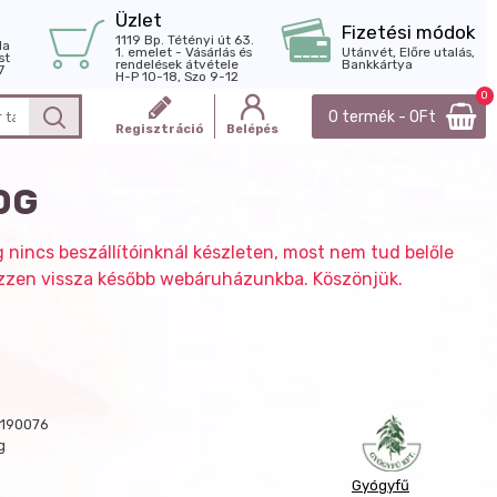
Üzlet
Fizetési módok
1119 Bp. Tétényi út 63.
la
1. emelet - Vásárlás és
Utánvét, Előre utalás,
st
rendelések átvétele
Bankkártya
7
H-P 10-18, Szo 9-12
0
0 termék - 0Ft
Regisztráció
Belépés
0G
g nincs beszállítóinknál készleten, most nem tud belőle
nézzen vissza később webáruházunkba. Köszönjük.
190076
g
Gyógyfű