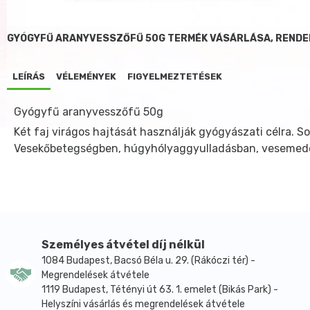
GYÓGYFŰ ARANYVESSZŐFŰ 50G TERMÉK VÁSÁRLÁSA, RENDE
LEÍRÁS
VÉLEMÉNYEK
FIGYELMEZTETÉSEK
Gyógyfű aranyvesszőfű 50g
Két faj virágos hajtását használják gyógyászati célra. S
Vesekőbetegségben, húgyhólyaggyulladásban, vesemede
Személyes átvétel díj nélkül
1084 Budapest, Bacsó Béla u. 29. (Rákóczi tér) -
Megrendelések átvétele
1119 Budapest, Tétényi út 63. 1. emelet (Bikás Park) -
Helyszíni vásárlás és megrendelések átvétele