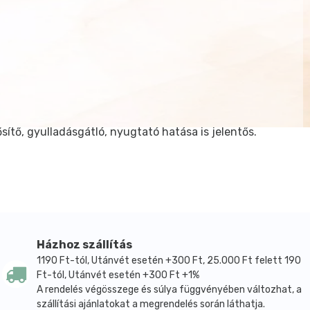
ítő, gyulladásgátló, nyugtató hatása is jelentős.
Házhoz szállítás
1190 Ft-tól, Utánvét esetén +300 Ft, 25.000 Ft felett 190
Ft-tól, Utánvét esetén +300 Ft +1%
A rendelés végösszege és súlya függvényében változhat, a
szállítási ajánlatokat a megrendelés során láthatja.