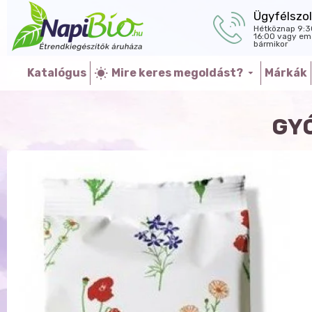
Ügyfélszol
Hétköznap 9:3
16:00 vagy ema
bármikor
Katalógus
Mire keres megoldást?
Márkák
GY