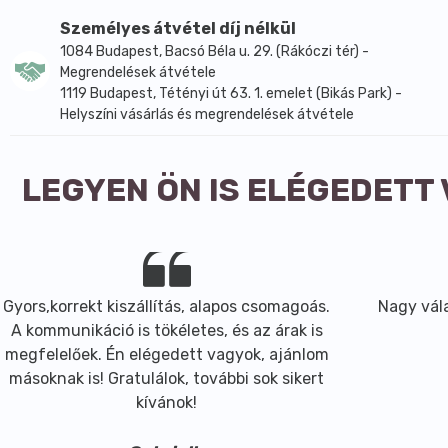
Felhasználása belsőleg:
Személyes átvétel díj nélkül
Gyógyteáját forrázással készítjük a szokásos adagban. 
1084 Budapest, Bacsó Béla u. 29. (Rákóczi tér) -
Légzőszervi panaszok esetén mézzel vagy szederszirupp
Megrendelések átvétele
szederlevélből készült teával kell naponta többször öblög
1119 Budapest, Tétényi út 63. 1. emelet (Bikás Park) -
Vesehomok és vesekő megelőzésére heti egy csészével j
Helyszíni vásárlás és megrendelések átvétele
ajánlott. Magas húgysavszintre, inkontinenciára és vízha
Gyermekeknek 6 éves kortól hígítva adható (egy teáskanál
LEGYEN ÖN IS ELÉGEDETT
Felhasználása külsőleg:
100 g növényt 1 l vízzel addig főzünk, míg a harmadára 
légzőszervi betegségekre. Borogatásként használhatjuk r
fájdalmakat. Ugyanilyen fürdőt készítünk ágybavizelésre,
Külsőleg még sebgyógyításra, kelések, pattanások kezel
Gyors,korrekt kiszállítás, alapos csomagoás.
Nagy vála
használhatjuk.
A kommunikáció is tökéletes, és az árak is
Csecsemőknek újszülött kortól külsőleg ajánlott.
megfelelőek. Én elégedett vagyok, ajánlom
Száraz és hűvős helyen tárolandó.
másoknak is! Gratulálok, további sok sikert
kívánok!