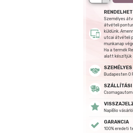
RENDELHET
Személyes átvé
átvételi pontun
küldünk. Amenn
utcai átvételi
munkanap végén
Ha a termék R
alatt készítjük
SZEMÉLYES
Budapesten 0 
SZÁLLÍTÁSI
Csomagautomat
VISSZAJEL
NapiBio vásárló
GARANCIA
100% eredeti 