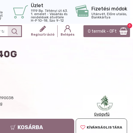
Üzlet
Fizetési módok
1119 Bp. Tétényi út 63.
la
1. emelet - Vásárlás és
Utánvét, Előre utalás,
st
rendelések átvétele
Bankkártya
7
H-P 10-18, Szo 9-12
0
0 termék - 0Ft
Regisztráció
Belépés
40G
190038
 g
Gyógyfű
KOSÁRBA
KÍVÁNSÁGLISTÁRA