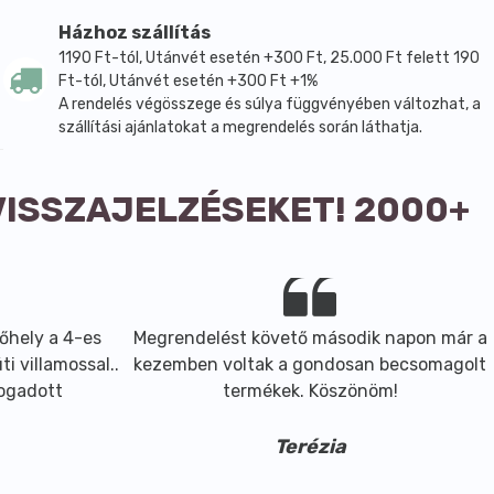
Házhoz szállítás
kra, mindenféle gyulladásra 4-5 napon keresztül.
1190 Ft-tól, Utánvét esetén +300 Ft, 25.000 Ft felett 190
m zsurlóból, 15 gramm apróbojtorjánból és 20 gramm
Ft-tól, Utánvét esetén +300 Ft +1%
A rendelés végösszege és súlya függvényében változhat, a
orbetegségre, vérszegénységre naponta egy csészével
szállítási ajánlatokat a megrendelés során láthatja.
ezés előtt.
VISSZAJELZÉSEKET! 2000+
rizálást naponta 5-6 alkalommal torokfájásra,
dővízbe öntött 3-4 liter apróbojtorján tea mérsékli a
bavizelés ellen az apróbojtorjánból készült ülőfürdő.
nyhe felületi bőrgyulladásoknál borogatószerként
őhely a 4-es
Megrendelést követő második napon már a
i villamossal..
kezemben voltak a gondosan becsomagolt
fogadott
termékek. Köszönöm!
Terézia