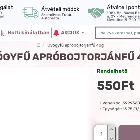
gálat
Átvételi pont
Átvételi módok
0-
1084 Bp. Bacsó Bé
Személyes, Futár,
il
u. 29 - Megrendelé
Automata
követően H-P 10-1
Bolti kínálatban
AKCIÓK
Gyógyfű apróbojtorjánfű 40g
ÓGYFŰ APRÓBOJTORJÁNFŰ 
Rendelhető
550Ft
Vonalkód:
5999560
Egységár:
13.75 Ft/