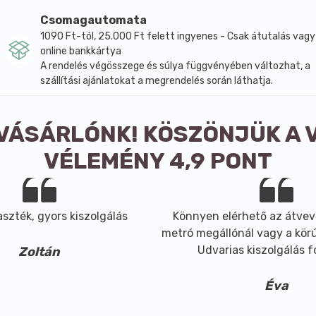
Csomagautomata
Naponta 3-4 csésze langyos teát fogyasszunk torokbántalma
1090 Ft-tól, 25.000 Ft felett ingyenes - Csak átutalás vagy
al édesíthetjük. Szájüregben lévő daganat esetén 15 gram
online bankkártya
etni.
A rendelés végösszege és súlya függvényében változhat, a
avasolt inni, reggel éhgyomorra. Májproblémák esetén, cuk
szállítási ajánlatokat a megrendelés során láthatja.
jtásra szintén napi egy csészével fogyasztandó, reggeli étk
 teafű, 2,5 dl vízhez).
 VÁSÁRLÓNK! KÖSZÖNJÜK A 
VÉLEMÉNY 4,9 PONT
csökken. Ezzel a folyadékkal végzünk szájöblögetést, garga
ándulásra, ficamra, lumbágóra. Reumás panaszok esetén für
 vizelettartási problémákra is. Gyermekeknél is hasznos ágy
ésére használhatjuk. Nehezen gyógyuló sebek kezelésére, e
szték, gyors kiszolgálás
Könnyen elérhető az átvev
metró megállónál vagy a körút
Udvarias kiszolgálás 
Zoltán
Éva