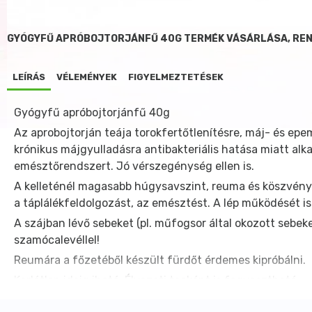
GYÓGYFŰ APRÓBOJTORJÁNFŰ 40G TERMÉK VÁSÁRLÁSA, RE
LEÍRÁS
VÉLEMÉNYEK
FIGYELMEZTETÉSEK
Gyógyfű apróbojtorjánfű 40g
Az aprobojtorján teája torokfertőtlenítésre, máj- és ep
krónikus májgyulladásra antibakteriális hatása miatt alk
emésztőrendszert. Jó vérszegénység ellen is.
A kelleténél magasabb húgysavszint, reuma és köszvény 
a táplálékfeldolgozást, az emésztést. A lép működését i
A szájban lévő sebeket (pl. műfogsor által okozott sebeke
szamócalevéllel!
Reumára a főzetéből készült fürdőt érdemes kipróbálni.
Korlátlan ideig iható. Élvezeti teaként is fogyasztható.
Elkészítése: Egy csapott evőkanál (3 g) teafüvet 2,5 dl v