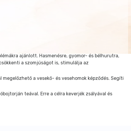
oblémákra ajánlott. Hasmenésre, gyomor- és bélhurutra,
sökkenti a szomjúságot is, stimulálja az
val megelőzhető a vesekő- és vesehomok képződés. Segíti
bojtorján teával. Erre a célra keverjék zsályával és
szűrőt.