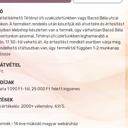
Ő
tel kérhető Tétényi úti szaküzletünkben vagy Bacsó Béla utcai
kon. A terméket rendelés után készítjük elő átvételre és értesítést
yiben Webshop készleten van a termék, úgy várhatóan Bacsó Béla
 pontunkon azonnal, Tétényi úti üzletünkben leghamarabb a
, 17:30-tól vehető át. Az értesítést mindkét esetben várja meg.
endelhető státuszban van, úgy terméktől függően 1-2 munkanap
 össze
 ÁTVÉTEL
Ft.
 DÍJAK
a 1 090 Ft-tól, 25 000 Ft felett ingyenes
ZÉSEK
i értékelés: 2000+ vélemény, 4,9/5.
termék • 14 éve működő magyar webáruház