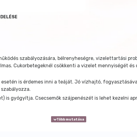
NDELÉSE
eműködés szabályozására, bélrenyheségre, vizelettartási pr
almas. Cukorbetegeknél csökkenti a vizelet mennyiségét és c
esetén is érdemes inni a teáját. Jó vízhajtó, fogyasztásá
s szabályozza.
t) is gyógyítja. Csecsemők szájpenészét is lehet kezelni apró
ízzel forrázzon le, 15 perc után szűrje le. Ne használjon fém