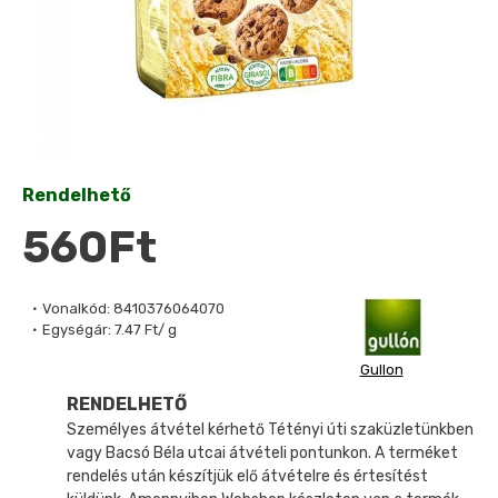
Rendelhető
560Ft
Vonalkód:
8410376064070
Egységár:
7.47 Ft/ g
Gullon
RENDELHETŐ
Személyes átvétel kérhető Tétényi úti szaküzletünkben
vagy Bacsó Béla utcai átvételi pontunkon. A terméket
rendelés után készítjük elő átvételre és értesítést