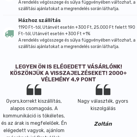
A rendelés végösszege és súlya függvényében változhat, a
szállítási ajánlatokat a megrendelés során láthatja.
Házhoz szállítás
1190 Ft-tól, Utánvét esetén +300 Ft, 25.000 Ft felett 190
Ft-tól, Utánvét esetén +300 Ft +1%
A rendelés végösszege és súlya függvényében változhat, a
szállítási ajánlatokat a megrendelés során láthatja.
LEGYEN ÖN IS ELÉGEDETT VÁSÁRLÓNK!
KÖSZÖNJÜK A VISSZAJELZÉSEKET! 2000+
VÉLEMÉNY 4,9 PONT
Gyors,korrekt kiszállítás,
Nagy választék, gyors
alapos csomagoás. A
kiszolgálás
kommunikáció is tökéletes,
és az árak is megfelelőek. Én
Zoltán
elégedett vagyok, ajánlom