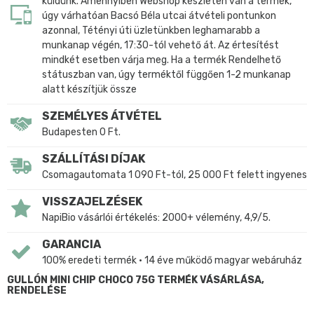
küldünk. Amennyiben Webshop készleten van a termék,
úgy várhatóan Bacsó Béla utcai átvételi pontunkon
azonnal, Tétényi úti üzletünkben leghamarabb a
munkanap végén, 17:30-tól vehető át. Az értesítést
mindkét esetben várja meg. Ha a termék Rendelhető
státuszban van, úgy terméktől függően 1-2 munkanap
alatt készítjük össze
SZEMÉLYES ÁTVÉTEL
Budapesten 0 Ft.
SZÁLLÍTÁSI DÍJAK
Csomagautomata 1 090 Ft-tól, 25 000 Ft felett ingyenes
VISSZAJELZÉSEK
NapiBio vásárlói értékelés: 2000+ vélemény, 4,9/5.
GARANCIA
100% eredeti termék • 14 éve működő magyar webáruház
GULLÓN MINI CHIP CHOCO 75G TERMÉK VÁSÁRLÁSA,
RENDELÉSE