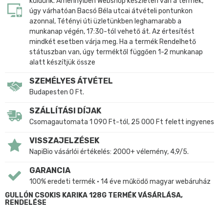
küldünk. Amennyiben Webshop készleten van a termék,
úgy várhatóan Bacsó Béla utcai átvételi pontunkon
azonnal, Tétényi úti üzletünkben leghamarabb a
munkanap végén, 17:30-tól vehető át. Az értesítést
mindkét esetben várja meg. Ha a termék Rendelhető
státuszban van, úgy terméktől függően 1-2 munkanap
alatt készítjük össze
SZEMÉLYES ÁTVÉTEL
Budapesten 0 Ft.
SZÁLLÍTÁSI DÍJAK
Csomagautomata 1 090 Ft-tól, 25 000 Ft felett ingyenes
VISSZAJELZÉSEK
NapiBio vásárlói értékelés: 2000+ vélemény, 4,9/5.
GARANCIA
100% eredeti termék • 14 éve működő magyar webáruház
GULLÓN CSOKIS KARIKA 128G TERMÉK VÁSÁRLÁSA,
RENDELÉSE