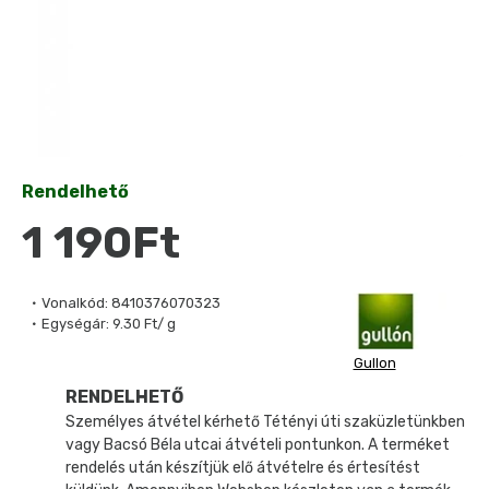
Rendelhető
1 190Ft
Vonalkód:
8410376070323
Egységár:
9.30 Ft/ g
Gullon
RENDELHETŐ
Személyes átvétel kérhető Tétényi úti szaküzletünkben
vagy Bacsó Béla utcai átvételi pontunkon. A terméket
rendelés után készítjük elő átvételre és értesítést