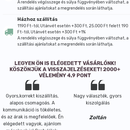
A rendelés végösszege és súlya függvényében változhat, a
szállítási ajánlatokat a megrendelés során láthatja.
Házhoz szállítás
1190 Ft-tól, Utánvét esetén +300 Ft, 25.000 Ft felett 190
Ft-tól, Utánvét esetén +300 Ft +1%
A rendelés végösszege és súlya függvényében változhat, a
szállítási ajánlatokat a megrendelés során láthatja.
LEGYEN ÖN IS ELÉGEDETT VÁSÁRLÓNK!
KÖSZÖNJÜK A VISSZAJELZÉSEKET! 2000+
VÉLEMÉNY 4,9 PONT
Gyors,korrekt kiszállítás,
Nagy választék, gyors
alapos csomagoás. A
kiszolgálás
kommunikáció is tökéletes,
és az árak is megfelelőek. Én
Zoltán
elégedett vagyok, ajánlom