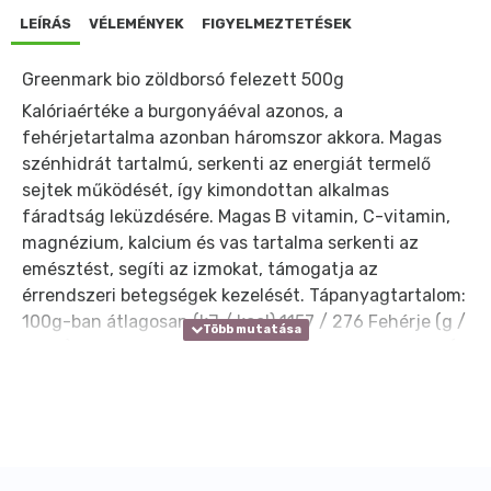
LEÍRÁS
VÉLEMÉNYEK
FIGYELMEZTETÉSEK
Greenmark bio zöldborsó felezett 500g
Kalóriaértéke a burgonyáéval azonos, a
fehérjetartalma azonban háromszor akkora. Magas
szénhidrát tartalmú, serkenti az energiát termelő
sejtek működését, így kimondottan alkalmas
fáradtság leküzdésére. Magas B vitamin, C-vitamin,
magnézium, kalcium és vas tartalma serkenti az
emésztést, segíti az izmokat, támogatja az
érrendszeri betegségek kezelését. Tápanyagtartalom:
100g-ban átlagosan (kJ / kcal) 1157 / 276 Fehérje (g /
100 g) 22,9 Szénhidrát (g / 100 g) 41,22 Ebből cukor (g
/ 100 g) 2,79 Zsír (g / 100 g) 1,5 Ebből telített zsírsavak
(g / 100 g) 0,28 Élelmi rost (g / 100 g ) 16,6 Ásványi
anyagok: kálcium, vas, magnézium, foszfor, kálium,
cink. Vitamin: A, B1, B2, B3, B6, C. Jótékony hatással
van: fáradékonyság, vérnyomás normalizáló,