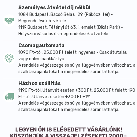
emésztés, érrendszeri betegségek. Felhasználása:
Személyes átvétel díj nélkül
levesekhez, főzelékekhez, köretekhez.
1084 Budapest, Bacsó Béla u. 29. (Rákóczi tér) -
Megrendelések átvétele
1119 Budapest, Tétényi út 63. 1. emelet (Bikás Park) -
Helyszíni vásárlás és megrendelések átvétele
Csomagautomata
1090 Ft-tól, 25.000 Ft felett ingyenes - Csak átutalás
vagy online bankkártya
A rendelés végösszege és súlya függvényében változhat, a
szállítási ajánlatokat a megrendelés során láthatja.
Házhoz szállítás
1190 Ft-tól, Utánvét esetén +300 Ft, 25.000 Ft felett 190
Ft-tól, Utánvét esetén +300 Ft +1%
A rendelés végösszege és súlya függvényében változhat, a
szállítási ajánlatokat a megrendelés során láthatja.
LEGYEN ÖN IS ELÉGEDETT VÁSÁRLÓNK!
KÖSZÖNJÜK A VISSZAJELZÉSEKET! 2000+