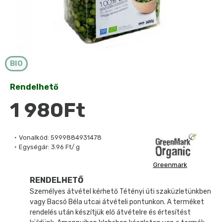
BIO
Rendelhető
1 980Ft
Vonalkód:
5999884931478
Egységár:
3.96 Ft/ g
Greenmark
RENDELHETŐ
Személyes átvétel kérhető Tétényi úti szaküzletünkben
vagy Bacsó Béla utcai átvételi pontunkon. A terméket
rendelés után készítjük elő átvételre és értesítést