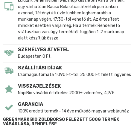
küldünk. Amennyiben Webshop készleten van a termék,
úgy várhatóan Bacsó Béla utcai átvételi pontunkon
azonnal, Tétényi úti üzletünkben leghamarabb a
munkanap végén, 17:30-tól vehető át. Az értesítést
mindkét esetben várja meg. Ha a termék Rendelhető
státuszban van, úgy terméktől függően 1-2 munkanap
alatt készítjük össze
SZEMÉLYES ÁTVÉTEL
Budapesten 0 Ft.
SZÁLLÍTÁSI DÍJAK
Csomagautomata 1 090 Ft-tól, 25 000 Ft felett ingyenes
VISSZAJELZÉSEK
NapiBio vásárlói értékelés: 2000+ vélemény, 4,9/5.
GARANCIA
100% eredeti termék • 14 éve működő magyar webáruház
GREENMARK BIO ZÖLDBORSÓ FELEZETT 500G TERMÉK
VÁSÁRLÁSA, RENDELÉSE