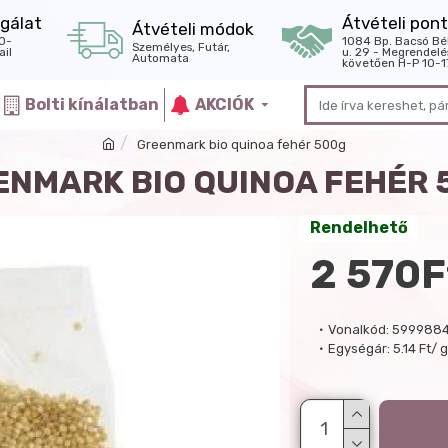
gálat
Átvételi pont
Átvételi módok
0-
1084 Bp. Bacsó Bé
Személyes, Futár,
il
u. 29 - Megrendelé
Automata
követően H-P 10-1
Bolti kínálatban
AKCIÓK
Greenmark bio quinoa fehér 500g
ENMARK BIO QUINOA FEHÉR 
Rendelhető
2 570F
Vonalkód:
5999884
Egységár:
5.14 Ft/ 