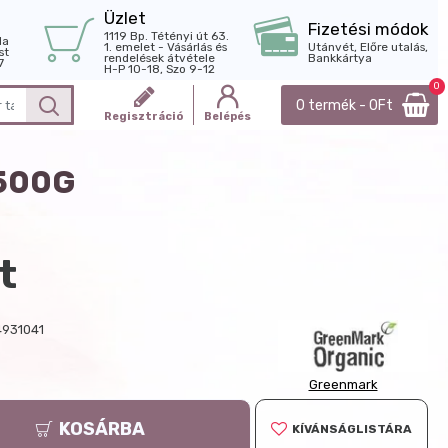
Üzlet
Fizetési módok
1119 Bp. Tétényi út 63.
la
1. emelet - Vásárlás és
Utánvét, Előre utalás,
st
rendelések átvétele
Bankkártya
7
H-P 10-18, Szo 9-12
0
0 termék - 0Ft
Regisztráció
Belépés
500G
t
931041
g
Greenmark
KOSÁRBA
KÍVÁNSÁGLISTÁRA