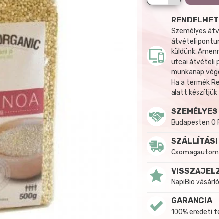
RENDELHET
Személyes átvé
átvételi pontun
küldünk. Amenn
utcai átvételi
munkanap végén
Ha a termék R
alatt készítjük
SZEMÉLYES
Budapesten 0 
SZÁLLÍTÁSI
Csomagautomat
VISSZAJEL
NapiBio vásárló
GARANCIA
100% eredeti 