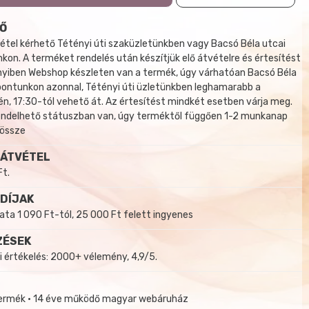
Ő
tel kérhető Tétényi úti szaküzletünkben vagy Bacsó Béla utcai
kon. A terméket rendelés után készítjük elő átvételre és értesítést
yiben Webshop készleten van a termék, úgy várhatóan Bacsó Béla
 pontunkon azonnal, Tétényi úti üzletünkben leghamarabb a
, 17:30-tól vehető át. Az értesítést mindkét esetben várja meg.
endelhető státuszban van, úgy terméktől függően 1-2 munkanap
 össze
 ÁTVÉTEL
Ft.
 DÍJAK
a 1 090 Ft-tól, 25 000 Ft felett ingyenes
ZÉSEK
i értékelés: 2000+ vélemény, 4,9/5.
termék • 14 éve működő magyar webáruház