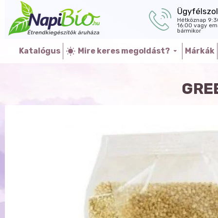
Ügyfélszol
Hétköznap 9:3
16:00 vagy ema
bármikor
Katalógus
Mire keres megoldást?
Márkák
GRE