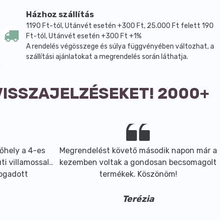
Házhoz szállítás
1190 Ft-tól, Utánvét esetén +300 Ft, 25.000 Ft felett 190
Ft-tól, Utánvét esetén +300 Ft +1%
A rendelés végösszege és súlya függvényében változhat, a
szállítási ajánlatokat a megrendelés során láthatja.
VISSZAJELZÉSEKET! 2000+
őhely a 4-es
Megrendelést követő második napon már a
i villamossal..
kezemben voltak a gondosan becsomagolt
fogadott
termékek. Köszönöm!
Terézia