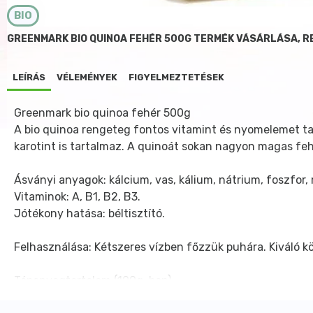
BIO
GREENMARK BIO QUINOA FEHÉR 500G TERMÉK VÁSÁRLÁSA, 
LEÍRÁS
VÉLEMÉNYEK
FIGYELMEZTETÉSEK
Greenmark bio quinoa fehér 500g
A bio quinoa rengeteg fontos vitamint és nyomelemet ta
karotint is tartalmaz. A quinoát sokan nagyon magas feh
Ásványi anyagok: kálcium, vas, kálium, nátrium, foszfor, 
Vitaminok: A, B1, B2, B3.
Jótékony hatása: béltisztító.
Felhasználása: Kétszeres vízben főzzük puhára. Kiváló kö
Tápanyagtartalom (100g-ban)
Kalória (kJ / kcal)
1435 / 343