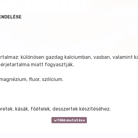
RENDELÉSE
rtalmaz: különösen gazdag kalciumban, vasban, valamint ká
érjetartalma miatt fogyasztják.
magnézium, fluor, szilícium.
retek, kásák, főételek, desszertek készítéséhez.