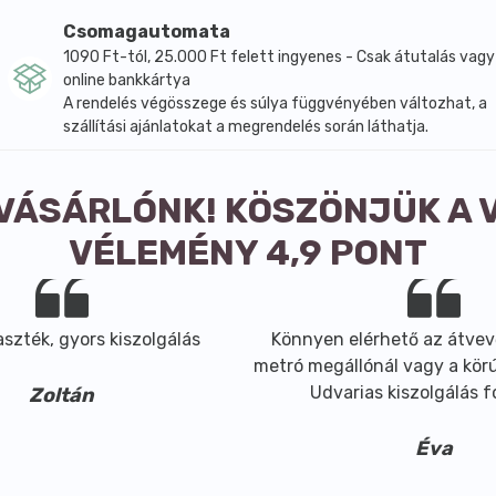
Csomagautomata
1090 Ft-tól, 25.000 Ft felett ingyenes - Csak átutalás vagy
online bankkártya
A rendelés végösszege és súlya függvényében változhat, a
szállítási ajánlatokat a megrendelés során láthatja.
 VÁSÁRLÓNK! KÖSZÖNJÜK A 
VÉLEMÉNY 4,9 PONT
szték, gyors kiszolgálás
Könnyen elérhető az átvev
metró megállónál vagy a körút
Udvarias kiszolgálás 
Zoltán
Éva