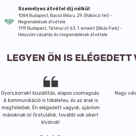
Fehérje (g / 100g)
13,8 g
Szénhidrát/Cukor (g / 100g)
60,8 g
Személyes átvétel díj nélkül
Zsír/Telített zsír (g / 100g)
5,0 g
1084 Budapest, Bacsó Béla u. 29. (Rákóczi tér) -
Rost (g / 100g)
Megrendelések átvétele
6,6 g
1119 Budapest, Tétényi út 63. 1. emelet (Bikás Park) -
Helyszíni vásárlás és megrendelések átvétele
LEGYEN ÖN IS ELÉGEDETT
Gyors,korrekt kiszállítás, alapos csomagoás.
Nagy vála
A kommunikáció is tökéletes, és az árak is
megfelelőek. Én elégedett vagyok, ajánlom
másoknak is! Gratulálok, további sok sikert
kívánok!