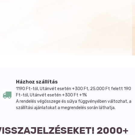
Házhoz szállítás
1190 Ft-tól, Utánvét esetén +300 Ft, 25.000 Ft felett 190
Ft-tól, Utánvét esetén +300 Ft +1%
A rendelés végösszege és súlya függvényében változhat, a
szállítási ajánlatokat a megrendelés során láthatja.
VISSZAJELZÉSEKET! 2000+