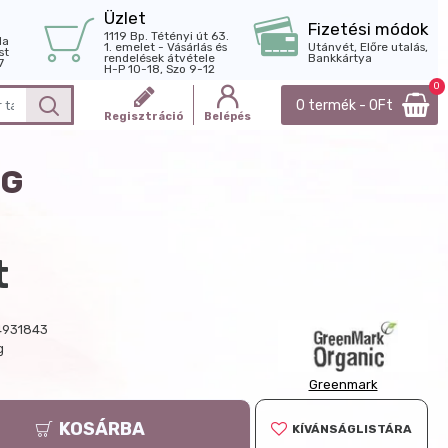
Üzlet
Fizetési módok
1119 Bp. Tétényi út 63.
la
1. emelet - Vásárlás és
Utánvét, Előre utalás,
st
rendelések átvétele
Bankkártya
7
H-P 10-18, Szo 9-12
0
0 termék - 0Ft
Regisztráció
Belépés
0G
t
4931843
g
Greenmark
KOSÁRBA
KÍVÁNSÁGLISTÁRA