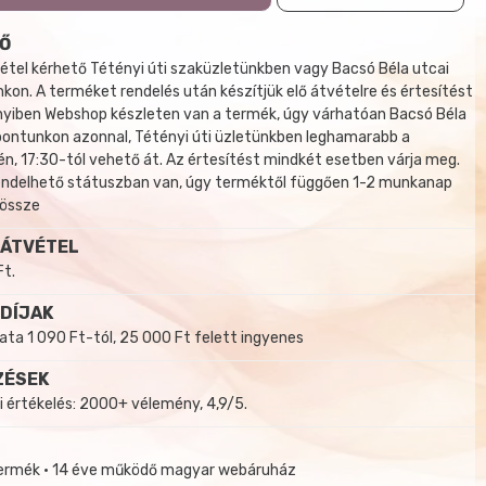
Ő
tel kérhető Tétényi úti szaküzletünkben vagy Bacsó Béla utcai
kon. A terméket rendelés után készítjük elő átvételre és értesítést
yiben Webshop készleten van a termék, úgy várhatóan Bacsó Béla
 pontunkon azonnal, Tétényi úti üzletünkben leghamarabb a
, 17:30-tól vehető át. Az értesítést mindkét esetben várja meg.
endelhető státuszban van, úgy terméktől függően 1-2 munkanap
 össze
 ÁTVÉTEL
Ft.
 DÍJAK
a 1 090 Ft-tól, 25 000 Ft felett ingyenes
ZÉSEK
i értékelés: 2000+ vélemény, 4,9/5.
termék • 14 éve működő magyar webáruház