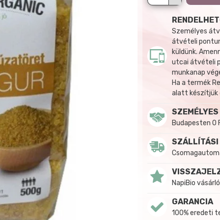
RENDELHET
Személyes átvé
átvételi pontun
küldünk. Amenn
utcai átvételi
munkanap végén
Ha a termék R
alatt készítjük
SZEMÉLYES
Budapesten 0 
SZÁLLÍTÁSI
Csomagautomat
VISSZAJEL
NapiBio vásárló
GARANCIA
100% eredeti 