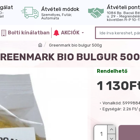
gálat
Átvételi pont
Átvételi módok
0-
1084 Bp. Bacsó Bé
Személyes, Futár,
il
u. 29 - Megrendelé
Automata
követően H-P 10-1
Bolti kínálatban
AKCIÓK
Greenmark bio bulgur 500g
REENMARK BIO BULGUR 50
Rendelhető
1 130F
Vonalkód:
599988
Egységár:
2.26 Ft/ 