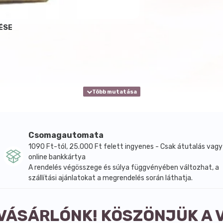
ÉSE
Csomagautomata
1090 Ft-tól, 25.000 Ft felett ingyenes - Csak átutalás vagy
online bankkártya
A rendelés végösszege és súlya függvényében változhat, a
szállítási ajánlatokat a megrendelés során láthatja.
 VÁSÁRLÓNK! KÖSZÖNJÜK A 