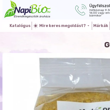
Ügyfélszol
Hétköznap 9:3
16:00 vagy ema
bármikor
Katalógus
Mire keres megoldást?
Márkák
G