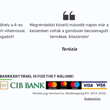
őhely a 4-es
Megrendelést követő második napon már a
i villamossal..
kezemben voltak a gondosan becsomagolt
fogadott
termékek. Köszönöm!
Terézia
BANKKÁRTYÁVAL IS FIZETHET NÁLUNK!
Minden jog fenntartva, MaxShopping Kft. 2013-2026
Árukereső.hu