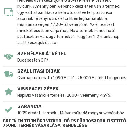
rendelés után készítjük elő átvételre és értesítést
küldünk. Amennyiben Webshop készleten van a termék,
úgy várhatóan Bacsó Béla utcai átvételi pontunkon
azonnal, Tétényi úti üzletünkben leghamarabb a
munkanap végén, 17:30-tól vehető át. Az értesítést
mindkét esetben várja meg. Ha a termék Rendelhető
státuszban van, úgy terméktől függően 1-2 munkanap
alatt készítjük össze
SZEMÉLYES ÁTVÉTEL
Budapesten 0 Ft.
SZÁLLÍTÁSI DÍJAK
Csomagautomata 1 090 Ft-tól, 25 000 Ft felett ingyenes
VISSZAJELZÉSEK
NapiBio vásárlói értékelés: 2000+ vélemény, 4,9/5.
GARANCIA
100% eredeti termék • 14 éve működő magyar webáruház
GREEN EMOTION ÖKO VÍZKŐOLDÓ ÉS FÜRDŐSZOBA TISZTÍTÓ
750ML TERMÉK VÁSÁRLÁSA, RENDELÉSE