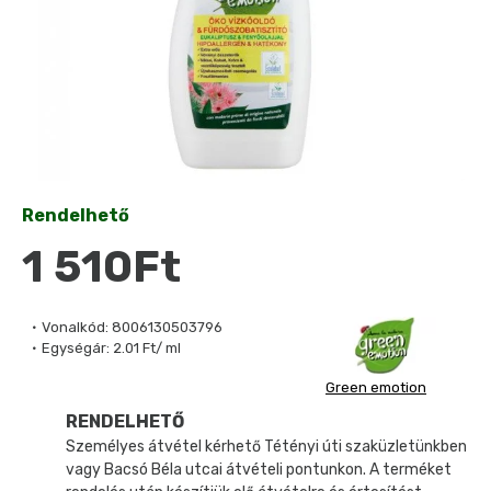
Rendelhető
1 510Ft
Vonalkód:
8006130503796
Egységár:
2.01 Ft/ ml
Green emotion
RENDELHETŐ
Személyes átvétel kérhető Tétényi úti szaküzletünkben
vagy Bacsó Béla utcai átvételi pontunkon. A terméket