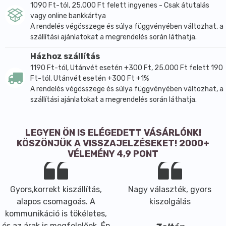
1090 Ft-tól, 25.000 Ft felett ingyenes - Csak átutalás
vagy online bankkártya
A rendelés végösszege és súlya függvényében változhat, a
szállítási ajánlatokat a megrendelés során láthatja.
Házhoz szállítás
1190 Ft-tól, Utánvét esetén +300 Ft, 25.000 Ft felett 190
Ft-tól, Utánvét esetén +300 Ft +1%
A rendelés végösszege és súlya függvényében változhat, a
szállítási ajánlatokat a megrendelés során láthatja.
LEGYEN ÖN IS ELÉGEDETT VÁSÁRLÓNK!
KÖSZÖNJÜK A VISSZAJELZÉSEKET! 2000+
VÉLEMÉNY 4,9 PONT
Gyors,korrekt kiszállítás,
Nagy választék, gyors
alapos csomagoás. A
kiszolgálás
kommunikáció is tökéletes,
és az árak is megfelelőek. Én