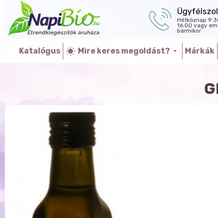
Ügyfélszol
Hétköznap 9:3
16:00 vagy ema
bármikor
Katalógus
Mire keres megoldást?
Márkák
G