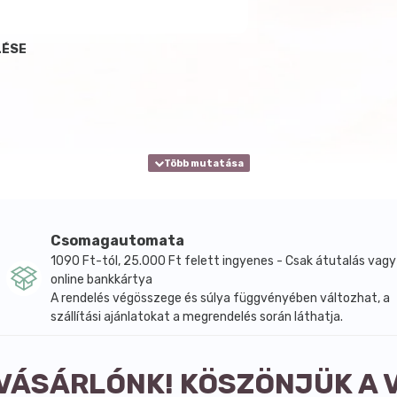
LÉSE
Csomagautomata
1090 Ft-tól, 25.000 Ft felett ingyenes - Csak átutalás vagy
online bankkártya
A rendelés végösszege és súlya függvényében változhat, a
szállítási ajánlatokat a megrendelés során láthatja.
 VÁSÁRLÓNK! KÖSZÖNJÜK A 