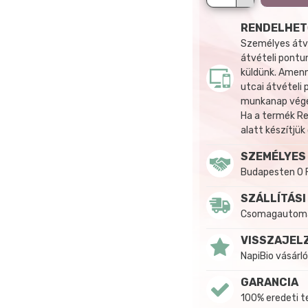
RENDELHET
Személyes átvé
átvételi pontun
küldünk. Amenn
utcai átvételi
munkanap végén
Ha a termék R
alatt készítjük
SZEMÉLYES
Budapesten 0 
SZÁLLÍTÁSI
Csomagautomat
VISSZAJEL
NapiBio vásárló
GARANCIA
100% eredeti 