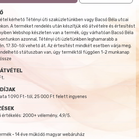
Ő
tel kérhető Tétényi úti szaküzletünkben vagy Bacsó Béla utcai
kon. A terméket rendelés után készítjük elő átvételre és értesítést
yiben Webshop készleten van a termék, úgy várhatóan Bacsó Béla
 pontunkon azonnal, Tétényi úti üzletünkben leghamarabb a
, 17:30-tól vehető át. Az értesítést mindkét esetben várja meg.
endelhető státuszban van, úgy terméktől függően 1-2 munkanap
 össze
 ÁTVÉTEL
Ft.
 DÍJAK
a 1 090 Ft-tól, 25 000 Ft felett ingyenes
ZÉSEK
i értékelés: 2000+ vélemény, 4,9/5.
termék • 14 éve működő magyar webáruház