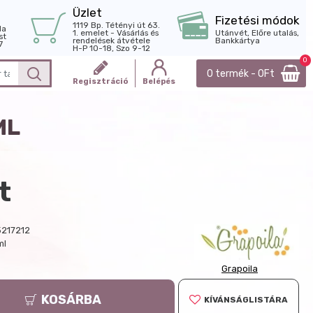
Üzlet
Fizetési módok
1119 Bp. Tétényi út 63.
la
1. emelet - Vásárlás és
Utánvét, Előre utalás,
st
rendelések átvétele
Bankkártya
7
H-P 10-18, Szo 9-12
0
0 termék - 0Ft
Regisztráció
Belépés
ML
t
217212
ml
Grapoila
KOSÁRBA
KÍVÁNSÁGLISTÁRA