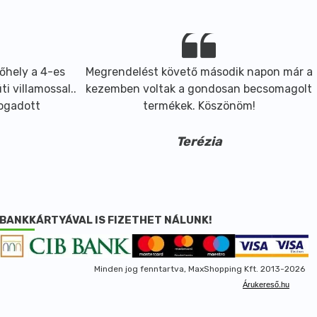
őhely a 4-es
Megrendelést követő második napon már a
i villamossal..
kezemben voltak a gondosan becsomagolt
fogadott
termékek. Köszönöm!
Terézia
BANKKÁRTYÁVAL IS FIZETHET NÁLUNK!
Minden jog fenntartva, MaxShopping Kft. 2013-2026
Árukereső.hu