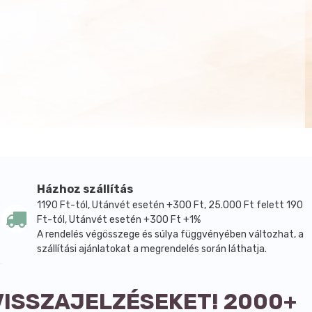
Házhoz szállítás
1190 Ft-tól, Utánvét esetén +300 Ft, 25.000 Ft felett 190
Ft-tól, Utánvét esetén +300 Ft +1%
A rendelés végösszege és súlya függvényében változhat, a
szállítási ajánlatokat a megrendelés során láthatja.
VISSZAJELZÉSEKET! 2000+