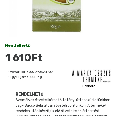
Rendelhető
1 610Ft
Vonalkód:
8007290324702
Egységár:
6.44 Ft/ g
Granoro
RENDELHETŐ
Személyes átvétel kérhető Tétényi úti szaküzletünkben
vagy Bacsó Béla utcai átvételi pontunkon. A terméket
rendelés után készítjük elő átvételre és értesítést