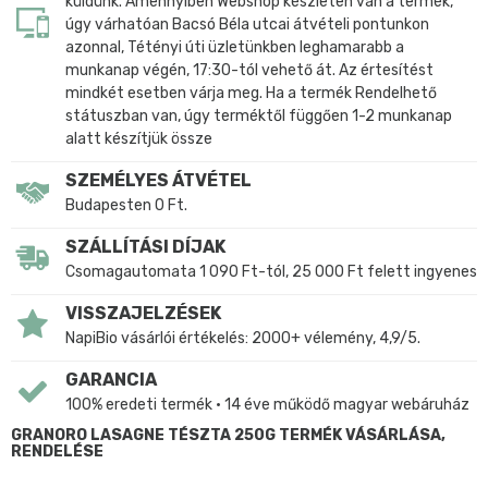
küldünk. Amennyiben Webshop készleten van a termék,
úgy várhatóan Bacsó Béla utcai átvételi pontunkon
azonnal, Tétényi úti üzletünkben leghamarabb a
munkanap végén, 17:30-tól vehető át. Az értesítést
mindkét esetben várja meg. Ha a termék Rendelhető
státuszban van, úgy terméktől függően 1-2 munkanap
alatt készítjük össze
SZEMÉLYES ÁTVÉTEL
Budapesten 0 Ft.
SZÁLLÍTÁSI DÍJAK
Csomagautomata 1 090 Ft-tól, 25 000 Ft felett ingyenes
VISSZAJELZÉSEK
NapiBio vásárlói értékelés: 2000+ vélemény, 4,9/5.
GARANCIA
100% eredeti termék • 14 éve működő magyar webáruház
GRANORO LASAGNE TÉSZTA 250G TERMÉK VÁSÁRLÁSA,
RENDELÉSE