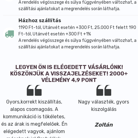
A rendelés végösszege és súlya függvényében változhat, a
szállítási ajánlatokat a megrendelés során láthatja.
Házhoz szállítás
1190 Ft-tól, Utánvét esetén +300 Ft, 25.000 Ft felett 190
Ft-tól, Utánvét esetén +300 Ft +1%
A rendelés végösszege és súlya függvényében változhat, a
szállítási ajánlatokat a megrendelés során láthatja.
LEGYEN ÖN IS ELÉGEDETT VÁSÁRLÓNK!
KÖSZÖNJÜK A VISSZAJELZÉSEKET! 2000+
VÉLEMÉNY 4,9 PONT
Gyors,korrekt kiszállítás,
Nagy választék, gyors
alapos csomagoás. A
kiszolgálás
kommunikáció is tökéletes,
és az árak is megfelelőek. Én
Zoltán
elégedett vagyok, ajánlom