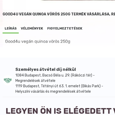
GOOD4U VEGÁN QUINOA VÖRÖS 250G TERMÉK VÁSÁRLÁSA, R
LEÍRÁS
VÉLEMÉNYEK
FIGYELMEZTETÉSEK
Good4u vegán quinoa vörös 250g
Személyes átvétel díj nélkül
1084 Budapest, Bacsó Béla u. 29. (Rákóczi tér) -
Megrendelések átvétele
1119 Budapest, Tétényi út 63. 1. emelet (Bikás Park) -
Helyszíni vásárlás és megrendelések átvétele
LEGYEN ÖN IS ELÉGEDETT