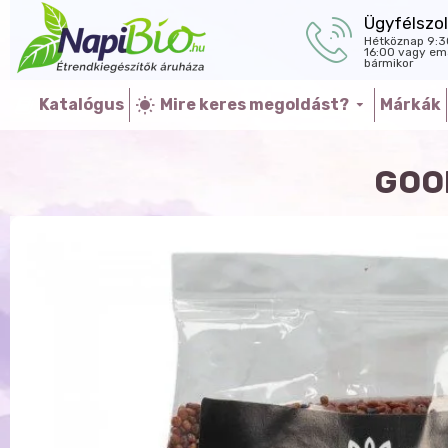
Ügyfélszol
Hétköznap 9:3
16:00 vagy ema
bármikor
Katalógus
Mire keres megoldást?
Márkák
GOO