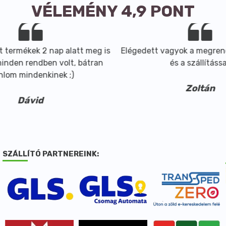
VÉLEMÉNY 4,9 PONT
 termékek 2 nap alatt meg is
Elégedett vagyok a megrend
inden rendben volt, bátran
és a szállítással
nlom mindenkinek ;)
Zoltán
Dávid
SZÁLLÍTÓ PARTNEREINK: