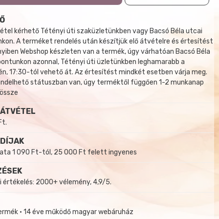
Ő
tel kérhető Tétényi úti szaküzletünkben vagy Bacsó Béla utcai
kon. A terméket rendelés után készítjük elő átvételre és értesítést
yiben Webshop készleten van a termék, úgy várhatóan Bacsó Béla
 pontunkon azonnal, Tétényi úti üzletünkben leghamarabb a
, 17:30-tól vehető át. Az értesítést mindkét esetben várja meg.
endelhető státuszban van, úgy terméktől függően 1-2 munkanap
 össze
 ÁTVÉTEL
Ft.
 DÍJAK
a 1 090 Ft-tól, 25 000 Ft felett ingyenes
ZÉSEK
i értékelés: 2000+ vélemény, 4,9/5.
termék • 14 éve működő magyar webáruház