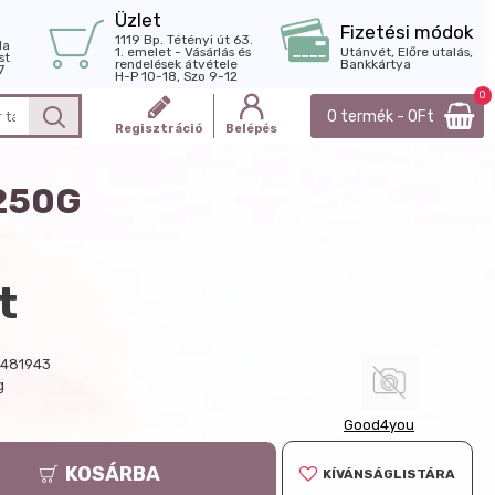
Üzlet
Fizetési módok
1119 Bp. Tétényi út 63.
la
1. emelet - Vásárlás és
Utánvét, Előre utalás,
st
rendelések átvétele
Bankkártya
7
H-P 10-18, Szo 9-12
0
0 termék - 0Ft
Regisztráció
Belépés
250G
t
481943
g
Good4you
KOSÁRBA
KÍVÁNSÁGLISTÁRA