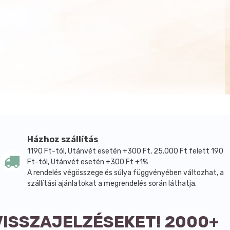
Házhoz szállítás
1190 Ft-tól, Utánvét esetén +300 Ft, 25.000 Ft felett 190
Ft-tól, Utánvét esetén +300 Ft +1%
A rendelés végösszege és súlya függvényében változhat, a
szállítási ajánlatokat a megrendelés során láthatja.
VISSZAJELZÉSEKET! 2000+