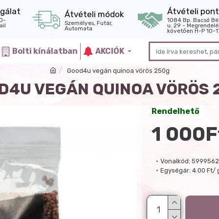
gálat
Átvételi pont
Átvételi módok
0-
1084 Bp. Bacsó Bé
Személyes, Futár,
il
u. 29 - Megrendelé
Automata
követően H-P 10-1
Bolti kínálatban
AKCIÓK
Good4u vegán quinoa vörös 250g
D4U VEGÁN QUINOA VÖRÖS 
Rendelhető
1 000F
Vonalkód:
5999562
Egységár:
4.00 Ft/ 