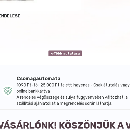
ENDELÉSE
Csomagautomata
1090 Ft-tól, 25.000 Ft felett ingyenes - Csak átutalás vagy
online bankkártya
A rendelés végösszege és súlya függvényében változhat, a
szállítási ajánlatokat a megrendelés során láthatja.
 VÁSÁRLÓNK! KÖSZÖNJÜK A 