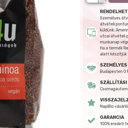
RENDELHET
Személyes átvé
átvételi pontun
küldünk. Amenn
utcai átvételi
munkanap végén
Ha a termék R
alatt készítjük
SZEMÉLYES
Budapesten 0 
SZÁLLÍTÁSI
Csomagautomat
VISSZAJEL
NapiBio vásárló
GARANCIA
100% eredeti 