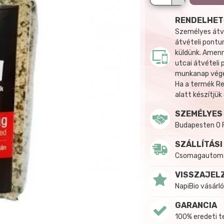
RENDELHET
Személyes átvé
átvételi pontun
küldünk. Amenn
utcai átvételi
munkanap végén
Ha a termék R
alatt készítjük
SZEMÉLYES
Budapesten 0 
SZÁLLÍTÁSI
Csomagautomat
VISSZAJEL
NapiBio vásárló
GARANCIA
100% eredeti 