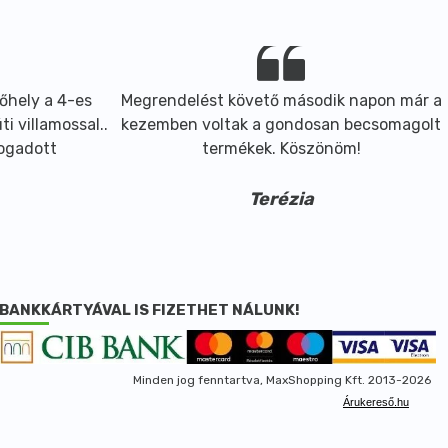
őhely a 4-es
Megrendelést követő második napon már a
i villamossal..
kezemben voltak a gondosan becsomagolt
fogadott
termékek. Köszönöm!
Terézia
BANKKÁRTYÁVAL IS FIZETHET NÁLUNK!
Minden jog fenntartva, MaxShopping Kft. 2013-2026
Árukereső.hu