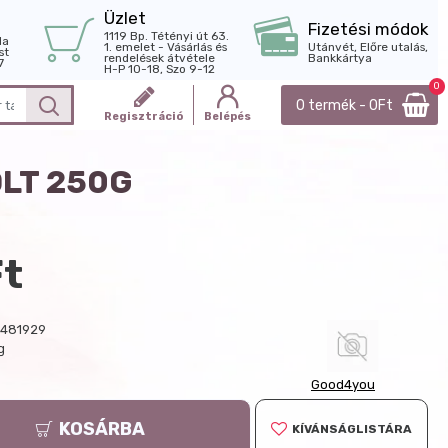
Üzlet
Fizetési módok
1119 Bp. Tétényi út 63.
la
1. emelet - Vásárlás és
Utánvét, Előre utalás,
st
rendelések átvétele
Bankkártya
7
H-P 10-18, Szo 9-12
0
0 termék - 0Ft
Regisztráció
Belépés
LT 250G
Ft
481929
g
Good4you
KOSÁRBA
KÍVÁNSÁGLISTÁRA