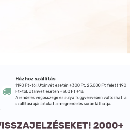
Házhoz szállítás
1190 Ft-tól, Utánvét esetén +300 Ft, 25.000 Ft felett 190
Ft-tól, Utánvét esetén +300 Ft +1%
A rendelés végösszege és súlya függvényében változhat, a
szállítási ajánlatokat a megrendelés során láthatja.
VISSZAJELZÉSEKET! 2000+