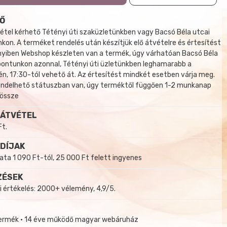
Ő
tel kérhető Tétényi úti szaküzletünkben vagy Bacsó Béla utcai
kon. A terméket rendelés után készítjük elő átvételre és értesítést
yiben Webshop készleten van a termék, úgy várhatóan Bacsó Béla
 pontunkon azonnal, Tétényi úti üzletünkben leghamarabb a
, 17:30-tól vehető át. Az értesítést mindkét esetben várja meg.
endelhető státuszban van, úgy terméktől függően 1-2 munkanap
 össze
 ÁTVÉTEL
Ft.
 DÍJAK
a 1 090 Ft-tól, 25 000 Ft felett ingyenes
ZÉSEK
i értékelés: 2000+ vélemény, 4,9/5.
termék • 14 éve működő magyar webáruház