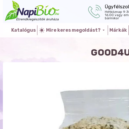
Ügyfélszol
Hétköznap 9:3
16:00 vagy ema
bármikor
Katalógus
Mire keres megoldást?
Márkák
GOOD4U