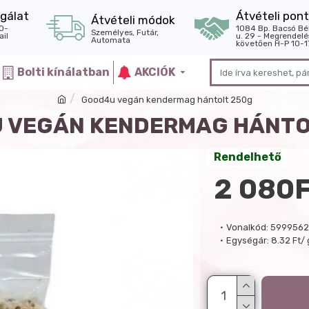
gálat
Átvételi pont
Átvételi módok
0-
1084 Bp. Bacsó Bé
Személyes, Futár,
il
u. 29 - Megrendelé
Automata
követően H-P 10-1
Bolti kínálatban
AKCIÓK
Good4u vegán kendermag hántolt 250g
 VEGÁN KENDERMAG HÁNTO
Rendelhető
2 080
Vonalkód:
5999562
Egységár:
8.32 Ft/ 