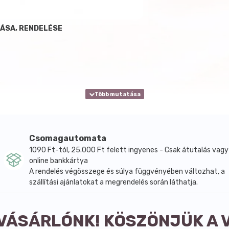
ÁSA, RENDELÉSE
Csomagautomata
1090 Ft-tól, 25.000 Ft felett ingyenes - Csak átutalás vagy
online bankkártya
A rendelés végösszege és súlya függvényében változhat, a
szállítási ajánlatokat a megrendelés során láthatja.
 VÁSÁRLÓNK! KÖSZÖNJÜK A 