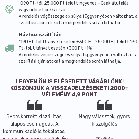
1090 Ft-tól, 25.000 Ft felett ingyenes - Csak átutalás
vagy online bankkártya
A rendelés végösszege és súlya függvényében változhat, a
szállítási ajánlatokat a megrendelés során láthatja.
Házhoz szállítás
1190 Ft-tól, Utánvét esetén +300 Ft, 25.000 Ft felett 190
Ft-tól, Utánvét esetén +300 Ft +1%
A rendelés végösszege és súlya függvényében változhat, a
szállítási ajánlatokat a megrendelés során láthatja.
LEGYEN ÖN IS ELÉGEDETT VÁSÁRLÓNK!
KÖSZÖNJÜK A VISSZAJELZÉSEKET! 2000+
VÉLEMÉNY 4,9 PONT
Gyors,korrekt kiszállítás,
Nagy választék, gyors
alapos csomagoás. A
kiszolgálás
kommunikáció is tökéletes,
és az árak is megfelelőek. Én