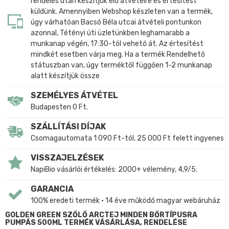
rendelés után készítjük elő átvételre és értesítést
küldünk. Amennyiben Webshop készleten van a termék,
úgy várhatóan Bacsó Béla utcai átvételi pontunkon
azonnal, Tétényi úti üzletünkben leghamarabb a
munkanap végén, 17:30-tól vehető át. Az értesítést
mindkét esetben várja meg. Ha a termék Rendelhető
státuszban van, úgy terméktől függően 1-2 munkanap
alatt készítjük össze
SZEMÉLYES ÁTVÉTEL
Budapesten 0 Ft.
SZÁLLÍTÁSI DÍJAK
Csomagautomata 1 090 Ft-tól, 25 000 Ft felett ingyenes
VISSZAJELZÉSEK
NapiBio vásárlói értékelés: 2000+ vélemény, 4,9/5.
GARANCIA
100% eredeti termék • 14 éve működő magyar webáruház
GOLDEN GREEN SZŐLŐ ARCTEJ MINDEN BŐRTÍPUSRA
PUMPÁS 500ML TERMÉK VÁSÁRLÁSA, RENDELÉSE