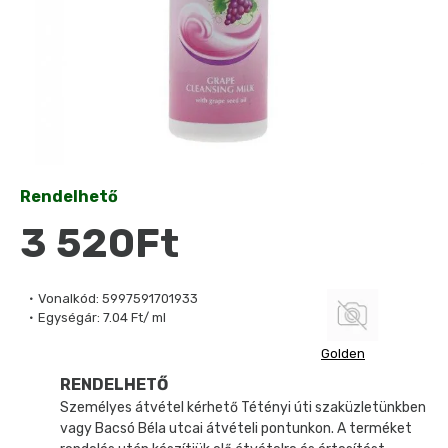
Rendelhető
3 520Ft
Vonalkód:
5997591701933
Egységár:
7.04 Ft/ ml
Golden
RENDELHETŐ
Személyes átvétel kérhető Tétényi úti szaküzletünkben
vagy Bacsó Béla utcai átvételi pontunkon. A terméket